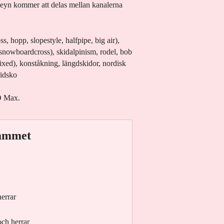
eyn kommer att delas mellan kanalerna
ss, hopp, slopestyle, halfpipe, big air),
, snowboardcross), skidalpinism, rodel, bob
ixed), konståkning, längdskidor, nordisk
ridsko
O Max.
rammet
herrar
och herrar