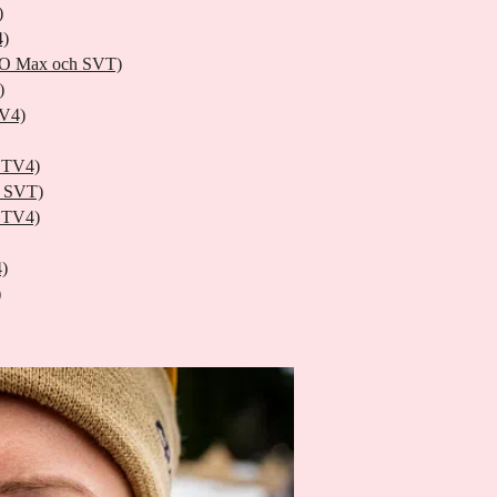
)
4)
(HBO Max och SVT)
)
TV4)
h TV4)
h SVT)
h TV4)
4)
)