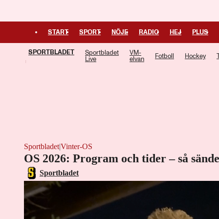
START
SPORT
NÖJE
RADIO
HEJ
PLUS
SPORTBLADET
Sportbladet
VM-
Fotboll
Hockey
Live
elvan
Sportbladet
|
Vinter-OS
OS 2026: Program och tider – så sände
Sportbladet