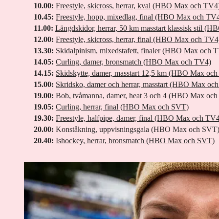
Tisdag 17 februari 14.30: Stafett 4 x 7,5 km, herrar
10.00:
Freestyle, skicross, herrar, kval (HBO Max och TV4
10.45:
Freestyle, hopp, mixedlag, final (HBO Max och TV
Onsdag 18 februari 14.45: Stafett 4 x 6 km, damer
11.00:
Längdskidor, herrar, 50 km masstart klassisk stil 
12.00:
Freestyle, skicross, herrar, final (HBO Max och TV4
Fredag 20 februari 14.15: Masstart, 15 km herrar
13.30:
Skidalpinism, mixedstafett, finaler (HBO Max och 
14.05:
Curling, damer, bronsmatch (HBO Max och TV4)
14.15:
Skidskytte, damer, masstart 12,5 km (HBO Max oc
Lördag 21 februari 14.15: Masstart, 12,5 km damer
15.00:
Skridsko, damer och herrar, masstart (HBO Max oc
19.00:
Bob, tvåmanna, damer, heat 3 och 4 (HBO Max oc
►
Skidskyttet sänds i HBO Max och TV4?
19.05:
Curling, herrar, final (HBO Max och SVT)
19.30:
Freestyle, halfpipe, damer, final (HBO Max och TV
20.00:
Konståkning, uppvisningsgala (HBO Max och SVT
20.40:
Ishockey, herrar, bronsmatch (HBO Max och SVT)