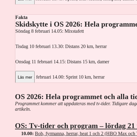
Torsdag 12 februari 13.00: 10 km fristil, damer
Fakta
Skidskytte i OS 2026: Hela programm
Fredag 13 februari 11.45: 10 km fristil, herrar
Söndag 8 februari 14.05: Mixstafett
Lördag 14 februari 12.00: Stafett 4 x 7,5 km, damer
Tisdag 10 februari 13.30: Distans 20 km, herrar
Söndag 15 februari 12.00: Stafett 4 x 7,5 km, herrar
Onsdag 11 februari 14.15: Distans 15 km, damer
Onsdag 18 februari 09.45: Lagsprint, kval, damer och herrar
Fredag 13 februari 14.00: Sprint 10 km, herrar
Läs mer
Onsdag 18 februari 11.45: Lagsprint, final, damer och herrar
Lördag 14 februari 14.00: Sprint 7,5 km, damer
OS 2026: Hela programmet och alla tid
Programmet kommer att uppdateras med tv-tider. Tidigare daga
Lördag 21 februari 11.00: 50 km klassisk stil, masstart, herrar
Söndag 15 februari 11.15: Jaktstart 12,5 km, herrar
artikeln.
Söndag 22 februari 10.00: 50 km klassisk stil, masstart, damer
Söndag 15 februari 14.45: Jaktstart 10 km, damer
OS: Tv-tider och program – lördag 21 
10.00:
Bob, fyrmanna, herrar, heat 1 och 2 (HBO Max och
►
Ländgdskidorna sänds i HBO Max och SVT