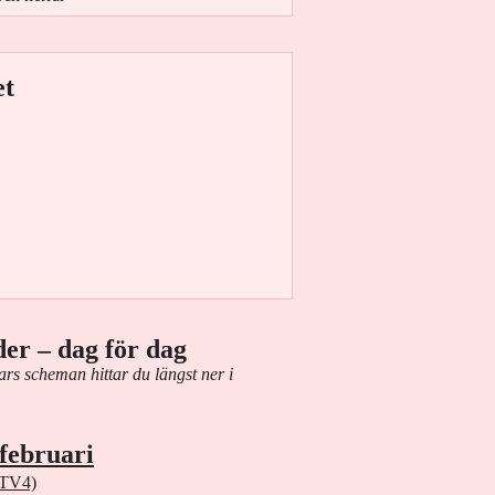
et
er – dag för dag
rs scheman hittar du längst ner i
februari
 TV4)