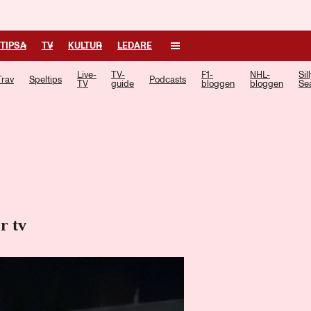
TIPSA
TV
KULTUR
LEDARE
Live-
TV-
F1-
NHL-
Sil
Trav
Speltips
Podcasts
TV
guide
bloggen
bloggen
Se
r tv