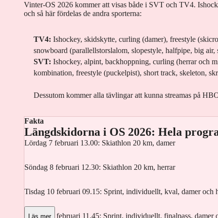
Vinter-OS 2026 kommer att visas både i SVT och TV4. Ishock
och så här fördelas de andra sporterna:
TV4:
Ishockey, skidskytte, curling (damer), freestyle (skicro
snowboard (parallellstorslalom, slopestyle, halfpipe, big air
SVT:
Ishockey, alpint, backhoppning, curling (herrar och m
kombination, freestyle (puckelpist), short track, skeleton, sk
Dessutom kommer alla tävlingar att kunna streamas på HB
Fakta
Längdskidorna i OS 2026: Hela prog
Lördag 7 februari 13.00: Skiathlon 20 km, damer
Söndag 8 februari 12.30: Skiathlon 20 km, herrar
Tisdag 10 februari 09.15: Sprint, individuellt, kval, damer och 
Tisdag 10 februari 11.45: Sprint, individuellt, finalpass, damer 
Läs mer