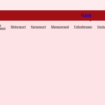
Logga in
SÖK
ly
Motorsport
Kampsport
Managerspel
Fotbollsresan
Hock
ason