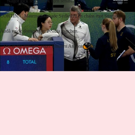
Något gick fel. Försök igen senare.
CORTINA. Matematiskt hade Sydkorea en chans mot Sverige.
Ändå valde domaren att avsluta matchen.
– Det är lite pinsamt, säger tränaren Andreas Prytz.