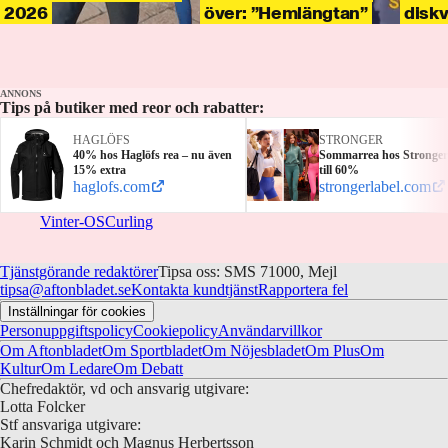
2026
över: ”Hemlängtan”
diskv
ANNONS
Tips på butiker med reor och rabatter:
HAGLÖFS
STRONGER
40% hos Haglöfs rea – nu även
Sommarrea hos Stronger
15% extra
till 60%
haglofs.com
strongerlabel.com
Vinter-OS
Curling
Tjänstgörande redaktörer
Tipsa oss: SMS 71000, Mejl
tipsa@aftonbladet.se
Kontakta kundtjänst
Rapportera fel
Inställningar för cookies
Personuppgiftspolicy
Cookiepolicy
Användarvillkor
Om Aftonbladet
Om Sportbladet
Om Nöjesbladet
Om Plus
Om
Kultur
Om Ledare
Om Debatt
Chefredaktör, vd och ansvarig utgivare:
Lotta Folcker
Stf ansvariga utgivare:
Karin Schmidt och Magnus Herbertsson