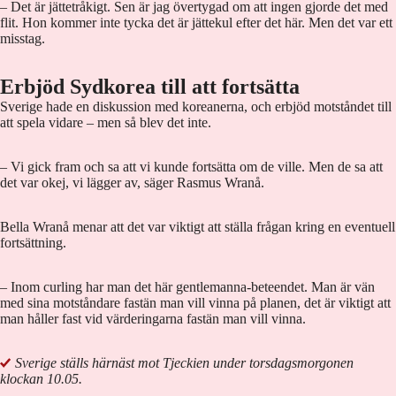
– Det är jättetråkigt. Sen är jag övertygad om att ingen gjorde det med
flit. Hon kommer inte tycka det är jättekul efter det här. Men det var ett
misstag.
Erbjöd Sydkorea till att fortsätta
Sverige hade en diskussion med koreanerna, och erbjöd motståndet till
att spela vidare – men så blev det inte.
– Vi gick fram och sa att vi kunde fortsätta om de ville. Men de sa att
det var okej, vi lägger av, säger Rasmus Wranå.
Bella Wranå menar att det var viktigt att ställa frågan kring en eventuell
fortsättning.
– Inom curling har man det här gentlemanna-beteendet. Man är vän
med sina motståndare fastän man vill vinna på planen, det är viktigt att
man håller fast vid värderingarna fastän man vill vinna.
Sverige ställs härnäst mot Tjeckien under torsdagsmorgonen
klockan 10.05.