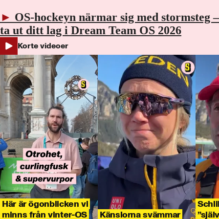
►
OS-hockeyn närmar sig med stormsteg –
ta ut ditt lag i Dream Team OS 2026
Korte videoer
Här är ögonblicken vi
Schli
minns från vinter-OS
Känslorna svämmar
”själ