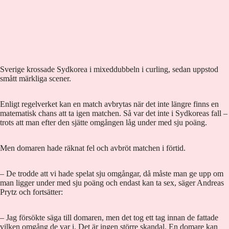
Sverige krossade Sydkorea i mixeddubbeln i curling, sedan uppstod
smått märkliga scener.
Enligt regelverket kan en match avbrytas när det inte längre finns en
matematisk chans att ta igen matchen. Så var det inte i Sydkoreas fall –
trots att man efter den sjätte omgången låg under med sju poäng.
Men domaren hade räknat fel och avbröt matchen i förtid.
– De trodde att vi hade spelat sju omgångar, då måste man ge upp om
man ligger under med sju poäng och endast kan ta sex, säger Andreas
Prytz och fortsätter:
– Jag försökte säga till domaren, men det tog ett tag innan de fattade
vilken omgång de var i. Det är ingen större skandal. En domare kan