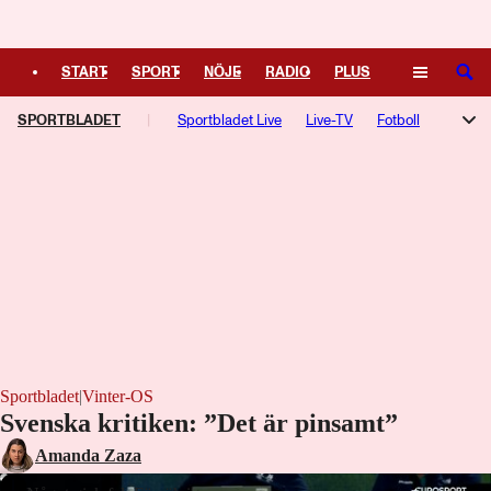
Logga in
START
SPORT
NÖJE
RADIO
PLUS
SÖK
SPORTBLADET
TIPSA
TV
KULTUR
Sportbladet Live
LEDARE
Live-TV
Fotboll
Hockey
Trav
Speltips
TV-guide
Podcasts
F1-bloggen
NHL-bloggen
Silly Season
Motorsport
Kampsport
Managerspel
Fotbollsresan
Hockeyresan
Sportbladet
|
Vinter-OS
Svenska kritiken: ”Det är pinsamt”
Amanda Zaza