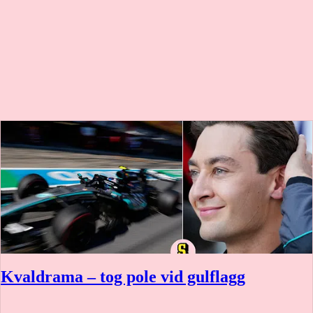
Kvaldrama – tog pole vid gulflagg