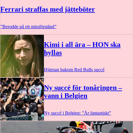
Ferrari straffas med jätteböter
”Berodde på ett missförstånd”
Kimi i all ära – HON ska
hyllas
Hjärnan bakom Red Bulls succé
Ny succé för tonåringen –
vann i Belgien
Ny succé i Belgien: ”Är fantastiskt”