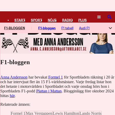
Logga in
SÖK
START
SPORT
NÖJE
RADIO
PLUS
F1-BLOGGEN
F1-bloggen
F1 tabell
Audi F1
TIPSA
TV
KULTUR
LEDARE
Racing Bulls
Alpine (Renault)
Aston Martin
Ferrari
Haas
McLaren
Mercedes
Red bull racing
Williams
F1-bloggen
Anna Andersson
har bevakat
Formel 1
för Sportbladets räkning i 20 år
och har intervjuat fler än 15 F1-världsmästare. Varje fredag listar hon
det hetaste i motorvärlden i Sportbladet och varje onsdag hörs hon i
Sportbladets F1-podd
Plattan i Mattan
. Blogginlägg före oktober 2024
hittas
här
.
Relaterade ämnen:
Formel 1
Max Verstappen
Lewis Hamilton
Lando Norris