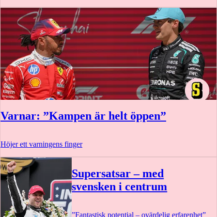
Varnar: ”Kampen är helt öppen”
Höjer ett varningens finger
Supersatsar – med
svensken i centrum
”Fantastisk potential – ovärdelig erfarenhet”