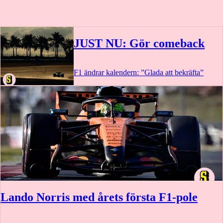
JUST NU: Gör comeback
F1 ändrar kalendern: ”Glada att bekräfta”
Lando Norris med årets första F1-pole