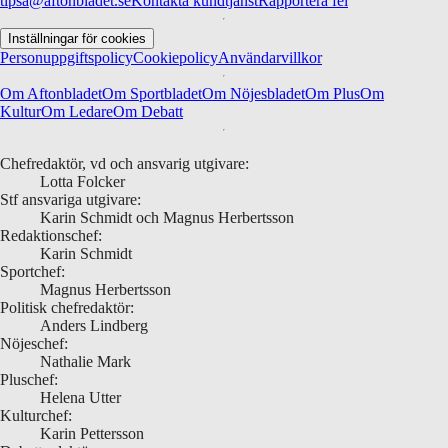
tipsa@aftonbladet.se
Kontakta kundtjänst
Rapportera fel
Inställningar för cookies
Personuppgiftspolicy
Cookiepolicy
Användarvillkor
Om Aftonbladet
Om Sportbladet
Om Nöjesbladet
Om Plus
Om
Kultur
Om Ledare
Om Debatt
Chefredaktör, vd och ansvarig utgivare:
Lotta Folcker
Stf ansvariga utgivare:
Karin Schmidt och Magnus Herbertsson
Redaktionschef:
Karin Schmidt
Sportchef:
Magnus Herbertsson
Politisk chefredaktör:
Anders Lindberg
Nöjeschef:
Nathalie Mark
Pluschef:
Helena Utter
Kulturchef:
Karin Pettersson