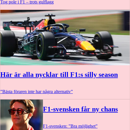
Tog pole i F1 – trots gulflagg
Här är alla nycklar till F1:s silly season
”Bästa föraren inte har några alternativ”
F1-svensken får ny chans
F1-svensken: ”Bra möjlighet”