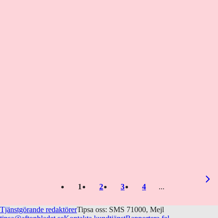
1
2
3
4
Tjänstgörande redaktörer
Tipsa oss: SMS 71000, Mejl