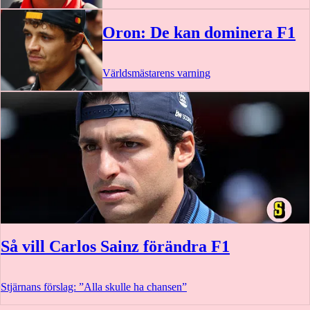
Oron: De kan dominera F1
Världsmästarens varning
Så vill Carlos Sainz förändra F1
Stjärnans förslag: ”Alla skulle ha chansen”