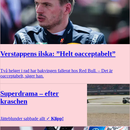
Verstappens ilska: ”Helt oacceptabelt”
Två helger i rad har bakvingen fallerat hos Red Bull. – Det är
oacceptabelt, säger han.
Superdrama – efter
kraschen
Jätteblunder sabbade allt
✓
Klipp!