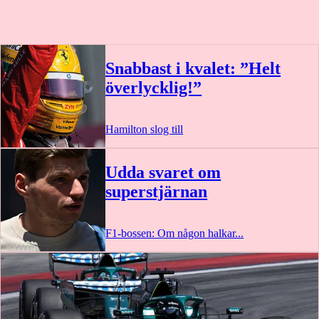
Snabbast i kvalet: ”Helt
överlycklig!”
Hamilton slog till
Udda svaret om
superstjärnan
F1-bossen: Om någon halkar...