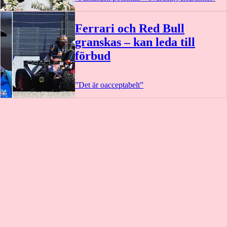
Ferrari och Red Bull
granskas – kan leda till
förbud
”Det är oacceptabelt”