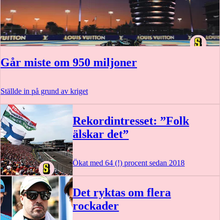
Går miste om 950 miljoner
Ställde in på grund av kriget
Rekordintresset: ”Folk
älskar det”
Ökat med 64 (!) procent sedan 2018
Det ryktas om flera
rockader