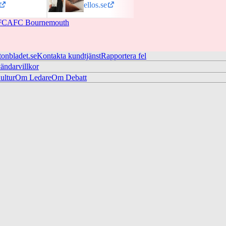
ellos.se
flatt
FC
AFC Bournemouth
tonbladet.se
Kontakta kundtjänst
Rapportera fel
ändarvillkor
ltur
Om Ledare
Om Debatt