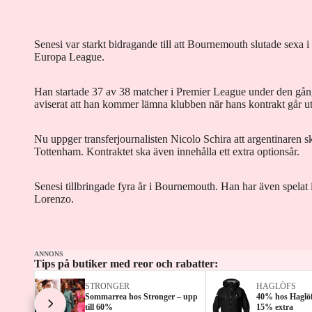
Senesi var starkt bidragande till att Bournemouth slutade sexa i
Europa League.
Han startade 37 av 38 matcher i Premier League under den gån
aviserat att han kommer lämna klubben när hans kontrakt går u
Nu uppger transferjournalisten Nicolo Schira att argentinaren sk
Tottenham. Kontraktet ska även innehålla ett extra optionsår.
Senesi tillbringade fyra år i Bournemouth. Han har även spelat
Lorenzo.
ANNONS
Tips på butiker med reor och rabatter:
STRONGER
HAGLÖFS
Sommarrea hos Stronger – upp
40% hos Haglöf
till 60%
15% extra