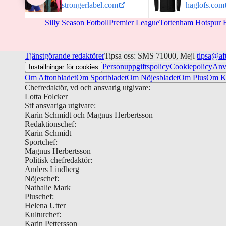
strongerlabel.com
haglofs.com
Silly Season Fotboll
Premier League
Tottenham Hotspur 
Tjänstgörande redaktörer
Tipsa oss: SMS 71000, Mejl
tipsa@af
Personuppgiftspolicy
Cookiepolicy
Anv
Inställningar för cookies
Om Aftonbladet
Om Sportbladet
Om Nöjesbladet
Om Plus
Om Ku
Chefredaktör, vd och ansvarig utgivare:
Lotta Folcker
Stf ansvariga utgivare:
Karin Schmidt och Magnus Herbertsson
Redaktionschef:
Karin Schmidt
Sportchef:
Magnus Herbertsson
Politisk chefredaktör:
Anders Lindberg
Nöjeschef:
Nathalie Mark
Pluschef:
Helena Utter
Kulturchef:
Karin Pettersson