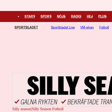
START
SPORT
NÖJE
RADIO
HEJ
PLUS
SPORTBLADET
Sportbladet Live
VM-elvan
Fotboll
Kampsport
Managerspel
Fotbollsresan
Hockeyresan
Silly season
|
Silly Season Fotboll