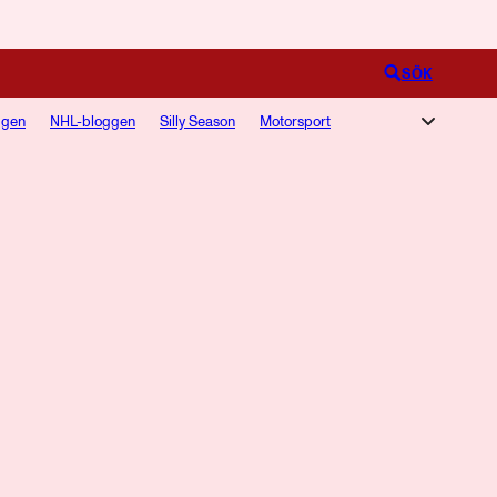
Logga in
SÖK
ggen
NHL-bloggen
Silly Season
Motorsport