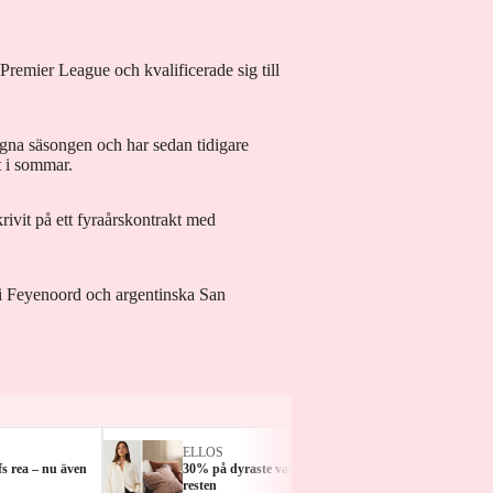
 Premier League och kvalificerade sig till
gna säsongen och har sedan tidigare
t i sommar.
rivit på ett fyraårskontrakt med
 i Feyenoord och argentinska San
ELLOS
FLAT
s rea – nu även
30% på dyraste varan + 15% på
Sommar
resten
till 50