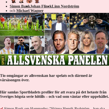
Simon Bank
Johan Flinck
Linn Nordström
och
Michael Wagner
Tio omgångar av allsvenskan har spelats och därmed är
vårsäsongen över.
Här samlas Sportbladets profiler för att svara på det hetaste från
Sveriges högsta serie hittills – och vad som väntar efter uppehållet.
Simon Bank om Hammarby: ”Skippa Henrik Rydström – han ska