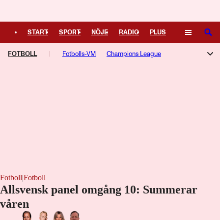
START
SPORT
NÖJE
RADIO
PLUS
SÖK
FOTBOLL
TIPSA
TV
Fotbolls-VM
KULTUR
Champions League
LEDARE
Allsvenskan
Superettan
Damallsvenskan
Aftonbladets Guldbollen
Premier League
Serie A
La Liga
Ligue 1
Bundesliga
Europa League
Fotboll
|
Fotboll
Allsvensk panel omgång 10: Summerar
våren