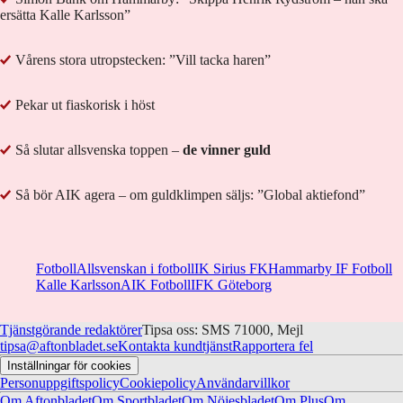
ersätta Kalle Karlsson”
Vårens stora utropstecken: ”Vill tacka haren”
Pekar ut fiaskorisk i höst
Så slutar allsvenska toppen –
de vinner guld
Så bör AIK agera – om guldklimpen säljs: ”Global aktiefond”
Fotboll
Allsvenskan i fotboll
IK Sirius FK
Hammarby IF Fotboll
Kalle Karlsson
AIK Fotboll
IFK Göteborg
Tjänstgörande redaktörer
Tipsa oss: SMS 71000, Mejl
tipsa@aftonbladet.se
Kontakta kundtjänst
Rapportera fel
Inställningar för cookies
Personuppgiftspolicy
Cookiepolicy
Användarvillkor
Om Aftonbladet
Om Sportbladet
Om Nöjesbladet
Om Plus
Om