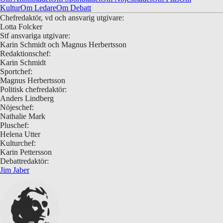
Kultur
Om Ledare
Om Debatt
Chefredaktör, vd och ansvarig utgivare:
Lotta Folcker
Stf ansvariga utgivare:
Karin Schmidt och Magnus Herbertsson
Redaktionschef:
Karin Schmidt
Sportchef:
Magnus Herbertsson
Politisk chefredaktör:
Anders Lindberg
Nöjeschef:
Nathalie Mark
Pluschef:
Helena Utter
Kulturchef:
Karin Pettersson
Debattredaktör:
Jim Jaber