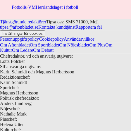
Fotbolls-VM
Herrlandslaget i fotboll
Tjänstgörande redaktörer
Tipsa oss: SMS 71000, Mejl
tipsa@aftonbladet.se
Kontakta kundtjänst
Rapportera fel
Inställningar för cookies
Personuppgiftspolicy
Cookiepolicy
Användarvillkor
Om Aftonbladet
Om Sportbladet
Om Nöjesbladet
Om Plus
Om
Kultur
Om Ledare
Om Debatt
Chefredaktör, vd och ansvarig utgivare:
Lotta Folcker
Stf ansvariga utgivare:
Karin Schmidt och Magnus Herbertsson
Redaktionschef:
Karin Schmidt
Sportchef:
Magnus Herbertsson
Politisk chefredaktör:
Anders Lindberg
Nöjeschef:
Nathalie Mark
Pluschef:
Helena Utter
Kulturchef: