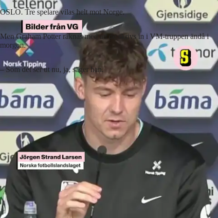
OSLO. Tre spelare vilas helt mot Norge.
Men Graham Potter räknas med att de skrivs in i VM-truppen ändå i
morgon.
– Som det ser ut nu, ja, säger han.
Lyssna på artikeln
3
min