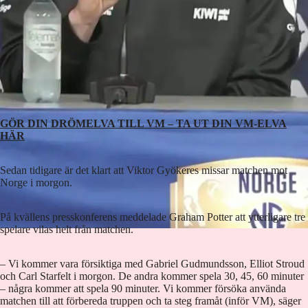
GÖR DIN DRÖMELVA TILL VM – TA UT DIN VM-ELVA
HÄR
Sedan tidigare är det klart att Viktor Gyökeres missar matchen mot
Norge i morgon.
På kvällens presskonferens meddelade Graham Potter att ytterligare tre
spelare vilas helt från matchen.
– Vi kommer vara försiktiga med Gabriel Gudmundsson, Elliot Stroud
och Carl Starfelt i morgon. De andra kommer spela 30, 45, 60 minuter
– några kommer att spela 90 minuter. Vi kommer försöka använda
matchen till att förbereda truppen och ta steg framåt (inför VM), säger