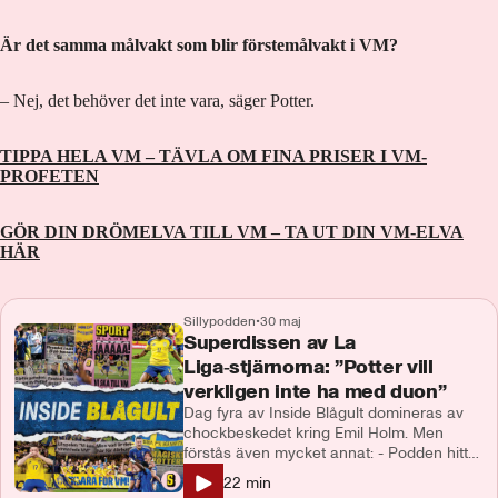
Är det samma målvakt som blir förstemålvakt i VM?
– Nej, det behöver det inte vara, säger Potter.
TIPPA HELA VM – TÄVLA OM FINA PRISER I VM-
PROFETEN
GÖR DIN DRÖMELVA TILL VM – TA UT DIN VM-ELVA
HÄR
Sillypodden
•
30 maj
Superdissen av La
Liga‑stjärnorna: ”Potter vill
verkligen inte ha med duon”
Dag fyra av Inside Blågult domineras av
chockbeskedet kring Emil Holm. Men
förstås även mycket annat: - Podden hittar
Sveriges nästa förbundskapten: ”Han är
22
min
statsmannamässig”. - Nanasi-beskedet: