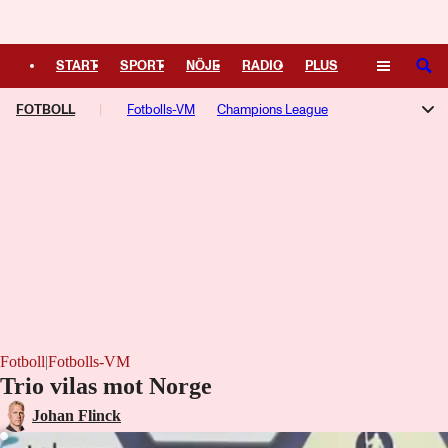
Logga in
START
SPORT
NÖJE
RADIO
PLUS
SÖK
FOTBOLL
TIPSA
TV
Fotbolls-VM
KULTUR
Champions League
LEDARE
Allsvenskan
Superettan
Damallsvenskan
Aftonbladets Guldbollen
Premier League
Serie A
La Liga
Ligue 1
Bundesliga
Europa League
Fotboll
|
Fotbolls-VM
Trio vilas mot Norge
Johan Flinck