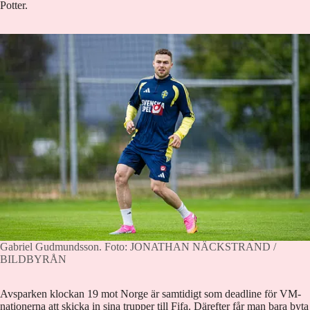
Potter.
Gabriel Gudmundsson.
Foto: JONATHAN NÄCKSTRAND /
BILDBYRÅN
Avsparken klockan 19 mot Norge är samtidigt som deadline för VM-
nationerna att skicka in sina trupper till Fifa. Därefter får man bara byta