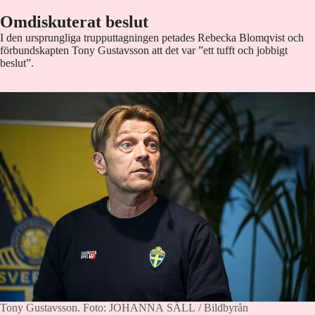
Omdiskuterat beslut
I den ursprungliga trupputtagningen petades Rebecka Blomqvist och
förbundskapten Tony Gustavsson att det var ”ett tufft och jobbigt
beslut”.
Tony Gustavsson.
Foto: JOHANNA SÄLL / Bildbyrån