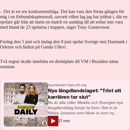
– Det är en ren konkurrensfråga. Det kan vara den första gången för
mig i en förbundskaptensroll, oavsett vilket lag jag har jobbat i, där en
spelare går från att starta en match en samling till att sedan inte vara
med bland de 23 spelarna i truppen, säger Tony Gustavsson.
Fredag den 5 juni och tisdag den 9 juni spelar Sverige mot Danmark i
Odense och Italien på Gamla Ullevi.
Två segrar skulle innebära en direktplats till VM i Brasilien nästa
sommar.
Sportbladet Daily
•
29 maj
Nya längdlandslaget: ”Trist att
karriären tar slut”
Nu är alla roller tillsatta och Sveriges nya
längdlandslag börjar ta form. Sist in är
Niklas Jonsson som kliver in som ny
landslagschef efter Anders Byström.
21
min
Samtidigt meddelar Johan Häggström och
Jens Burman att de lägger av. Vad