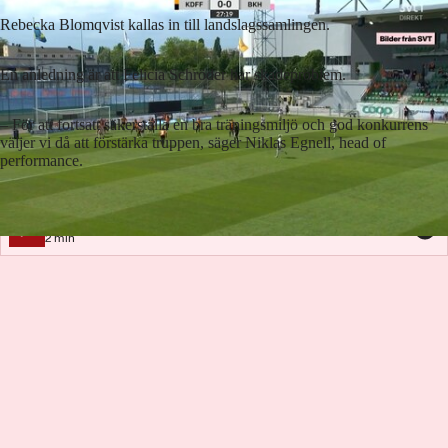
Rebecka Blomqvist kallas in till landslagssamlingen.
En anledning är att Felicia Schröder har skadeproblem.
– För att fortsatt säkerställa en bra träningsmiljö och god konkurrens
väljer vi då att förstärka truppen, säger Niklas Egnell, head of
performance.
Lyssna på artikeln
2
min