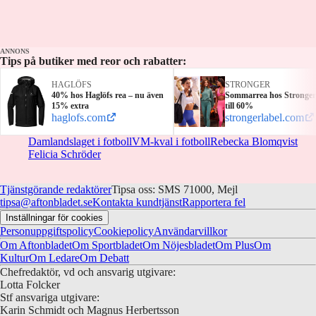
ANNONS
Tips på butiker med reor och rabatter:
HAGLÖFS
STRONGER
40% hos Haglöfs rea – nu även
Sommarrea hos Stronger
15% extra
till 60%
haglofs.com
strongerlabel.com
Damlandslaget i fotboll
VM-kval i fotboll
Rebecka Blomqvist
Felicia Schröder
Tjänstgörande redaktörer
Tipsa oss: SMS 71000, Mejl
tipsa@aftonbladet.se
Kontakta kundtjänst
Rapportera fel
Inställningar för cookies
Personuppgiftspolicy
Cookiepolicy
Användarvillkor
Om Aftonbladet
Om Sportbladet
Om Nöjesbladet
Om Plus
Om
Kultur
Om Ledare
Om Debatt
Chefredaktör, vd och ansvarig utgivare:
Lotta Folcker
Stf ansvariga utgivare:
Karin Schmidt och Magnus Herbertsson