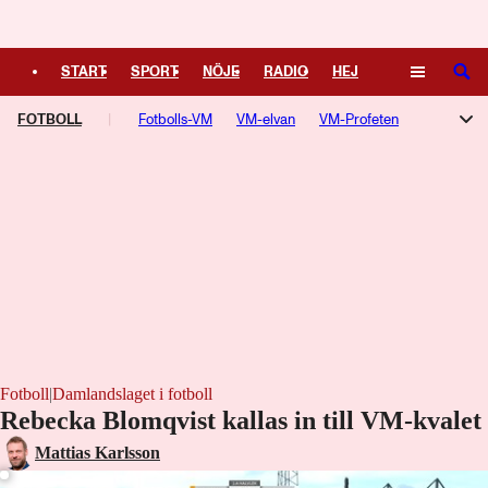
Logga in
START
SPORT
NÖJE
RADIO
HEJ
SÖK
FOTBOLL
PLUS
TIPSA
Fotbolls-VM
TV
KULTUR
VM-elvan
LEDARE
VM-Profeten
Champions League
Allsvenskan
Superettan
Damallsvenskan
Aftonbladets Guldbollen
Premier League
Serie A
La Liga
Ligue 1
Bundesliga
Europa League
Fotboll
|
Damlandslaget i fotboll
Rebecka Blomqvist kallas in till VM-kvalet
Schröder skadad när Häcken vann
Mattias Karlsson