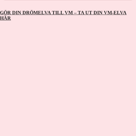
kommer Niklas Jonsson bidra med? Hur
ser framtiden ut för Häggström och
GÖR DIN DRÖMELVA TILL VM – TA UT DIN VM-ELVA
Burman? och så följer vi upp Alvar
HÄR
Myhlback och Edvin Angers
sommarträning. Gäst: Anna Rydén,
Sportbladet Programledare och
producent: Maja Andersson Kontakt:
podcast@aftonbladet.se Ansvarig utgivare:
Lotta Folcker