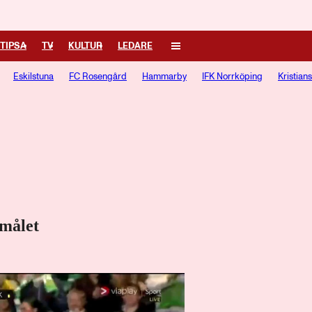
TIPSA
TV
KULTUR
LEDARE
Eskilstuna
FC Rosengård
Hammarby
IFK Norrköping
Kristian
målet