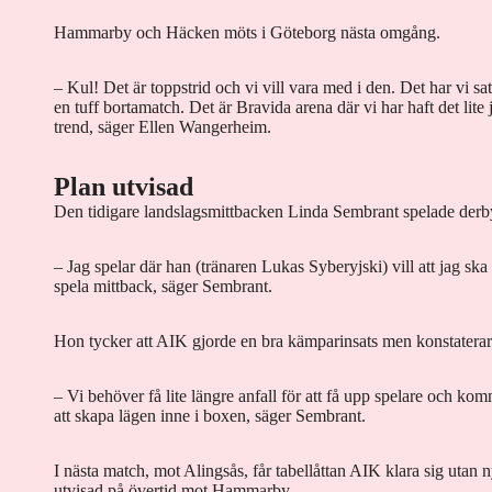
Hammarby och Häcken möts i Göteborg nästa omgång.
– Kul! Det är toppstrid och vi vill vara med i den. Det har vi s
en tuff bortamatch. Det är Bravida arena där vi har haft det lite
trend, säger Ellen Wangerheim.
Plan utvisad
Den tidigare landslagsmittbacken Linda Sembrant spelade derbyt
– Jag spelar där han (tränaren Lukas Syberyjski) vill att jag ska s
spela mittback, säger Sembrant.
Hon tycker att AIK gjorde en bra kämparinsats men konstaterar a
– Vi behöver få lite längre anfall för att få upp spelare och kom
att skapa lägen inne i boxen, säger Sembrant.
I nästa match, mot Alingsås, får tabellåttan AIK klara sig utan
utvisad på övertid mot Hammarby.