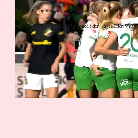
Hammarby tog tre tunga poäng inför seriefinalen mot Häcken.
– Det är toppstrid och vi vill vara med i den, säger Ellen Wang