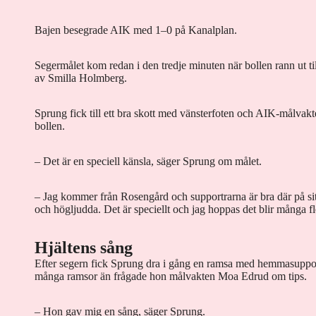
Bajen besegrade AIK med 1–0 på Kanalplan.
Segermålet kom redan i den tredje minuten när bollen rann ut til
av Smilla Holmberg.
Sprung fick till ett bra skott med vänsterfoten och AIK-målvak
bollen.
– Det är en speciell känsla, säger Sprung om målet.
– Jag kommer från Rosengård och supportrarna är bra där på sitt
och högljudda. Det är speciellt och jag hoppas det blir många fl
Hjältens sång
Efter segern fick Sprung dra i gång en ramsa med hemmasuppor
många ramsor än frågade hon målvakten Moa Edrud om tips.
– Hon gav mig en sång, säger Sprung.