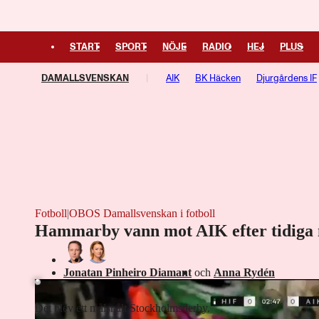
START
SPORT
NÖJE
RADIO
HEJ
PLUS
DAMALLSVENSKAN
AIK
BK Häcken
Djurgårdens IF
Växjö DFF
Fotboll
|
OBOS Damallsvenskan i fotboll
Hammarby vann mot AIK efter tidiga 
Laddar ...
Jonatan Pinheiro Diamant
och
Anna Rydén
Det blev ett målsnålt Stockholmsderby.