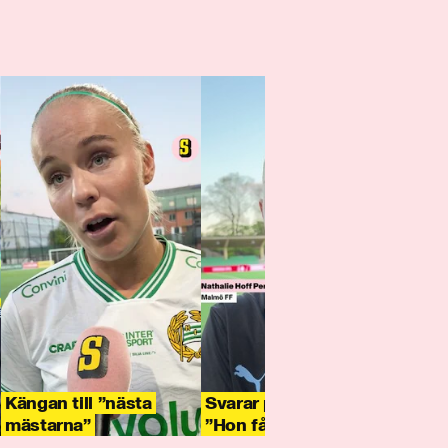
Kängan till ”nästa
Svarar på kritiken:
Matc
mästarna”
”Hon får ringa mig”
lugn