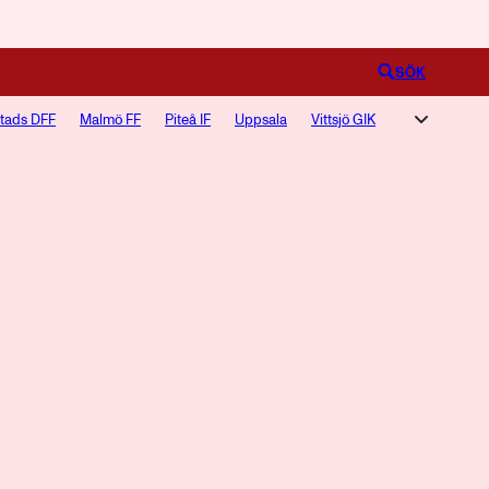
Logga in
SÖK
stads DFF
Malmö FF
Piteå IF
Uppsala
Vittsjö GIK