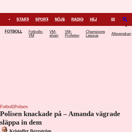
Logga in
START
SPORT
NÖJE
RADIO
HEJ
SÖK
FOTBOLL
Fotbolls-
VM-
VM-
Champions
PLUS
TIPSA
TV
KULTUR
LEDARE
Allsvenskan
VM
elvan
Profeten
League
Fotboll
|
Polisen
Polisen knackade på – Amanda vägrade
släppa in dem
Kristoffer Bergström