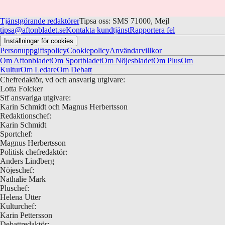
Tjänstgörande redaktörer
Tipsa oss: SMS 71000, Mejl
tipsa@aftonbladet.se
Kontakta kundtjänst
Rapportera fel
Inställningar för cookies
Personuppgiftspolicy
Cookiepolicy
Användarvillkor
Om Aftonbladet
Om Sportbladet
Om Nöjesbladet
Om Plus
Om
Kultur
Om Ledare
Om Debatt
Chefredaktör, vd och ansvarig utgivare:
Lotta Folcker
Stf ansvariga utgivare:
Karin Schmidt och Magnus Herbertsson
Redaktionschef:
Karin Schmidt
Sportchef:
Magnus Herbertsson
Politisk chefredaktör:
Anders Lindberg
Nöjeschef:
Nathalie Mark
Pluschef:
Helena Utter
Kulturchef:
Karin Pettersson
Debattredaktör: