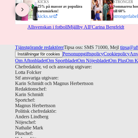
KICKS
STRONGER
25% på massor av populära
Sommarrea hos
varumärken!
till 60%
kicks.se
strongerlabe
Allsvenskan i fotboll
Mjällby AIF
Carina Bergfeldt
Tjänstgörande redaktörer
Tipsa oss: SMS 71000, Mejl
tipsa@af
Personuppgiftspolicy
Cookiepolicy
Anv
Inställningar för cookies
Om Aftonbladet
Om Sportbladet
Om Nöjesbladet
Om Plus
Om Ku
Chefredaktör, vd och ansvarig utgivare:
Lotta Folcker
Stf ansvariga utgivare:
Karin Schmidt och Magnus Herbertsson
Redaktionschef:
Karin Schmidt
Sportchef:
Magnus Herbertsson
Politisk chefredaktör:
Anders Lindberg
Nöjeschef:
Nathalie Mark
Pluschef: