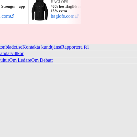
HAGLÖFS
ELLO
 Stronger – upp
40% hos Haglöfs rea – nu även
30% på
15% extra
resten
l.com
haglofs.com
ellos.
tonbladet.se
Kontakta kundtjänst
Rapportera fel
ändarvillkor
ltur
Om Ledare
Om Debatt