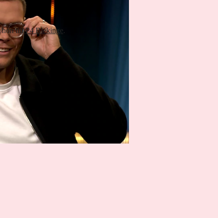
 hon till
P4 Blekinge
.