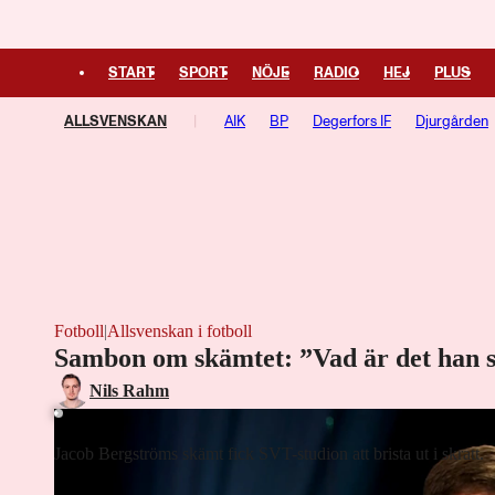
START
SPORT
NÖJE
RADIO
HEJ
PLUS
ALLSVENSKAN
AIK
BP
Degerfors IF
Djurgården
Västerås SK
Örgryte
Fotboll
|
Allsvenskan i fotboll
Sambon om skämtet: ”Vad är det han 
Laddar ...
Nils Rahm
Jacob Bergströms skämt fick SVT-studion att brista ut i skratt.