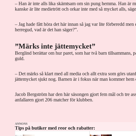
– Han är inte alls lika skämtsam om sin pung hemma. Han är me
kanske är lite medietrött och orkar inte med så mycket alls, säge
– Jag hade fått höra det här innan så jag var lite förberedd men d
herregud, vad är det han säger?”.
”Märks inte jättemycket”
Berglind berättar om hur paret, som har två barn tillsammans, 
guld.
– Det märks så klart med all media och allt extra som görs utan
jättemycket sjukt nog. Barnen är i fokus när man kommer hem oc
Jacob Bergström har den här säsongen gjort fem mål och tre assi
anfallaren gjort 206 matcher för klubben.
ANNONS
Tips på butiker med reor och rabatter: