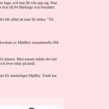
r lugn, och han får vila upp sig. Han
r hon till P4 Blekinge och fortsätter:
et blir alltid att man får tänka: ”Åh
påverkats av Mjällbys sensationella SM-
för planen. Men annars märks det inte
h livet rullar på ändå.
st för mästarlaget Mjällby. Totalt har