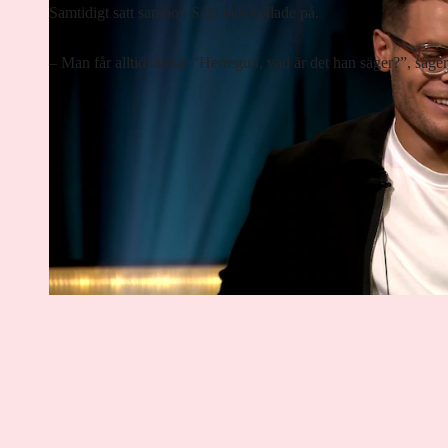
Samtidigt satt sambon Sara och kollade på.
– Man får alltid tänka: ”Herregud, vad är det han säger?”, säger