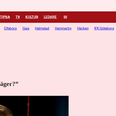
TIPSA
TV
KULTUR
LEDARE
Elfsborg
Gais
Halmstad
Hammarby
Häcken
IFK Göteborg
säger?”