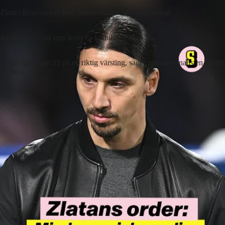
Zlatan Ibrahimovic firar födelsedagen som han brukar.
44-åringen visar upp ännu en lyxbil.
– Han har slagit till på en riktig värsting, säger motorjournalisten Maths
Nilsson.