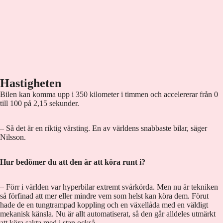
Hastigheten
Bilen kan komma upp i 350 kilometer i timmen och accelererar från 0
till 100 på 2,15 sekunder.
– Så det är en riktig värsting. En av världens snabbaste bilar, säger
Nilsson.
Hur bedömer du att den är att köra runt i?
– Förr i världen var hyperbilar extremt svårkörda. Men nu är tekniken
så förfinad att mer eller mindre vem som helst kan köra dem. Förut
hade de en tungtrampad koppling och en växellåda med en väldigt
mekanisk känsla. Nu är allt automatiserat, så den går alldeles utmärkt
att köra sakta med i stan också.