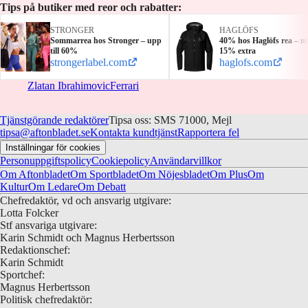
Tips på butiker med reor och rabatter:
STRONGER
HAGLÖFS
Sommarrea hos Stronger – upp
40% hos Haglöfs rea – n
till 60%
15% extra
strongerlabel.com
haglofs.com
Zlatan Ibrahimovic
Ferrari
Tjänstgörande redaktörer
Tipsa oss: SMS 71000, Mejl
tipsa@aftonbladet.se
Kontakta kundtjänst
Rapportera fel
Inställningar för cookies
Personuppgiftspolicy
Cookiepolicy
Användarvillkor
Om Aftonbladet
Om Sportbladet
Om Nöjesbladet
Om Plus
Om
Kultur
Om Ledare
Om Debatt
Chefredaktör, vd och ansvarig utgivare:
Lotta Folcker
Stf ansvariga utgivare:
Karin Schmidt och Magnus Herbertsson
Redaktionschef:
Karin Schmidt
Sportchef:
Magnus Herbertsson
Politisk chefredaktör: