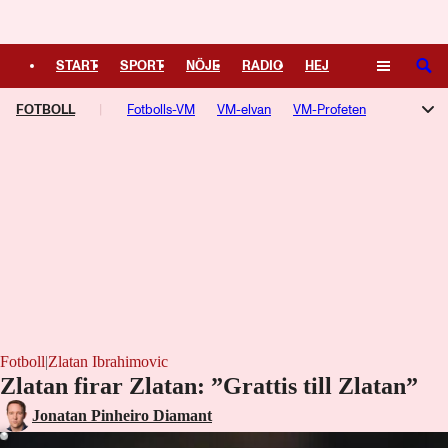
Logga in
START
SPORT
NÖJE
RADIO
HEJ
SÖK
FOTBOLL
PLUS
TIPSA
Fotbolls-VM
TV
KULTUR
VM-elvan
LEDARE
VM-Profeten
Champions League
Allsvenskan
Superettan
Damallsvenskan
Aftonbladets Guldbollen
Premier League
Serie A
La Liga
Ligue 1
Bundesliga
Europa League
Fotboll
|
Zlatan Ibrahimovic
Zlatan firar Zlatan: ”Grattis till Zlatan”
Laddar ...
Jonatan Pinheiro Diamant