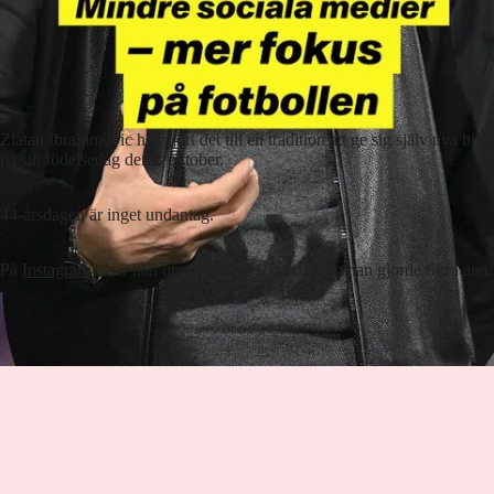
Zlatan Ibrahimovic har gjort det till en tradition att ge sig själv nya bilar
på sin födelsedag den 3 oktober.
44-årsdagen är inget undantag.
På
Instagram
visar han upp en Ferrari, precis som han gjorde förra året.