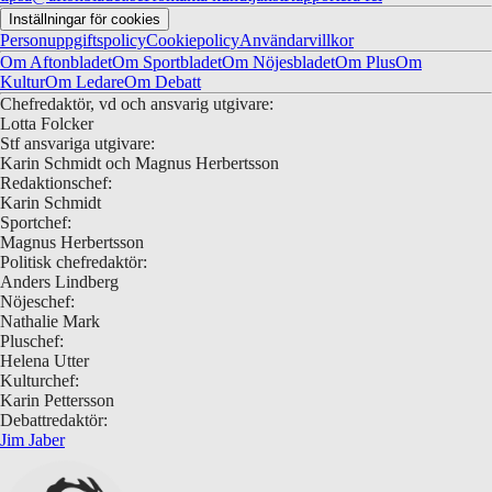
Inställningar för cookies
Personuppgiftspolicy
Cookiepolicy
Användarvillkor
Om Aftonbladet
Om Sportbladet
Om Nöjesbladet
Om Plus
Om
Kultur
Om Ledare
Om Debatt
Chefredaktör, vd och ansvarig utgivare:
Lotta Folcker
Stf ansvariga utgivare:
Karin Schmidt och Magnus Herbertsson
Redaktionschef:
Karin Schmidt
Sportchef:
Magnus Herbertsson
Politisk chefredaktör:
Anders Lindberg
Nöjeschef:
Nathalie Mark
Pluschef:
Helena Utter
Kulturchef:
Karin Pettersson
Debattredaktör:
Jim Jaber