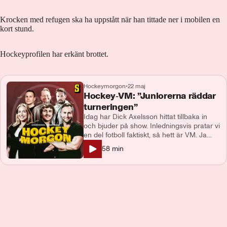
Krocken med refugen ska ha uppstått när han tittade ner i mobilen en
kort stund.
Hockeyprofilen har erkänt brottet.
Hockeymorgon
•
22 maj
Hockey‑VM: ”Juniorerna räddar
turneringen”
Idag har Dick Axelsson hittat tillbaka in
och bjuder på show. Inledningsvis pratar vi
en del fotboll faktiskt, så hett är VM. Ja
efter överkörningen av Slovenien har
58
min
tempen gått ner, men vi har lika roligt för
det. Tobbe lyfte att det är juniorerna som
räddar underhållningsvärdet i årets
upplaga av VM. Sen är det fler lag än bara
Tre Kronor i VM. Norge var bara någon
minut ifrån att ta tre poäng från Kanada,
men släppte in ett sent mål. Vi pratar
också om HV71 och deras nya
huvudtränare. Dicks önskan när Niklas