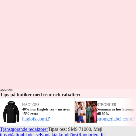
Eriksson fick sparken var att se honom i
ett topplag. Önskan gick ej i uppfyllelse.
Programledare: Tobias Dahlberg Panelen:
Johanna Lagus & Dick Axelsson
ANNONS
Tips på butiker med reor och rabatter:
HAGLÖFS
STRONGER
40% hos Haglöfs rea – nu även
Sommarrea hos Stronger
15% extra
till 60%
haglofs.com
strongerlabel.com
Tjänstgörande redaktörer
Tipsa oss: SMS 71000, Mejl
tipsa@aftonbladet.se
Kontakta kundtjänst
Rapportera fel