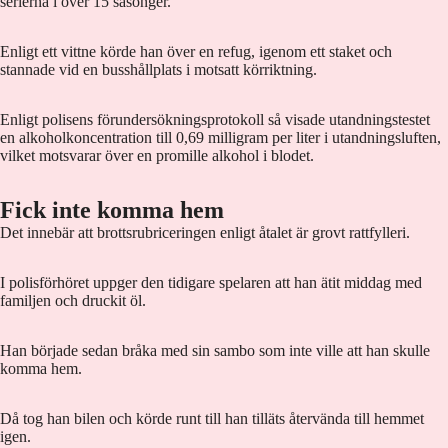
serierna i över 15 säsonger.
Enligt ett vittne körde han över en refug, igenom ett staket och
stannade vid en busshållplats i motsatt körriktning.
Enligt polisens förundersökningsprotokoll så visade utandningstestet
en alkoholkoncentration till 0,69 milligram per liter i utandningsluften,
vilket motsvarar över en promille alkohol i blodet.
Fick inte komma hem
Det innebär att brottsrubriceringen enligt åtalet är grovt rattfylleri.
I polisförhöret uppger den tidigare spelaren att han ätit middag med
familjen och druckit öl.
Han började sedan bråka med sin sambo som inte ville att han skulle
komma hem.
Då tog han bilen och körde runt till han tilläts återvända till hemmet
igen.