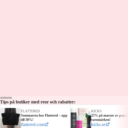
huvudtränare. Dicks önskan när Niklas
Eriksson fick sparken var att se honom i
ett topplag. Önskan gick ej i uppfyllelse.
Programledare: Tobias Dahlberg Panelen:
Johanna Lagus & Dick Axelsson
ANNONS
Tips på butiker med reor och rabatter:
FLATTERED
KICKS
Sommarrea hos Flattered – upp
25% på massor av popul
till 50%!
varumärken!
flattered.com
kicks.se