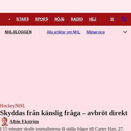
Logga in
START
SPORT
NÖJE
RADIO
HEJ
SÖK
NHL-BLOGGEN
PLUS
TIPSA
Alla artiklar om NHL
TV
KULTUR
LEDARE
Målservice
NHL-podden
Hockey
|
NHL
Skyddas från känslig fråga – avbröt direkt
Albin Ekström
I 15 minuter skulle journalisterna få ställa frågor till Carter Hart, 27.