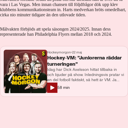
vara i Las Vegas. Men innan chansen till följdfrågor dök upp klev
klubbens kommunikationsteam in. Harts medverkan bröts omedelbart,
cirka nio minuter tidigare än den utlovade tiden.
Målvakten förbjöds att spela säsongen 2024/2025. Innan dess
representerade han Philadelphia Flyers mellan 2018 och 2024.
Hockeymorgon
•
22 maj
Hockey‑VM: ”Juniorerna räddar
turneringen”
Idag har Dick Axelsson hittat tillbaka in
och bjuder på show. Inledningsvis pratar vi
en del fotboll faktiskt, så hett är VM. Ja
efter överkörningen av Slovenien har
58
min
tempen gått ner, men vi har lika roligt för
det. Tobbe lyfte att det är juniorerna som
räddar underhållningsvärdet i årets
upplaga av VM. Sen är det fler lag än bara
Tre Kronor i VM. Norge var bara någon
minut ifrån att ta tre poäng från Kanada,
men släppte in ett sent mål. Vi pratar
också om HV71 och deras nya