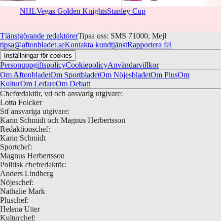
NHL
Vegas Golden Knights
Stanley Cup
Tjänstgörande redaktörer
Tipsa oss: SMS 71000, Mejl
tipsa@aftonbladet.se
Kontakta kundtjänst
Rapportera fel
Inställningar för cookies
Personuppgiftspolicy
Cookiepolicy
Användarvillkor
Om Aftonbladet
Om Sportbladet
Om Nöjesbladet
Om Plus
Om
Kultur
Om Ledare
Om Debatt
Chefredaktör, vd och ansvarig utgivare:
Lotta Folcker
Stf ansvariga utgivare:
Karin Schmidt och Magnus Herbertsson
Redaktionschef:
Karin Schmidt
Sportchef:
Magnus Herbertsson
Politisk chefredaktör:
Anders Lindberg
Nöjeschef:
Nathalie Mark
Pluschef:
Helena Utter
Kulturchef: