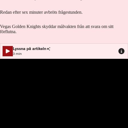
Redan efter sex minuter avbröts frågestunden.
Vegas Golden Knights skyddar målvakten från att svara om sitt
förflutna.
Lyssna på artikeln
3
min