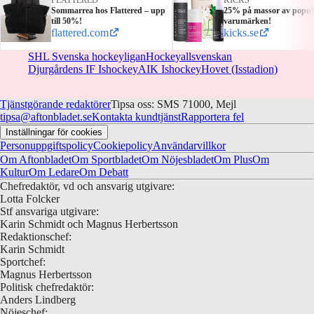
Sommarrea hos Flattered – upp
25% på massor av popul
till 50%!
varumärken!
flattered.com
kicks.se
SHL Svenska hockeyligan
Hockeyallsvenskan
Djurgårdens IF Ishockey
AIK Ishockey
Hovet (Isstadion)
Tjänstgörande redaktörer
Tipsa oss: SMS 71000, Mejl
tipsa@aftonbladet.se
Kontakta kundtjänst
Rapportera fel
Inställningar för cookies
Personuppgiftspolicy
Cookiepolicy
Användarvillkor
Om Aftonbladet
Om Sportbladet
Om Nöjesbladet
Om Plus
Om
Kultur
Om Ledare
Om Debatt
Chefredaktör, vd och ansvarig utgivare:
Lotta Folcker
Stf ansvariga utgivare:
Karin Schmidt och Magnus Herbertsson
Redaktionschef:
Karin Schmidt
Sportchef:
Magnus Herbertsson
Politisk chefredaktör:
Anders Lindberg
Nöjeschef: