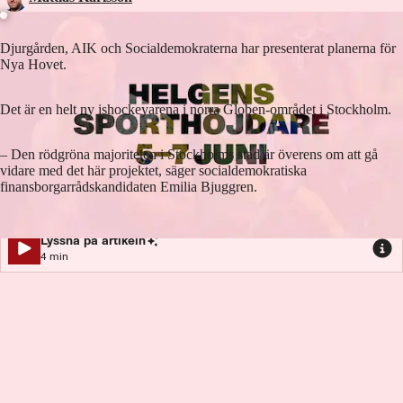
Djurgården, AIK och Socialdemokraterna har presenterat planerna för
Nya Hovet.
Det är en helt ny ishockeyarena i norra Globen-området i Stockholm.
– Den rödgröna majoriteten i Stockholms stad är överens om att gå
vidare med det här projektet, säger socialdemokratiska
finansborgarrådskandidaten Emilia Bjuggren.
Lyssna på artikeln
4
min