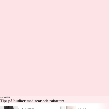
fram listor och blir överraskade av våra
kollegor på Fotbollsmorgon. Stort tack för
att ni har lyssnat! Programledare: Tobias
Dahlberg Panelen: Johanna Lagus &
Charlie Andersson-Lidberg Gäst på länk:
Jonathan Knekta
ANNONS
Tips på butiker med reor och rabatter:
FLATTERED
KICKS