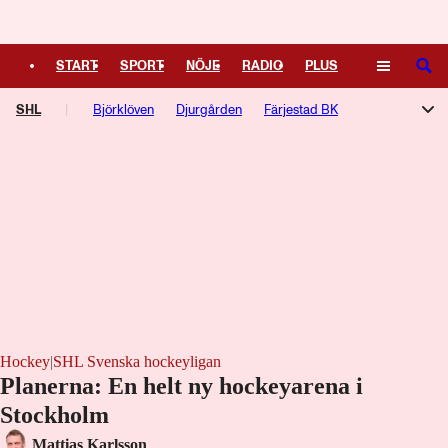
Logga in
START
SPORT
NÖJE
RADIO
PLUS
SÖK
SHL
TIPSA
Björklöven
TV
KULTUR
Djurgården
LEDARE
Färjestad BK
Frölunda HC
HV 71
Linköping HC
Luleå HF
Malmö Redhawks
Brynäs
Rögle BK
Skellefteå AIK
Timrå IK
Växjö Lakers
Örebro HK
Hockey
|
SHL Svenska hockeyligan
Planerna: En helt ny hockeyarena i
Stockholm
Mattias Karlsson