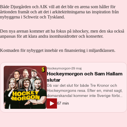
Både Djurgården och AIK vill att det blir en arena som håller för
årtionden framåt och att det i arkitektritningarna tas inspiration från
nybyggena i Schweiz och Tyskland.
Den nya arenan kommer att ha fokus på ishockey, men den ska också
anpassas för att klara andra inomhusidrotter och konserter.
Kostnaden för nybygget innebär en finansiering i miljardklassen.
Hockeymorgon
•
29 maj
Hockeymorgon och Sam Hallam
slutar
Då var det slut för både Tre Kronor och
Hockeymorgons resa. Efter en, minst sagt,
domarskandal kommer inte Sverige förbi
kvartsfinalen och missar chansen för
67
min
medalj. Sam Hallam får inte det slutet han
hade önskat och lämnar sin post som
tvåfaldig bronsvinnare. Programmet
Hockeymorgon avslutar däremot på topp
där vi ringer upp Jonathan Knekta, tar