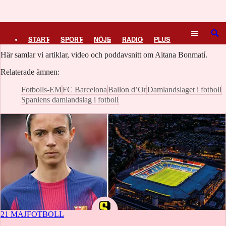
Logga in
Aitana Bonmatí
SÖK
START
SPORT
NÖJE
RADIO
PLUS
Här samlar vi artiklar, video och poddavsnitt om Aitana Bonmatí.
TIPSA
TV
KULTUR
LEDARE
Relaterade ämnen:
Fotbolls-EM
FC Barcelona
Ballon d’Or
Damlandslaget i fotboll
Spaniens damlandslag i fotboll
21 MAJ
FOTBOLL