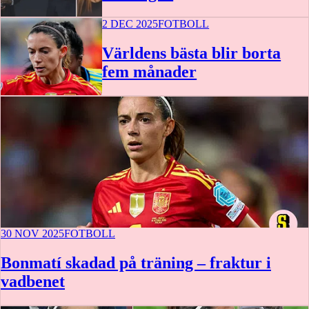
2 DEC 2025
FOTBOLL
Världens bästa blir borta
fem månader
30 NOV 2025
FOTBOLL
Bonmatí skadad på träning – fraktur i
vadbenet