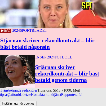
16 SEP 2024
SPORTBLADET
0:32
Stjärnan skriver rekordkontrakt – blir
bäst betald någonsin
16 SEP 2024
FOTBOLL
Stjärnan skriver
rekordkontrakt – blir bäst
betald genom tiderna
Tjänstgörande redaktörer
Tipsa oss: SMS 71000, Mejl
tipsa@aftonbladet.se
Kontakta kundtjänst
Rapportera fel
Inställningar för cookies