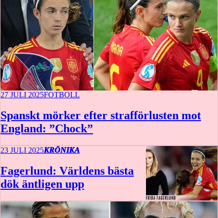
27 JULI 2025
FOTBOLL
Spanskt mörker efter strafförlusten mot
England: ”Chock”
23 JULI 2025
KRÖNIKA
Fagerlund: Världens bästa
dök äntligen upp