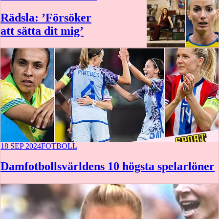
Rädsla: ’Försöker
att sätta dit mig’
16 min
18 SEP 2024
FOTBOLL
Damfotbollsvärldens 10 högsta spelarlöner