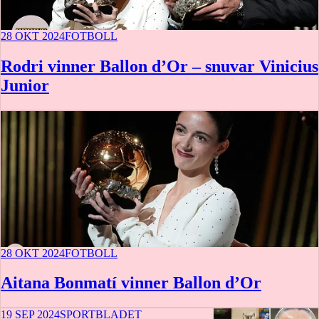
28 OKT 2024
FOTBOLL
Rodri vinner Ballon d’Or – snuvar Vinicius
Junior
28 OKT 2024
FOTBOLL
Aitana Bonmatí vinner Ballon d’Or
19 SEP 2024
SPORTBLADET