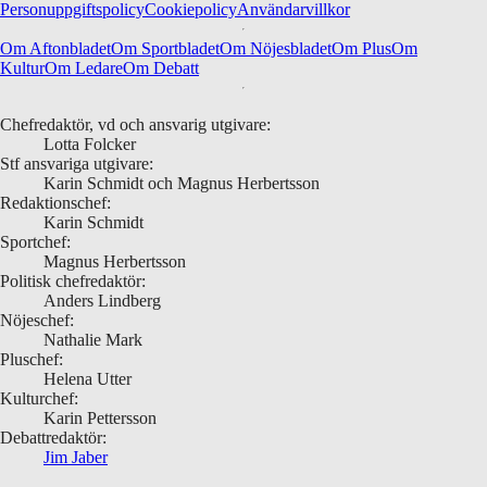
Personuppgiftspolicy
Cookiepolicy
Användarvillkor
Om Aftonbladet
Om Sportbladet
Om Nöjesbladet
Om Plus
Om
Kultur
Om Ledare
Om Debatt
Chefredaktör, vd och ansvarig utgivare:
Lotta Folcker
Stf ansvariga utgivare:
Karin Schmidt och Magnus Herbertsson
Redaktionschef:
Karin Schmidt
Sportchef:
Magnus Herbertsson
Politisk chefredaktör:
Anders Lindberg
Nöjeschef:
Nathalie Mark
Pluschef:
Helena Utter
Kulturchef:
Karin Pettersson
Debattredaktör:
Jim Jaber