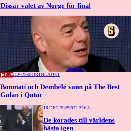
Dissar valet av Norge för final
16 DEC 2025
SPORTBLADET
0:28
Bonmatí och Dembélé vann på The Best
Galan i Qatar
16 DEC 2025
FOTBOLL
De korades till världens
bästa igen