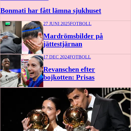
Bonmati har fått lämna sjukhuset
27 JUNI 2025
FOTBOLL
Mardrömsbilder på
jättestjärnan
17 DEC 2024
FOTBOLL
Revanschen efter
bojkotten: Prisas