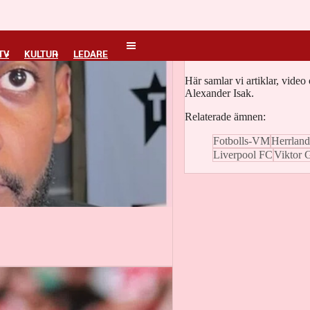
Alexander Isak
TV
KULTUR
LEDARE
Här samlar vi artiklar, vide
Alexander Isak.
Relaterade ämnen:
Fotbolls-VM
Herrlands
Liverpool FC
Viktor 