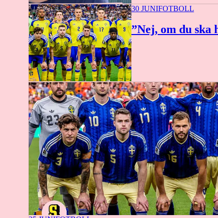
0:40
30 JUNI
FOTBOLL
”Nej, om du ska h