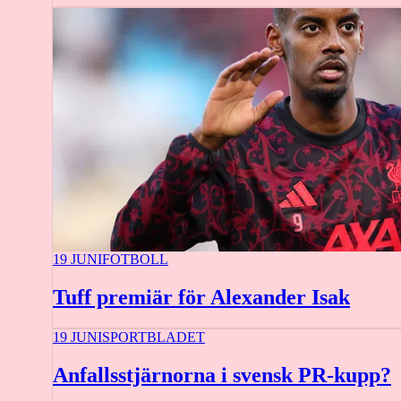
19 JUNI
FOTBOLL
Tuff premiär för Alexander Isak
19 JUNI
SPORTBLADET
Anfallsstjärnorna i svensk PR-kupp?