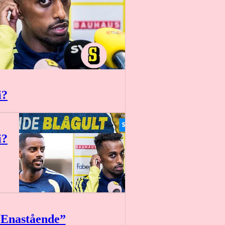
i?
i?
19 min
 ”Enastående”