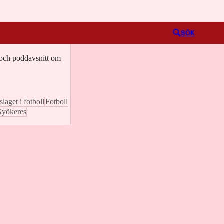
Logga in
SÖK
o och poddavsnitt om
laget i fotboll
Fotboll
Gyökeres