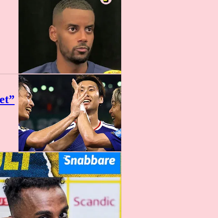
0:23
et”
16 min