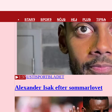
START
SPORT
NÖJE
HEJ
PLUS
TIPSA
3 AUGUSTI
SPORTBLADET
1:37
Alexander Isak efter sommarlovet