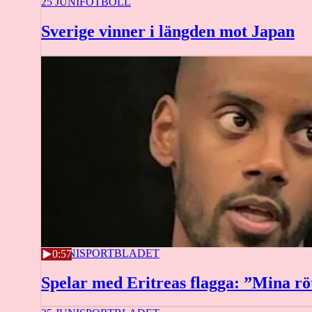
25 JUNI
FOTBOLL
Sverige vinner i längden mot Japan
25 JUNI
SPORTBLADET
0:57
Spelar med Eritreas flagga: ”Mina rö