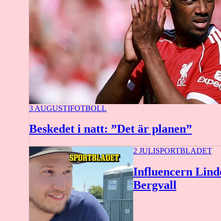
3 AUGUSTI
FOTBOLL
Beskedet i natt: ”Det är planen”
2 JULI
SPORTBLADET
Influencern Linde
Bergvall