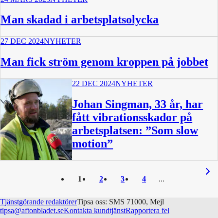
Man skadad i arbetsplatsolycka
27 DEC 2024
NYHETER
Man fick ström genom kroppen på jobbet
22 DEC 2024
NYHETER
Johan Singman, 33 år, har
fått vibrationsskador på
arbetsplatsen: ”Som slow
motion”
2:22
1
2
3
4
Tjänstgörande redaktörer
Tipsa oss: SMS 71000, Mejl
tipsa@aftonbladet.se
Kontakta kundtjänst
Rapportera fel