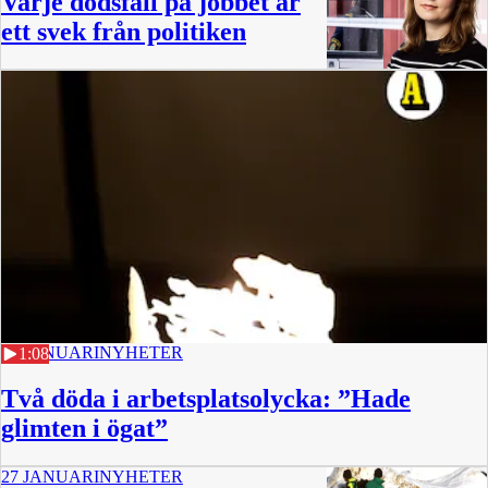
Varje dödsfall på jobbet är
ett svek från politiken
27 JANUARI
NYHETER
1:08
Två döda i arbetsplatsolycka: ”Hade
glimten i ögat”
27 JANUARI
NYHETER