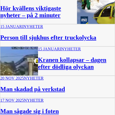
Hör kvällens viktigaste
nyheter – på 2 minuter
15 JANUARI
NYHETER
2:13
Person till sjukhus efter truckolycka
15 JANUARI
NYHETER
Kranen kollapsar – dagen
efter dödliga olyckan
20 NOV 2025
NYHETER
0:39
Man skadad på verkstad
17 NOV 2025
NYHETER
Man sågade sig i foten