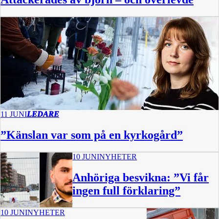
11 JUNI
LEDARE
”Känslan var som på en kyrkogård”
10 JUNI
NYHETER
Anhöriga besvikna: ”Vi får
ingen full förklaring”
10 JUNI
NYHETER