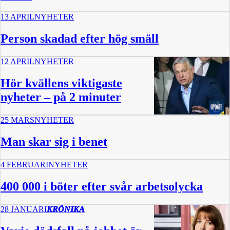
13 APRIL
NYHETER
Person skadad efter hög smäll
12 APRIL
NYHETER
Hör kvällens viktigaste
nyheter – på 2 minuter
25 MARS
NYHETER
2:07
Man skar sig i benet
4 FEBRUARI
NYHETER
400 000 i böter efter svår arbetsolycka
28 JANUARI
KRÖNIKA