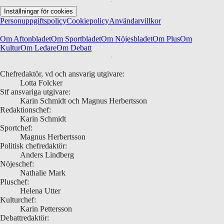
Inställningar för cookies
Personuppgiftspolicy
Cookiepolicy
Användarvillkor
Om Aftonbladet
Om Sportbladet
Om Nöjesbladet
Om Plus
Om
Kultur
Om Ledare
Om Debatt
Chefredaktör, vd och ansvarig utgivare:
Lotta Folcker
Stf ansvariga utgivare:
Karin Schmidt och Magnus Herbertsson
Redaktionschef:
Karin Schmidt
Sportchef:
Magnus Herbertsson
Politisk chefredaktör:
Anders Lindberg
Nöjeschef:
Nathalie Mark
Pluschef:
Helena Utter
Kulturchef:
Karin Pettersson
Debattredaktör: