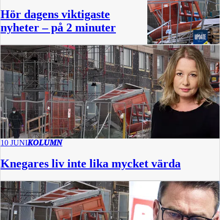
Hör dagens viktigaste
nyheter – på 2 minuter
2:28
10 JUNI
KOLUMN
Knegares liv inte lika mycket värda