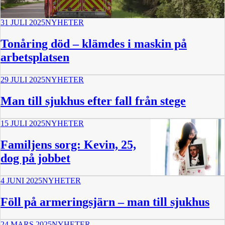
31 JULI 2025
NYHETER
Tonåring död – klämdes i maskin på
arbetsplatsen
29 JULI 2025
NYHETER
Man till sjukhus efter fall från stege
15 JULI 2025
NYHETER
Familjens sorg: Kevin, 25,
dog på jobbet
4 JUNI 2025
NYHETER
Föll på armeringsjärn – man till sjukhus
24 MARS 2025
NYHETER