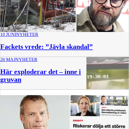
10 JUNI
NYHETER
Fackets vrede: ”Jävla skandal”
26 MAJ
NYHETER
Här exploderar det – inne i
gruvan
0:24