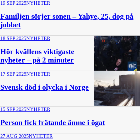
19 SEP 2025
NYHETER
Familjen sörjer sonen – Yahye, 25, dog på
jobbet
18 SEP 2025
NYHETER
Hör kvällens viktigaste
nyheter – på 2 minuter
17 SEP 2025
NYHETER
2:14
Svensk död i olycka i Norge
15 SEP 2025
NYHETER
Person fick frätande ämne i ögat
27 AUG 2025
NYHETER