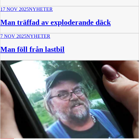
17 NOV 2025
NYHETER
Man träffad av exploderande däck
7 NOV 2025
NYHETER
Man föll från lastbil