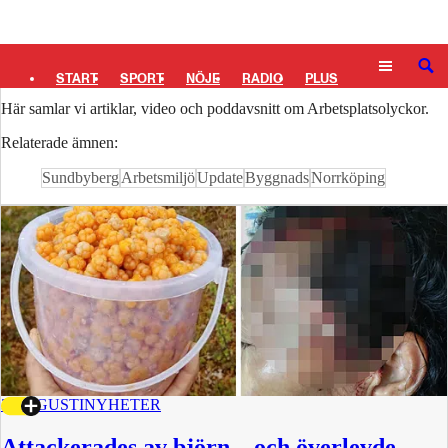
Logga in
Arbetsplatsolyckor
SÖK
START
SPORT
NÖJE
RADIO
PLUS
Här samlar vi artiklar, video och poddavsnitt om Arbetsplatsolyckor.
TIPSA
TV
KULTUR
LEDARE
Relaterade ämnen:
Sundbyberg
Arbetsmiljö
Update
Byggnads
Norrköping
3 AUGUSTI
NYHETER
Attackerades av björn – och överlevde