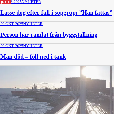
7 NOV 2025
NYHETER
1:16
Lasse dog efter fall i sopgrop: ”Han fattas”
29 OKT 2025
NYHETER
Person har ramlat från byggställning
29 OKT 2025
NYHETER
Man död – föll ned i tank