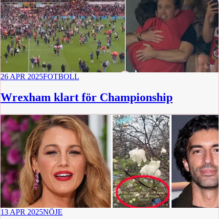
26 APR 2025
FOTBOLL
Wrexham klart för Championship
13 APR 2025
NÖJE