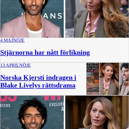
4 MAJ
NÖJE
Stjärnorna har nått förlikning
13 APRIL
NÖJE
Norska Kjersti indragen i
Blake Livelys rättsdrama