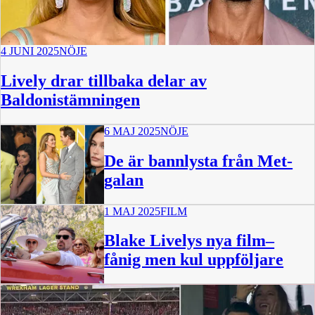
4 JUNI 2025
NÖJE
Lively drar tillbaka delar av
Baldonistämningen
6 MAJ 2025
NÖJE
De är bannlysta från Met-
galan
1 MAJ 2025
FILM
Blake Livelys nya film–
fånig men kul uppföljare