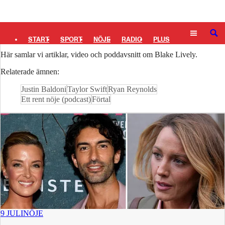
Logga in
Blake Lively
SÖK
START
SPORT
NÖJE
RADIO
PLUS
Här samlar vi artiklar, video och poddavsnitt om Blake Lively.
TIPSA
TV
KULTUR
LEDARE
Relaterade ämnen:
Justin Baldoni
Taylor Swift
Ryan Reynolds
Ett rent nöje (podcast)
Förtal
9 JULI
NÖJE