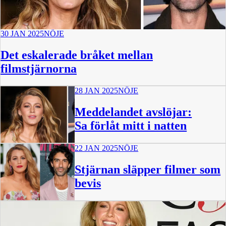
30 JAN 2025
NÖJE
Det eskalerade bråket mellan
filmstjärnorna
28 JAN 2025
NÖJE
Meddelandet avslöjar:
Sa förlåt mitt i natten
22 JAN 2025
NÖJE
Stjärnan släpper filmer som
bevis