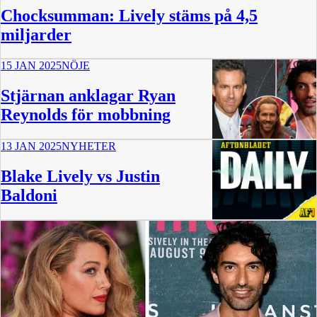
Chocksumman: Lively stäms på 4,5
miljarder
15 JAN 2025
NÖJE
Stjärnan anklagar Ryan
Reynolds för mobbning
13 JAN 2025
NYHETER
Blake Lively vs Justin
Baldoni
15 min