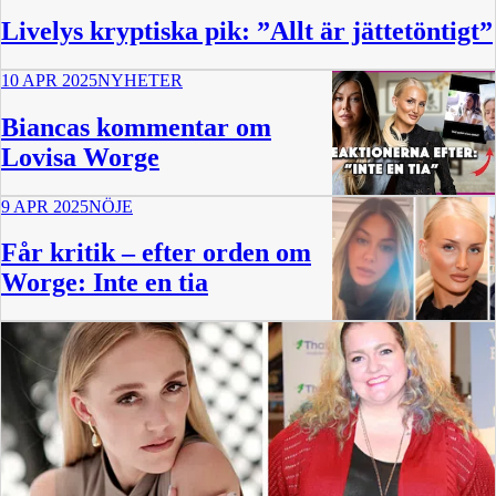
Livelys kryptiska pik: ”Allt är jättetöntigt”
10 APR 2025
NYHETER
Biancas kommentar om
Lovisa Worge
9 APR 2025
NÖJE
35 min
Får kritik – efter orden om
Worge: Inte en tia
37 min