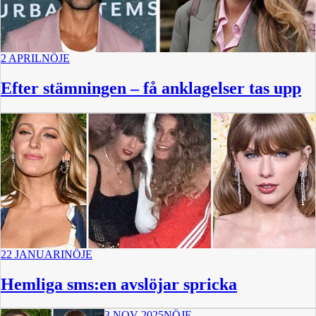
2 APRIL
NÖJE
Efter stämningen – få anklagelser tas upp
22 JANUARI
NÖJE
Hemliga sms:en avslöjar spricka
3 NOV 2025
NÖJE