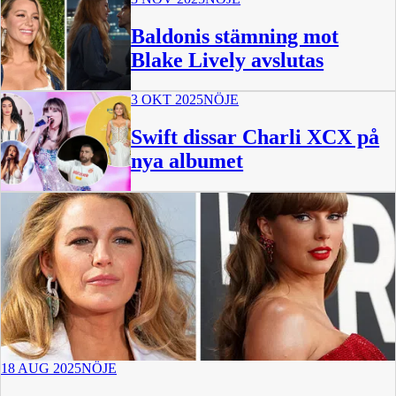
Baldonis stämning mot
Blake Lively avslutas
3 OKT 2025
NÖJE
Swift dissar Charli XCX på
nya albumet
18 AUG 2025
NÖJE