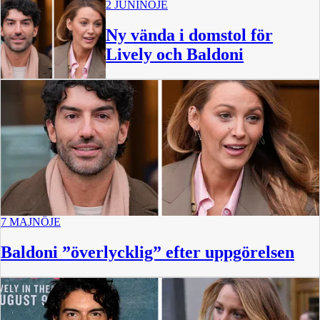
2 JUNI
NÖJE
Ny vända i domstol för
Lively och Baldoni
7 MAJ
NÖJE
Baldoni ”överlycklig” efter uppgörelsen