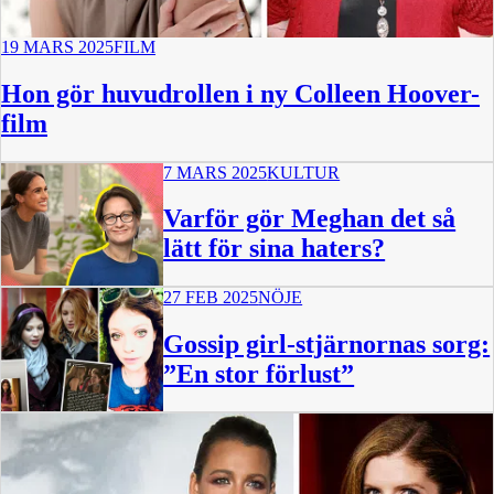
19 MARS 2025
FILM
Hon gör huvudrollen i ny Colleen Hoover-
film
7 MARS 2025
KULTUR
Varför gör Meghan det så
lätt för sina haters?
27 FEB 2025
NÖJE
Gossip girl-stjärnornas sorg:
”En stor förlust”