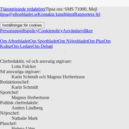
Tjänstgörande redaktörer
Tipsa oss: SMS 71000, Mejl
tipsa@aftonbladet.se
Kontakta kundtjänst
Rapportera fel
Inställningar för cookies
Personuppgiftspolicy
Cookiepolicy
Användarvillkor
Om Aftonbladet
Om Sportbladet
Om Nöjesbladet
Om Plus
Om
Kultur
Om Ledare
Om Debatt
Chefredaktör, vd och ansvarig utgivare:
Lotta Folcker
Stf ansvariga utgivare:
Karin Schmidt och Magnus Herbertsson
Redaktionschef:
Karin Schmidt
Sportchef:
Magnus Herbertsson
Politisk chefredaktör:
Anders Lindberg
Nöjeschef:
Nathalie Mark
Pluschef:
Helena Utter