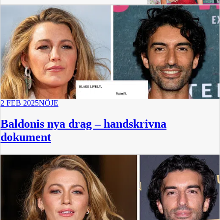
31 min
2 FEB 2025
NÖJE
Baldonis nya drag – handskrivna
dokument