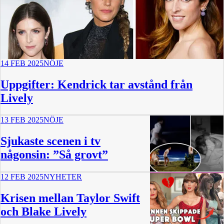
14 FEB 2025
NÖJE
Uppgifter: Kendrick tar avstånd från
Lively
13 FEB 2025
NÖJE
Sjukaste scenen i tv
någonsin: ”Så grovt”
12 FEB 2025
NYHETER
32 min
Krisen mellan Taylor Swift
och Blake Lively