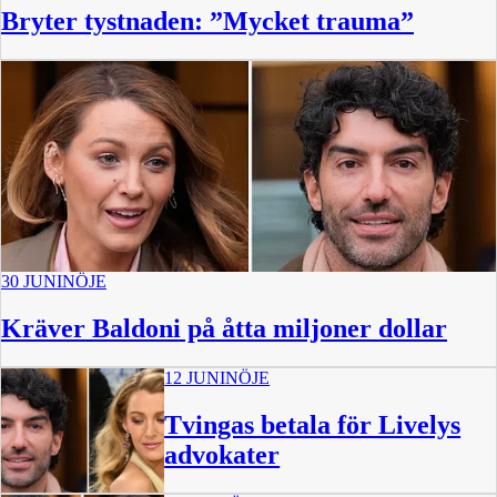
Bryter tystnaden: ”Mycket trauma”
30 JUNI
NÖJE
Kräver Baldoni på åtta miljoner dollar
12 JUNI
NÖJE
Tvingas betala för Livelys
advokater