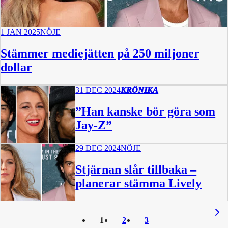
1 JAN 2025
NÖJE
Stämmer mediejätten på 250 miljoner
dollar
31 DEC 2024
KRÖNIKA
”Han kanske bör göra som
Jay-Z”
29 DEC 2024
NÖJE
Stjärnan slår tillbaka –
planerar stämma Lively
1
2
3