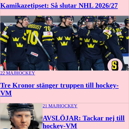
Kamikazetipset: Så slutar NHL 2026/27
22 MAJ
HOCKEY
Tre Kronor stänger truppen till hockey-
VM
21 MAJ
HOCKEY
AVSLÖJAR: Tackar nej till
hockey-VM