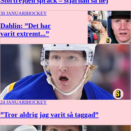
Stortrejden sprack – stjärnan sa nej
30 JANUARI
HOCKEY
Dahlin: ”Det har
varit extremt...”
24 JANUARI
HOCKEY
”Tror aldrig jag varit så taggad”