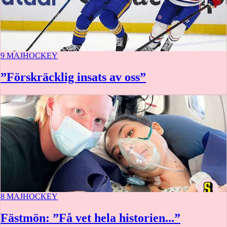
9 MAJ
HOCKEY
”Förskräcklig insats av oss”
8 MAJ
HOCKEY
Fästmön: ”Få vet hela historien...”