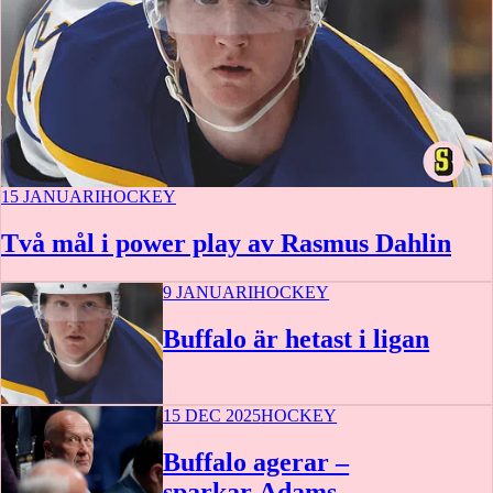
15 JANUARI
HOCKEY
Två mål i power play av Rasmus Dahlin
9 JANUARI
HOCKEY
Buffalo är hetast i ligan
15 DEC 2025
HOCKEY
Buffalo agerar –
sparkar Adams