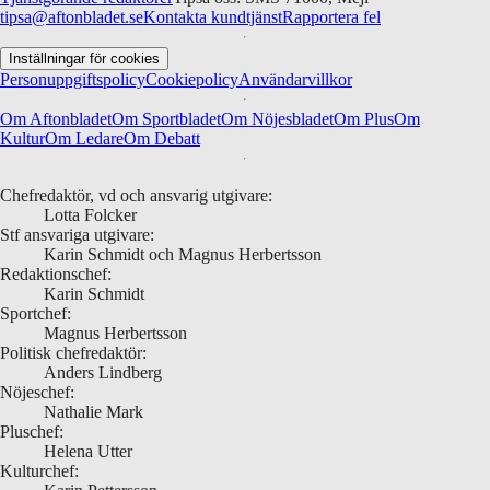
tipsa@aftonbladet.se
Kontakta kundtjänst
Rapportera fel
Inställningar för cookies
Personuppgiftspolicy
Cookiepolicy
Användarvillkor
Om Aftonbladet
Om Sportbladet
Om Nöjesbladet
Om Plus
Om
Kultur
Om Ledare
Om Debatt
Chefredaktör, vd och ansvarig utgivare:
Lotta Folcker
Stf ansvariga utgivare:
Karin Schmidt och Magnus Herbertsson
Redaktionschef:
Karin Schmidt
Sportchef:
Magnus Herbertsson
Politisk chefredaktör:
Anders Lindberg
Nöjeschef:
Nathalie Mark
Pluschef:
Helena Utter
Kulturchef: