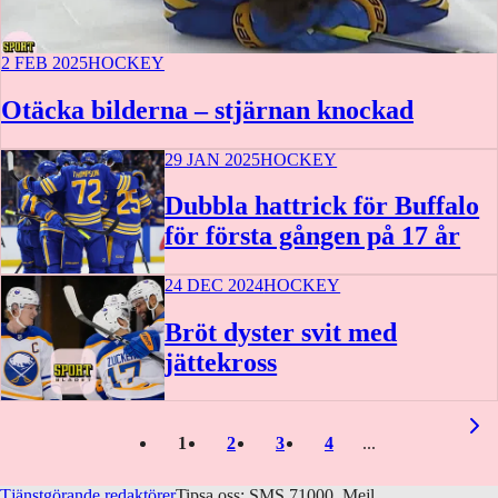
2 FEB 2025
HOCKEY
Otäcka bilderna – stjärnan knockad
29 JAN 2025
HOCKEY
Dubbla hattrick för Buffalo
för första gången på 17 år
24 DEC 2024
HOCKEY
Bröt dyster svit med
jättekross
1
2
3
4
Tjänstgörande redaktörer
Tipsa oss: SMS 71000, Mejl