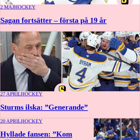
2 MAJ
HOCKEY
Sagan fortsätter – första på 19 år
27 APRIL
HOCKEY
Sturms ilska: ”Generande”
20 APRIL
HOCKEY
Hyllade fansen: ”Kom