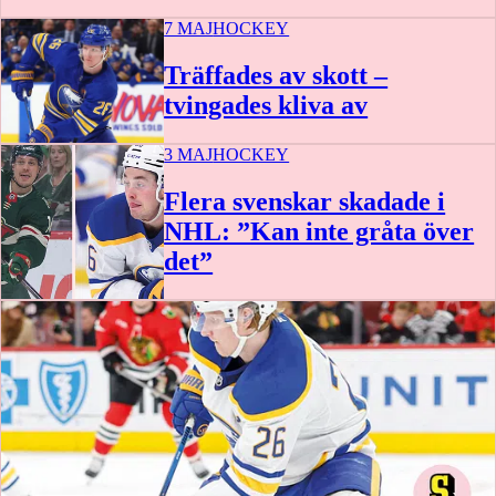
7 MAJ
HOCKEY
Träffades av skott –
tvingades kliva av
3 MAJ
HOCKEY
Flera svenskar skadade i
NHL: ”Kan inte gråta över
det”