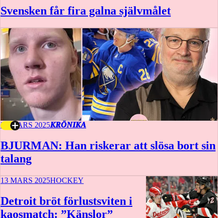
Svensken får fira galna självmålet
20 MARS 2025
KRÖNIKA
BJURMAN: Han riskerar att slösa bort sin
talang
13 MARS 2025
HOCKEY
Detroit bröt förlustsviten i
kaosmatch: ”Känslor”