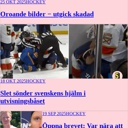
25 OKT 2025
HOCKEY
Oroande bilder − utgick skadad
18 OKT 2025
HOCKEY
Slet sönder svenskens hjälm i
utvisningsbåset
19 SEP 2025
HOCKEY
Öppna brevet: Var nära att