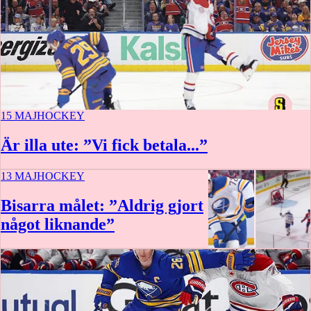
15 MAJ
HOCKEY
Är illa ute: ”Vi fick betala...”
13 MAJ
HOCKEY
Bisarra målet: ”Aldrig gjort
något liknande”