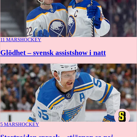
11 MARS
HOCKEY
Glödhet – svensk assistshow i natt
5 MARS
HOCKEY