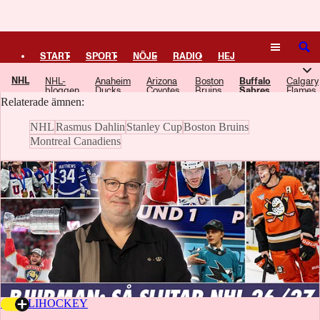
Logga in
Buffalo Sabres
SÖK
START
SPORT
NÖJE
RADIO
HEJ
Här samlar vi artiklar, video och poddavsnitt om Buffalo Sabres.
NHL
NHL-
Anaheim
Arizona
Boston
Buffalo
Calgary
PLUS
TIPSA
TV
KULTUR
LEDARE
bloggen
Ducks
Coyotes
Bruins
Sabres
Flames
Relaterade ämnen:
NHL
Rasmus Dahlin
Stanley Cup
Boston Bruins
Montreal Canadiens
17 JULI
HOCKEY