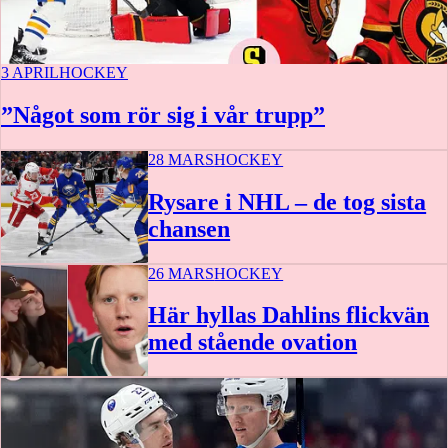
3 APRIL
HOCKEY
”Något som rör sig i vår trupp”
28 MARS
HOCKEY
Rysare i NHL – de tog sista
chansen
26 MARS
HOCKEY
Här hyllas Dahlins flickvän
med stående ovation