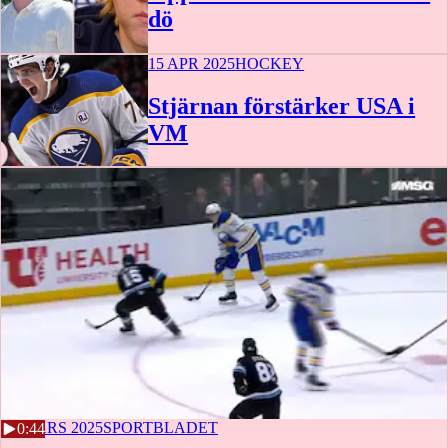
dö
15 APR 2025
HOCKEY
Stjärnan förstärker USA i
VM
21 MARS 2025
SPORTBLADET
0:44