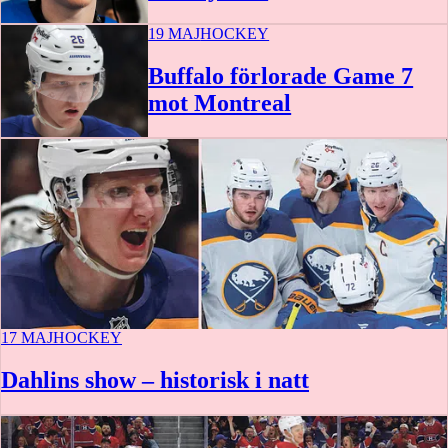
19 MAJ
HOCKEY
Buffalo förlorade Game 7
mot Montreal
17 MAJ
HOCKEY
Dahlins show – historisk i natt