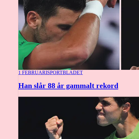
1 FEBRUARI
SPORTBLADET
Han slår 88 år gammalt rekord