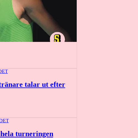
DET
tränare talar ut efter
DET
hela turneringen