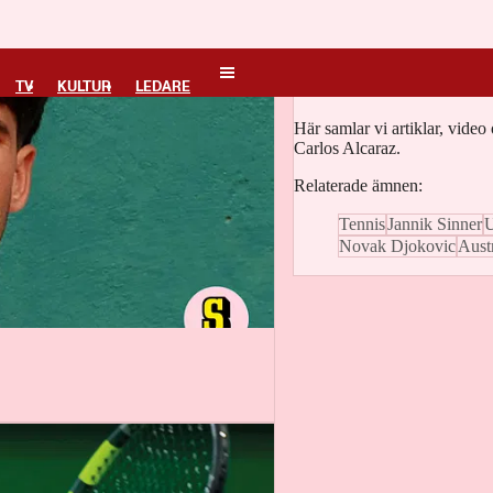
Carlos Alcaraz
TV
KULTUR
LEDARE
Här samlar vi artiklar, vide
Carlos Alcaraz.
Relaterade ämnen:
Tennis
Jannik Sinner
U
Novak Djokovic
Aust