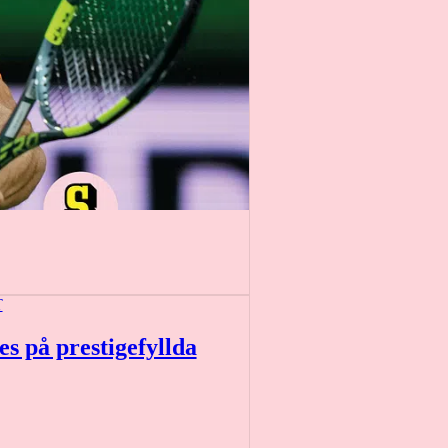
T
s på prestigefyllda