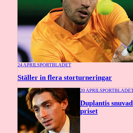
24 APRIL
SPORTBLADET
Ställer in flera storturneringar
20 APRIL
SPORTBLADE
Duplantis snuvade
priset