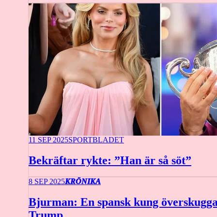
11 SEP 2025
SPORTBLADET
Bekräftar rykte: ”Han är så söt”
8 SEP 2025
KRÖNIKA
Bjurman: En spansk kung överskugg
Trump