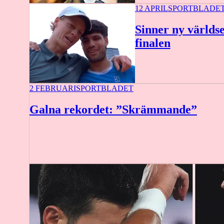
12 APRIL
SPORTBLADE
Sinner ny världse
finalen
2 FEBRUARI
SPORTBLADET
Galna rekordet: ”Skrämmande”