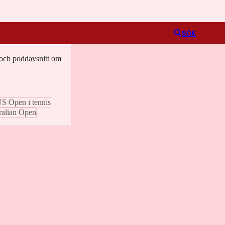
Logga in
SÖK
o och poddavsnitt om
S Open i tennis
ralian Open