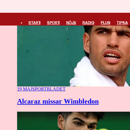
START
SPORT
NÖJE
RADIO
PLUS
TIPSA
19 MAJ
SPORTBLADET
Alcaraz missar Wimbledon