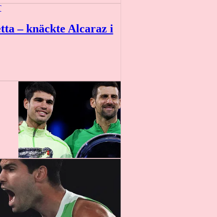
T
tta – knäckte Alcaraz i
10 min