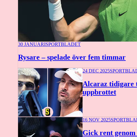
30 JANUARI
SPORTBLADET
Rysare – spelade över fem timmar
24 DEC 2025
SPORTBLA
Alcaraz tidigare 
uppbrottet
16 NOV 2025
SPORTBLA
Gick rent genom 