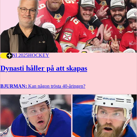
18 JUNI 2025
HOCKEY
Dynasti håller på att skapas
BJURMAN:
Kan någon trösta 40-åringen?