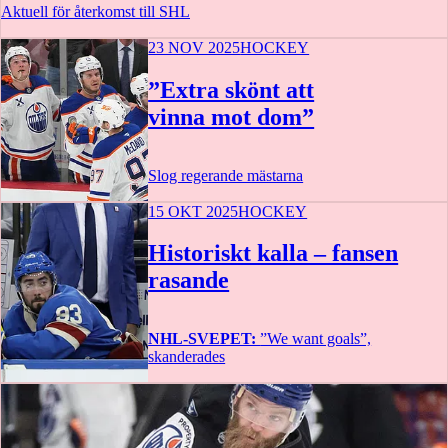
Aktuell för återkomst till SHL
23 NOV 2025
HOCKEY
”Extra skönt att
vinna mot dom”
Slog regerande mästarna
15 OKT 2025
HOCKEY
Historiskt kalla – fansen
rasande
NHL-SVEPET:
”We want goals”,
skanderades