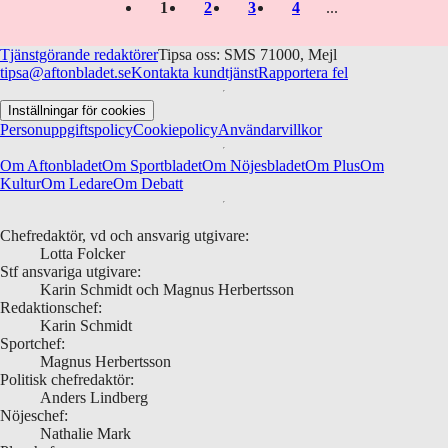
1
2
3
4
Tjänstgörande redaktörer
Tipsa oss: SMS 71000, Mejl
tipsa@aftonbladet.se
Kontakta kundtjänst
Rapportera fel
Inställningar för cookies
Personuppgiftspolicy
Cookiepolicy
Användarvillkor
Om Aftonbladet
Om Sportbladet
Om Nöjesbladet
Om Plus
Om
Kultur
Om Ledare
Om Debatt
Chefredaktör, vd och ansvarig utgivare:
Lotta Folcker
Stf ansvariga utgivare:
Karin Schmidt och Magnus Herbertsson
Redaktionschef:
Karin Schmidt
Sportchef:
Magnus Herbertsson
Politisk chefredaktör:
Anders Lindberg
Nöjeschef:
Nathalie Mark