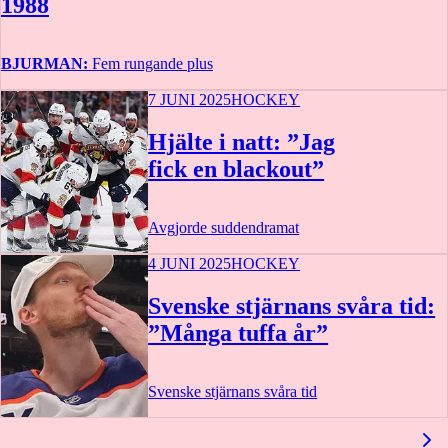
1988
BJURMAN:
Fem rungande plus
7 JUNI 2025
HOCKEY
Hjälte i natt: ”Jag
fick en blackout”
Avgjorde suddendramat
4 JUNI 2025
HOCKEY
Svenske stjärnans svåra tid:
”Många tuffa år”
Svenske stjärnans svåra tid