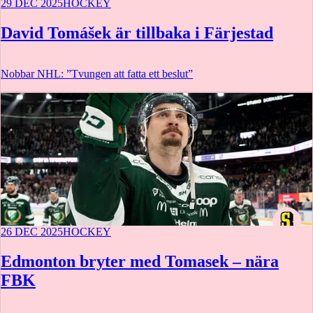
29 DEC 2025
HOCKEY
David Tomášek är tillbaka i Färjestad
Nobbar NHL: ”Tvungen att fatta ett beslut”
26 DEC 2025
HOCKEY
Edmonton bryter med Tomasek – nära
FBK