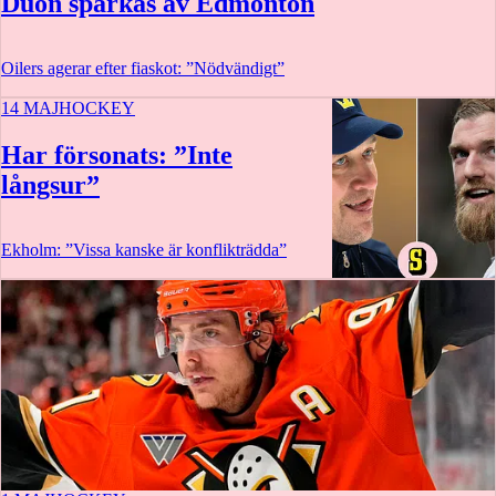
Duon sparkas av Edmonton
Oilers agerar efter fiaskot: ”Nödvändigt”
14 MAJ
HOCKEY
Har försonats: ”Inte
långsur”
Ekholm: ”Vissa kanske är konflikträdda”