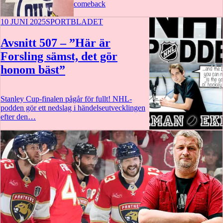
comeback
10 JUNI 2025
SPORTBLADET
2:29
Avsnitt 507 – ”Här är
Forsling sämst, det gör
honom bäst”
Stanley Cup-finalen pågår för fullt! NHL-
podden gör ett nedslag i händelseutvecklingen
efter den…
54 min