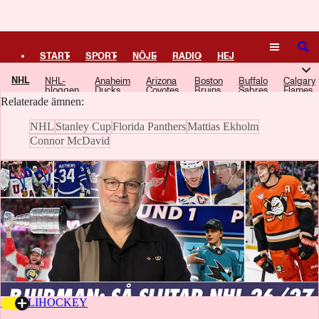
Logga in
Edmonton Oilers
SÖK
START
SPORT
NÖJE
RADIO
HEJ
Här samlar vi artiklar, video och poddavsnitt om Edmonton Oilers.
NHL
NHL-
Anaheim
Arizona
Boston
Buffalo
Calgary
PLUS
TIPSA
TV
KULTUR
LEDARE
bloggen
Ducks
Coyotes
Bruins
Sabres
Flames
Relaterade ämnen:
NHL
Stanley Cup
Florida Panthers
Mattias Ekholm
Connor McDavid
17 JULI
HOCKEY