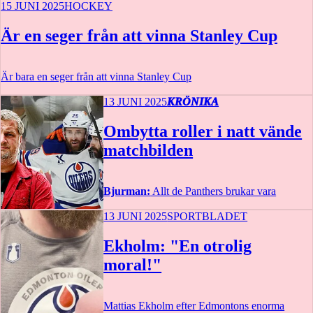
15 JUNI 2025
HOCKEY
Är en seger från att vinna Stanley Cup
Är bara en seger från att vinna Stanley Cup
13 JUNI 2025
KRÖNIKA
Ombytta roller i natt vände
matchbilden
Bjurman:
Allt de Panthers brukar vara
13 JUNI 2025
SPORTBLADET
Ekholm: "En otrolig
moral!"
Mattias Ekholm efter Edmontons enorma