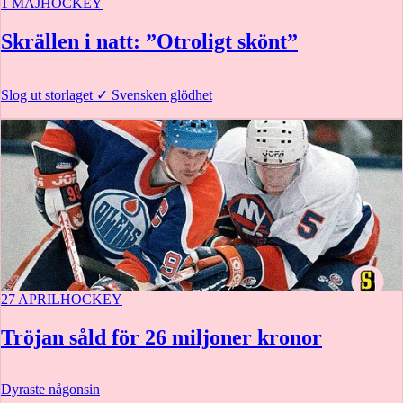
1 MAJ
HOCKEY
Skrällen i natt: ”Otroligt skönt”
Slog ut storlaget
✓
Svensken glödhet
27 APRIL
HOCKEY
Tröjan såld för 26 miljoner kronor
Dyraste någonsin