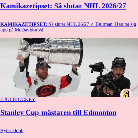
Kamikazetipset: Så slutar NHL 2026/27
KAMIKAZETIPSET:
Så slutar NHL 26/27
✓
Bjurman: Han tar sig
upp på McDavid-nivå
2 JULI
HOCKEY
Stanley Cup-mästaren till Edmonton
Byter klubb