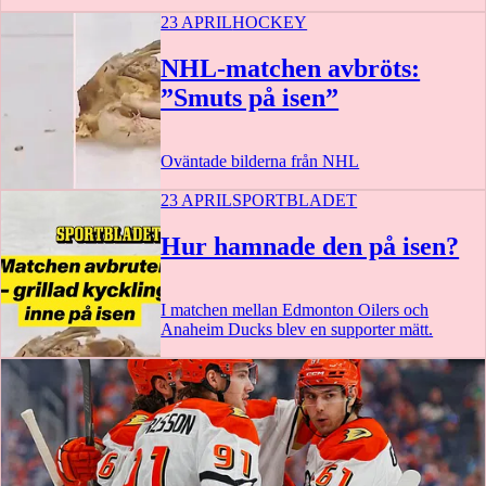
23 APRIL
HOCKEY
NHL-matchen avbröts:
”Smuts på isen”
Oväntade bilderna från NHL
23 APRIL
SPORTBLADET
Hur hamnade den på isen?
I matchen mellan Edmonton Oilers och
Anaheim Ducks blev en supporter mätt.
0:22