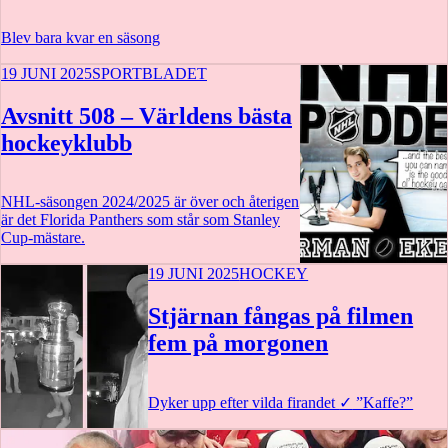
Blev bara kvar en säsong
19 JUNI 2025
SPORTBLADET
Avsnitt 508 – Världens bästa
hockeyklubb
NHL-säsongen 2024/2025 är över och återigen
är det Florida Panthers som står som Stanley
Cup-mästare.
19 JUNI 2025
HOCKEY
1 t 15 m
Stjärnan fångas på filmen
fem på morgonen
Dyker upp efter vilda firandet
✓
”Kaffe?”