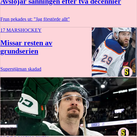
Avslöjar sanningen efter två decennier
Frun pekades ut: ”Jag förstörde allt”
17 MARS
HOCKEY
Missar resten av
grundserien
Superstjärnan skadad