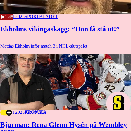
9 JUNI 2025
SPORTBLADET
1:48
Ekholms vikingaskägg: ”Hon få stå ut!”
Mattias Ekholm inför match 3 i NHL-slutspelet
7 JUNI 2025
KRÖNIKA
Bjurman: Rena Glenn Hysén på Wembley