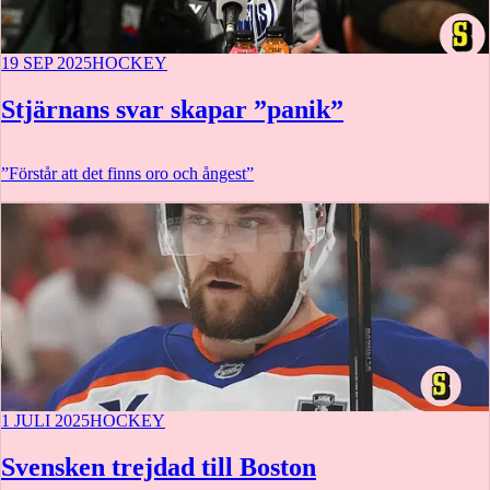
19 SEP 2025
HOCKEY
Stjärnans svar skapar ”panik”
”Förstår att det finns oro och ångest”
1 JULI 2025
HOCKEY
Svensken trejdad till Boston