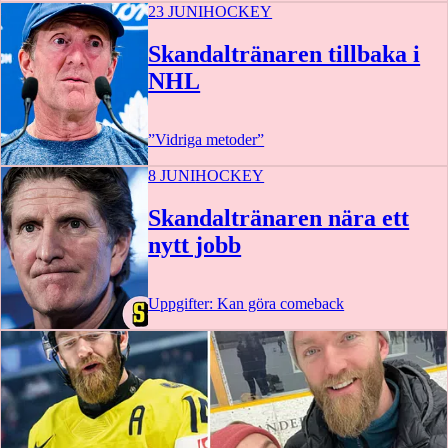
23 JUNI
HOCKEY
Skandaltränaren tillbaka i
NHL
”Vidriga metoder”
8 JUNI
HOCKEY
Skandaltränaren nära ett
nytt jobb
Uppgifter: Kan göra comeback