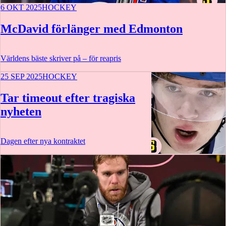
6 OKT 2025
HOCKEY
McDavid förlänger med Edmonton
Världens bäste skriver på – för reapris
25 SEP 2025
HOCKEY
Tar timeout efter tragiska
nyheten
Dagen efter nya kontraktet