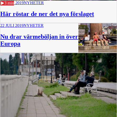
19 OKT 2019
NYHETER
3 min
Här röstar de ner det nya förslaget
22 JULI 2019
NYHETER
Nu drar värmeböljan in över
Europa
5 min