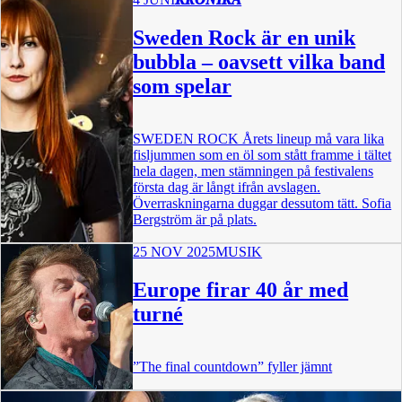
Sweden Rock är en unik
bubbla – oavsett vilka band
som spelar
SWEDEN ROCK Årets lineup må vara lika
fisljummen som en öl som stått framme i tältet
hela dagen, men stämningen på festivalens
första dag är långt ifrån avslagen.
Överraskningarna duggar dessutom tätt. Sofia
Bergström är på plats.
25 NOV 2025
MUSIK
Europe firar 40 år med
turné
”The final countdown” fyller jämnt