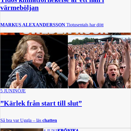
värmeböljan
MARKUS ALEXANDERSSON
Tiotusentals har dött
5 JUNI
NÖJE
”Kärlek från start till slut”
Så bra var Uggla – läs
chatten
4 JUNI
KRÖNIKA