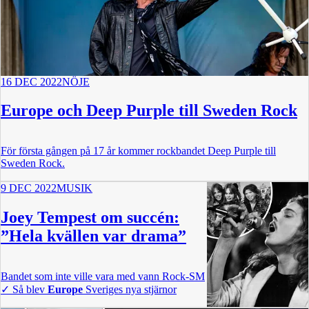
16 DEC 2022
NÖJE
Europe och Deep Purple till Sweden Rock
För första gången på 17 år kommer rockbandet Deep Purple till
Sweden Rock.
9 DEC 2022
MUSIK
Joey Tempest om succén:
”Hela kvällen var drama”
Bandet som inte ville vara med vann Rock-SM
✓
Så blev
Europe
Sveriges nya stjärnor