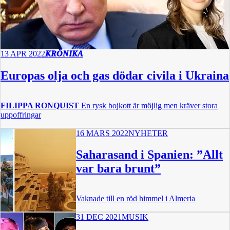
13 APR 2022
KRÖNIKA
Europas olja och gas dödar civila i Ukraina
FILIPPA RONQUIST
En rysk bojkott är möjlig men kräver stora
uppoffringar
16 MARS 2022
NYHETER
Saharasand i Spanien: ”Allt
var bara brunt”
Vaknade till en röd himmel i Almeria
31 DEC 2021
MUSIK