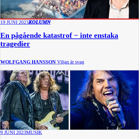
19 JUNI 2023
KOLUMN
En pågående katastrof − inte enstaka
tragedier
WOLFGANG HANSSON
Viljan är svag
9 JUNI 2023
MUSIK