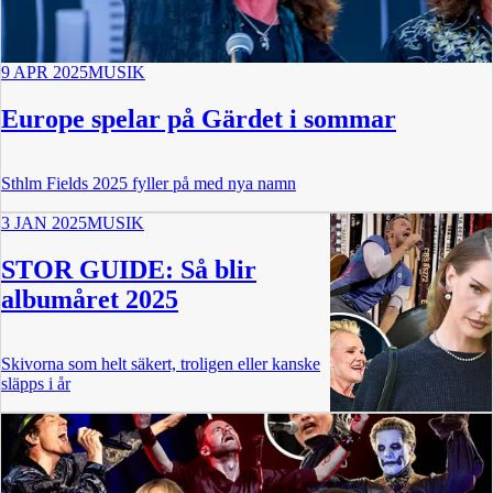
9 APR 2025
MUSIK
Europe spelar på Gärdet i sommar
Sthlm Fields 2025 fyller på med nya namn
3 JAN 2025
MUSIK
STOR GUIDE: Så blir
albumåret 2025
Skivorna som helt säkert, troligen eller kanske
släpps i år