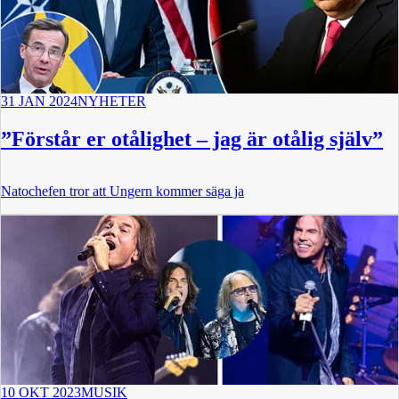
31 JAN 2024
NYHETER
”Förstår er otålighet – jag är otålig själv”
Natochefen tror att Ungern kommer säga ja
10 OKT 2023
MUSIK