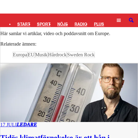
Logga in
Europe
SÖK
START
SPORT
NÖJE
RADIO
PLUS
Här samlar vi artiklar, video och poddavsnitt om Europe.
TIPSA
TV
KULTUR
LEDARE
Relaterade ämnen:
Europa
EU
Musik
Hårdrock
Sweden Rock
17 JULI
LEDARE
Tidös klimatförnekelse är ett hån i