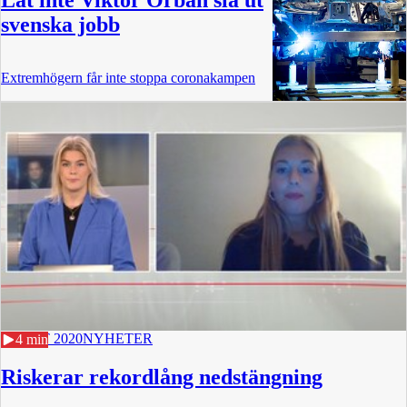
Låt inte Viktor Orbán slå ut
svenska jobb
Extremhögern får inte stoppa coronakampen
21 OKT 2020
NYHETER
4 min
Riskerar rekordlång nedstängning