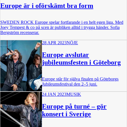
Europe är i oförskämt bra form
SWEDEN ROCK Europe spelar fortfarande i en helt egen liga. Med
Joey Tempest & co på scen är publiken alltid i trygga händer. Sofia
Bergström recenserar.
28 APR 2023
NÖJE
Europe avslutar
jubileumsfesten i Göteborg
Europe står för själva finalen på Göteborgs
Jubileumsfestival den 2–5 juni.
24 JAN 2023
MUSIK
Europe på turné – gör
konsert i Sverige