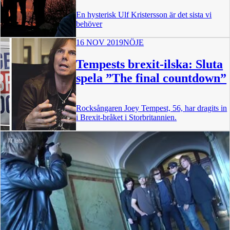
En hysterisk Ulf Kristersson är det sista vi
behöver
16 NOV 2019
NÖJE
Tempests brexit-ilska: Sluta
spela ”The final countdown”
Rocksångaren Joey Tempest, 56, har dragits in
i Brexit-bråket i Storbritannien.