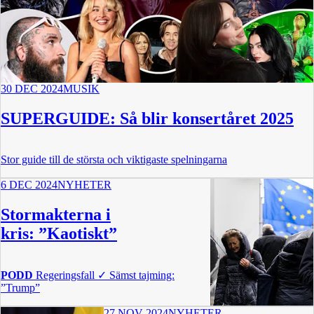
30 DEC 2024
MUSIK
SUPERGUIDE: Så blir konsertåret 2025
Stor guide till de största och viktigaste spelningarna
6 DEC 2024
NYHETER
Stormakterna i
kris: ”Kaotiskt”
PODD
Regeringsfall ✓ Sämst tajming:
”Trump”
27 NOV 2024
NYHETER
15 min