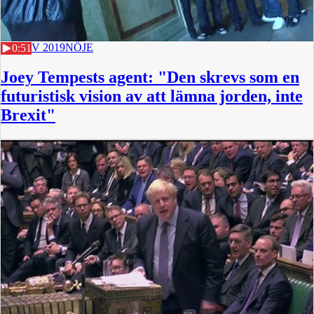
16 NOV 2019
NÖJE
0:51
Joey Tempests agent: "Den skrevs som en
futuristisk vision av att lämna jorden, inte
Brexit"