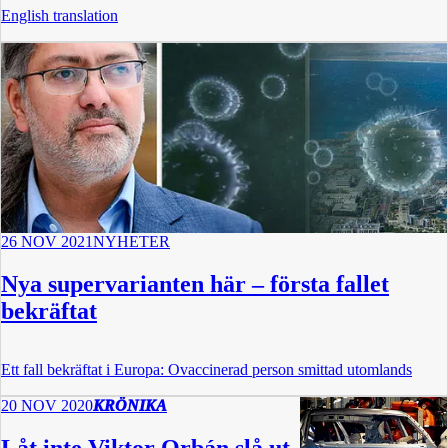
English translation
26 NOV 2021
NYHETER
Nya supervarianten här – första fallet
bekräftat
Ett fall bekräftat i Europa: Ovaccinerad person smittad utomlands
20 NOV 2020
KRÖNIKA