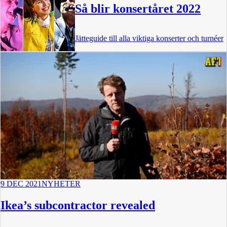
Så blir konsertåret 2022
Jätteguide till alla viktiga konserter och turnéer
9 DEC 2021
NYHETER
Ikea’s subcontractor revealed