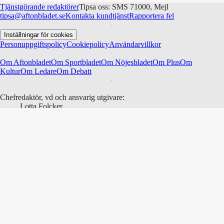
Tjänstgörande redaktörer
Tipsa oss: SMS 71000, Mejl
tipsa@aftonbladet.se
Kontakta kundtjänst
Rapportera fel
Inställningar för cookies
Personuppgiftspolicy
Cookiepolicy
Användarvillkor
Om Aftonbladet
Om Sportbladet
Om Nöjesbladet
Om Plus
Om
Kultur
Om Ledare
Om Debatt
Chefredaktör, vd och ansvarig utgivare:
Lotta Folcker
Stf ansvariga utgivare:
Karin Schmidt och Magnus Herbertsson
Redaktionschef:
Karin Schmidt
Sportchef:
Magnus Herbertsson
Politisk chefredaktör:
Anders Lindberg
Nöjeschef:
Nathalie Mark
Pluschef:
Helena Utter
Kulturchef: