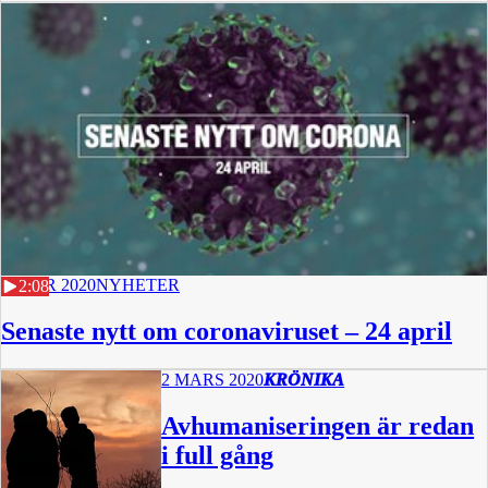
24 APR 2020
NYHETER
2:08
Senaste nytt om coronaviruset – 24 april
2 MARS 2020
KRÖNIKA
Avhumaniseringen är redan
i full gång