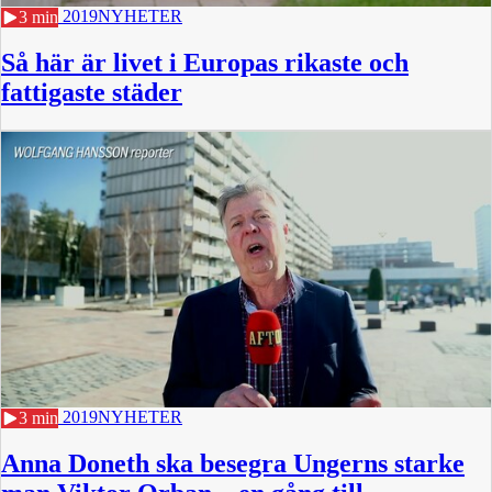
25 MAJ 2019
NYHETER
3 min
Så här är livet i Europas rikaste och
fattigaste städer
17 MAJ 2019
NYHETER
3 min
Anna Doneth ska besegra Ungerns starke