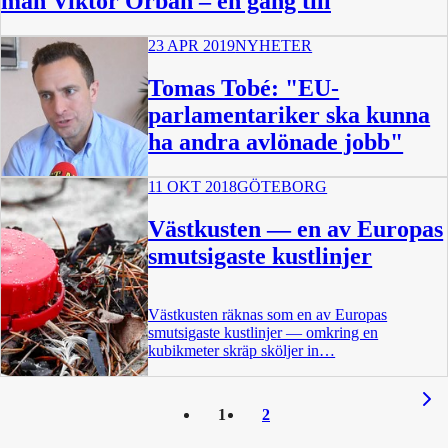
man Viktor Orban – en gång till
23 APR 2019
NYHETER
Tomas Tobé: "EU-
parlamentariker ska kunna
ha andra avlönade jobb"
11 OKT 2018
GÖTEBORG
1:07
Västkusten — en av Europas
smutsigaste kustlinjer
Västkusten räknas som en av Europas
smutsigaste kustlinjer — omkring en
kubikmeter skräp sköljer in…
1
2