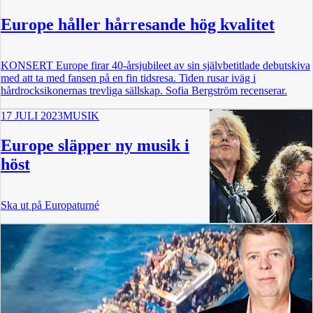
Europe håller hårresande hög kvalitet
KONSERT Europe firar 40-årsjubileet av sin självbetitlade debutskiva
med att ta med fansen på en fin tidsresa. Tiden rusar iväg i
hårdrocksikonernas trevliga sällskap. Sofia Bergström recenserar.
17 JULI 2023
MUSIK
Europe släpper ny musik i
höst
Ska ut på Europaturné