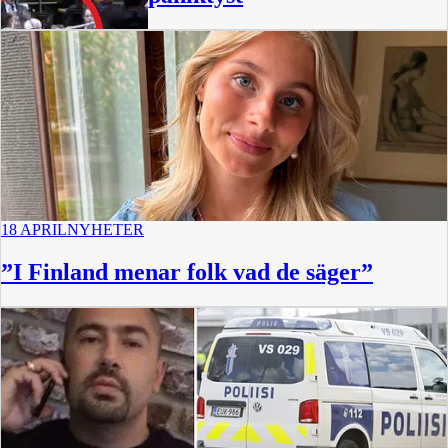
0:36
18 APRIL
NYHETER
”I Finland menar folk vad de säger”