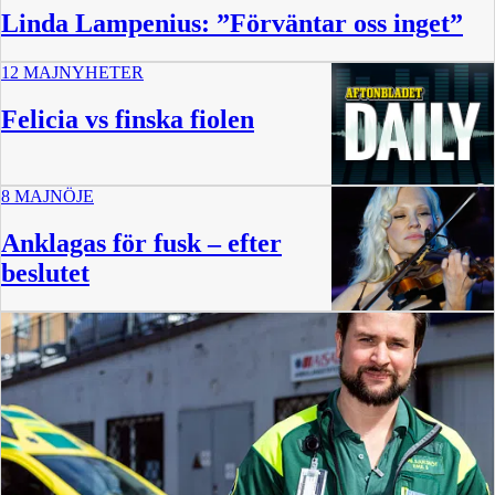
Linda Lampenius: ”Förväntar oss inget”
12 MAJ
NYHETER
Felicia vs finska fiolen
8 MAJ
NÖJE
15 min
Anklagas för fusk – efter
beslutet
60 min