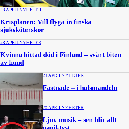
28 APRIL
NYHETER
Krisplanen: Vill flyga in finska
sjuksköterskor
28 APRIL
NYHETER
Kvinna hittad död i Finland – svårt biten
av hund
23 APRIL
NYHETER
Fastnade – i halsmandeln
20 APRIL
NYHETER
Ljuv musik – sen blir allt
paniktyst