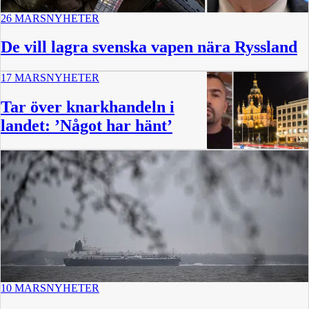
26 MARS
NYHETER
De vill lagra svenska vapen nära Ryssland
17 MARS
NYHETER
Tar över knarkhandeln i
landet: ’Något har hänt’
10 MARS
NYHETER