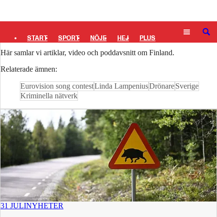
Logga in
Finland
SÖK
START
SPORT
NÖJE
HEJ
PLUS
Här samlar vi artiklar, video och poddavsnitt om Finland.
TIPSA
TV
KULTUR
LEDARE
Relaterade ämnen:
Eurovision song contest
Linda Lampenius
Drönare
Sverige
Kriminella nätverk
31 JULI
NYHETER