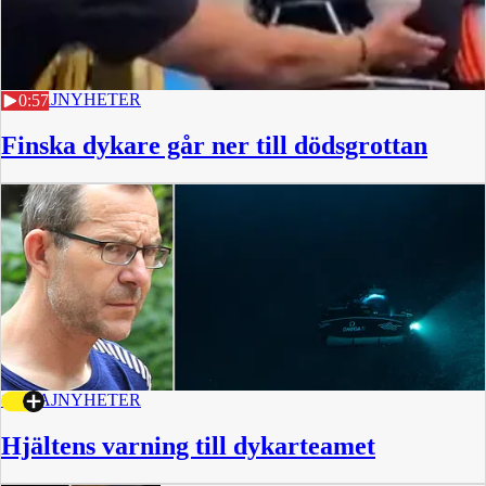
19 MAJ
NYHETER
0:57
Finska dykare går ner till dödsgrottan
18 MAJ
NYHETER
Hjältens varning till dykarteamet