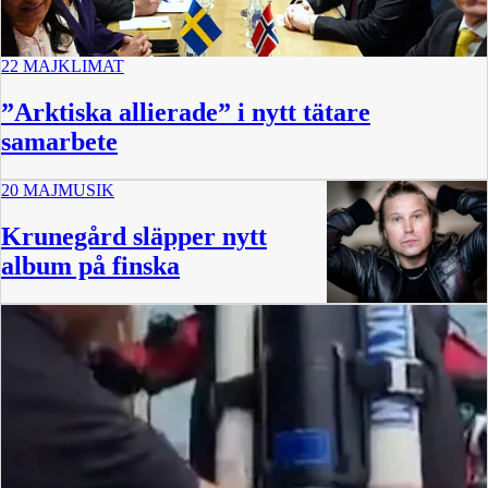
22 MAJ
KLIMAT
”Arktiska allierade” i nytt tätare
samarbete
20 MAJ
MUSIK
Krunegård släpper nytt
album på finska