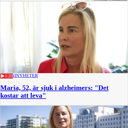
22 JUNI
NYHETER
1:20
Maria, 52, är sjuk i alzheimers: "Det
kostar att leva"