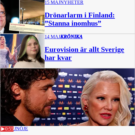
15 MAJ
NYHETER
Drönarlarm i Finland:
”Stanna inomhus”
14 MAJ
KRÖNIKA
Eurovision är allt Sverige
har kvar
12 MAJ
NÖJE
0:55