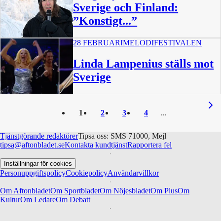
Sverige och Finland:
”Konstigt...”
28 FEBRUARI
MELODIFESTIVALEN
1:01
Linda Lampenius ställs mot
Sverige
1
2
3
4
Tjänstgörande redaktörer
Tipsa oss: SMS 71000, Mejl
tipsa@aftonbladet.se
Kontakta kundtjänst
Rapportera fel
Inställningar för cookies
Personuppgiftspolicy
Cookiepolicy
Användarvillkor
Om Aftonbladet
Om Sportbladet
Om Nöjesbladet
Om Plus
Om
Kultur
Om Ledare
Om Debatt