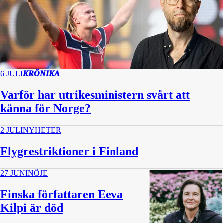
6 JULI
KRÖNIKA
Varför har utrikesministern svårt att
känna för Norge?
2 JULI
NYHETER
Flygrestriktioner i Finland
27 JUNI
NÖJE
Finska författaren Eeva
Kilpi är död