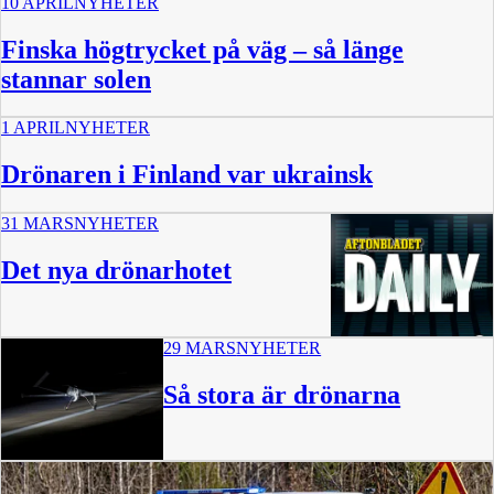
10 APRIL
NYHETER
Finska högtrycket på väg – så länge
stannar solen
1 APRIL
NYHETER
Drönaren i Finland var ukrainsk
31 MARS
NYHETER
Det nya drönarhotet
29 MARS
NYHETER
15 min
Så stora är drönarna