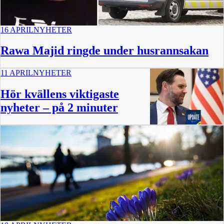
16 APRIL
NYHETER
Rawa Majid ringde under husrannsakan
11 APRIL
NYHETER
Hör kvällens viktigaste
nyheter – på 2 minuter
2:19