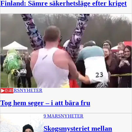
Finland: Sämre säkerhetsläge efter kriget
10 MARS
NYHETER
0:40
Tog hem seger – i att bära fru
9 MARS
NYHETER
Skogsmysteriet mellan