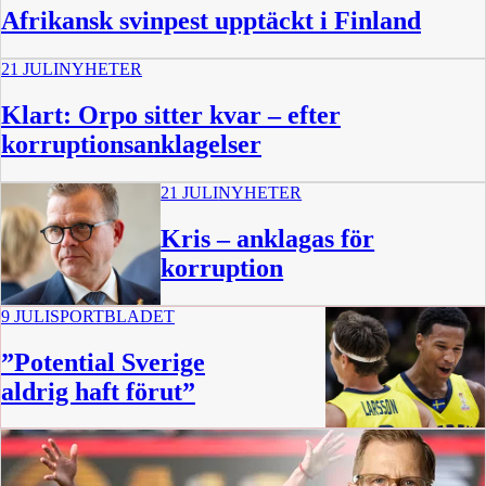
Afrikansk svinpest upptäckt i Finland
21 JULI
NYHETER
Klart: Orpo sitter kvar – efter
korruptionsanklagelser
21 JULI
NYHETER
Kris – anklagas för
korruption
9 JULI
SPORTBLADET
”Potential Sverige
aldrig haft förut”
12 min