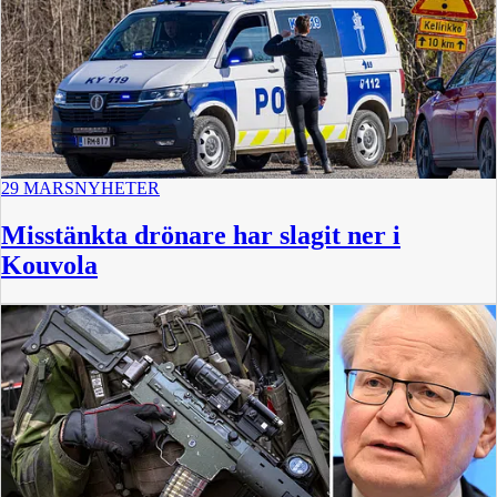
29 MARS
NYHETER
Misstänkta drönare har slagit ner i
Kouvola