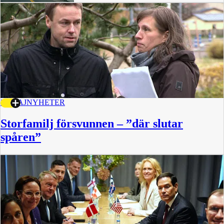
31 MAJ
NYHETER
Storfamilj försvunnen – ”där slutar
spåren”