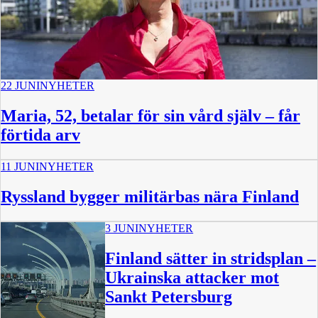
22 JUNI
NYHETER
Maria, 52, betalar för sin vård själv – får
förtida arv
11 JUNI
NYHETER
Ryssland bygger militärbas nära Finland
3 JUNI
NYHETER
Finland sätter in stridsplan –
Ukrainska attacker mot
Sankt Petersburg