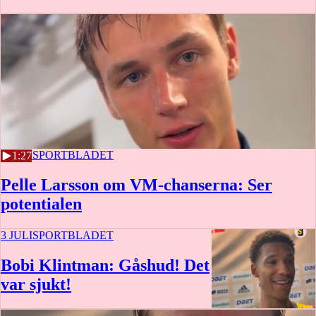
3 JULI
SPORTBLADET
1:27
Pelle Larsson om VM-chanserna: Ser
potentialen
3 JULI
SPORTBLADET
Bobi Klintman: Gåshud! Det
var sjukt!
3 min