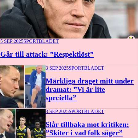
5 SEP 2025
SPORTBLADET
Går till attack: ”Respektlöst”
3 SEP 2025
SPORTBLADET
Märkliga draget mitt under
dramat: ”Vi är lite
speciella”
3 SEP 2025
SPORTBLADET
Slår tillbaka mot kritiken:
”Skiter i vad folk säger”