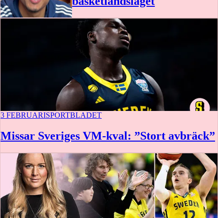
basketlandslaget
0:34
3 FEBRUARI
SPORTBLADET
Missar Sveriges VM-kval: ”Stort avbräck”