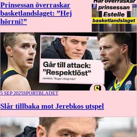
Prinsessan överraskar
basketlandslaget: ”Hej
hörrni!”
0:52
5 SEP 2025
SPORTBLADET
Slår tillbaka mot Jerebkos utspel