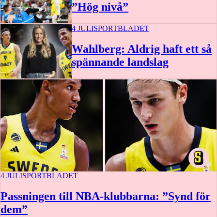
”Hög nivå”
4 JULI
SPORTBLADET
Wahlberg: Aldrig haft ett så
spännande landslag
4 JULI
SPORTBLADET
Passningen till NBA-klubbarna: ”Synd för
dem”