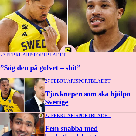
27 FEBRUARI
SPORTBLADET
”Såg den på golvet – shit”
27 FEBRUARI
SPORTBLADET
Tjuvknepen som ska hjälpa
Sverige
27 FEBRUARI
SPORTBLADET
Fem snabba med