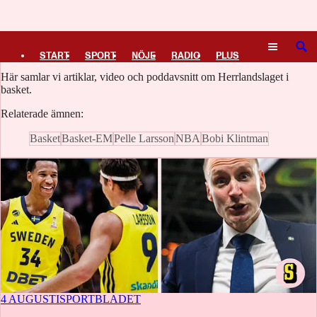
Logga in
Herrlandslaget i basket
SÖK
START
SPORT
NÖJE
RADIO
PLUS
Här samlar vi artiklar, video och poddavsnitt om Herrlandslaget i
TIPSA
TV
KULTUR
LEDARE
basket.
Relaterade ämnen:
Basket
Basket-EM
Pelle Larsson
NBA
Bobi Klintman
4 AUGUSTI
SPORTBLADET