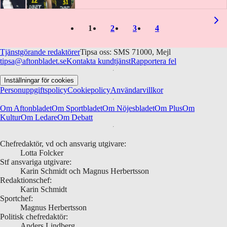
1
2
3
4
Tjänstgörande redaktörer
Tipsa oss: SMS 71000, Mejl
tipsa@aftonbladet.se
Kontakta kundtjänst
Rapportera fel
Inställningar för cookies
Personuppgiftspolicy
Cookiepolicy
Användarvillkor
Om Aftonbladet
Om Sportbladet
Om Nöjesbladet
Om Plus
Om
Kultur
Om Ledare
Om Debatt
Chefredaktör, vd och ansvarig utgivare:
Lotta Folcker
Stf ansvariga utgivare:
Karin Schmidt och Magnus Herbertsson
Redaktionschef:
Karin Schmidt
Sportchef:
Magnus Herbertsson
Politisk chefredaktör:
Anders Lindberg