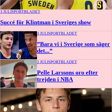
3 JULI
SPORTBLADET
Succé för Klintman i Sveriges show
3 JULI
SPORTBLADET
”Bara vi i Sverige som säger
det...”
2 JULI
SPORTBLADET
Pelle Larssons oro efter
trejden i NBA
0:34