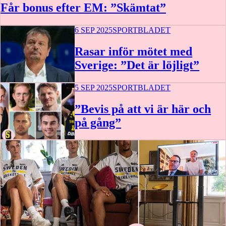
Får bonus efter EM: ”Skämtat”
6 SEP 2025
SPORTBLADET
Rasar inför mötet med
Sverige: ”Det är löjligt”
5 SEP 2025
SPORTBLADET
”Bevis på att vi är här och
på gång”