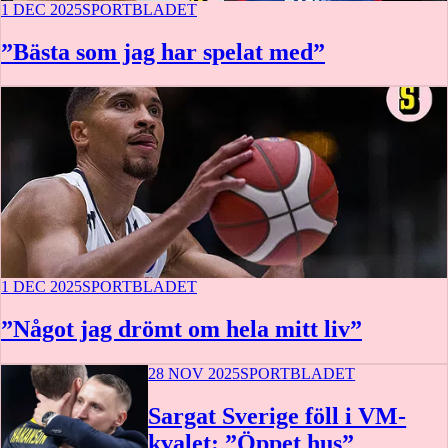
1 DEC 2025
SPORTBLADET
”Bästa som jag har spelat med”
1 DEC 2025
SPORTBLADET
”Något jag drömt om hela mitt liv”
28 NOV 2025
SPORTBLADET
Sargat Sverige föll i VM-
kvalet: ”Öppet hus”