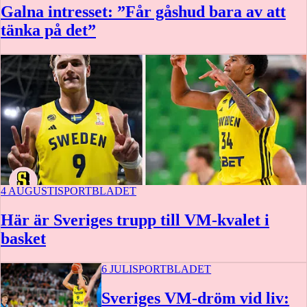
Galna intresset: ”Får gåshud bara av att
tänka på det”
4 AUGUSTI
SPORTBLADET
Här är Sveriges trupp till VM-kvalet i
basket
6 JULI
SPORTBLADET
Sveriges VM-dröm vid liv: