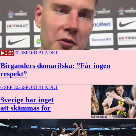
6 SEP 2025
SPORTBLADET
2:55
Birganders domarilska: ”Får ingen
respekt”
6 SEP 2025
SPORTBLADET
Sverige har inget
att skämmas för