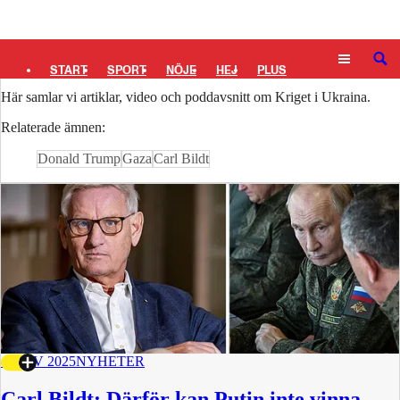
Logga in
Kriget i Ukraina
SÖK
START
SPORT
NÖJE
HEJ
PLUS
Här samlar vi artiklar, video och poddavsnitt om Kriget i Ukraina.
TIPSA
TV
KULTUR
LEDARE
Relaterade ämnen:
Donald Trump
Gaza
Carl Bildt
4 NOV 2025
NYHETER
Carl Bildt: Därför kan Putin inte vinna