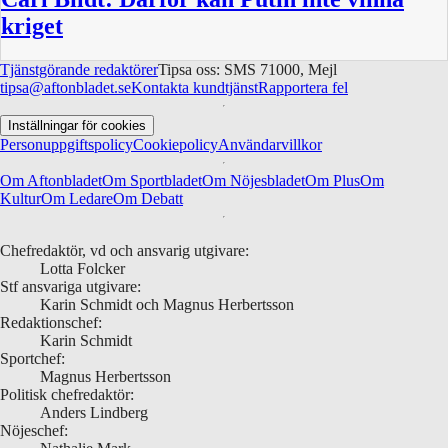
kriget
Tjänstgörande redaktörer
Tipsa oss: SMS 71000, Mejl
tipsa@aftonbladet.se
Kontakta kundtjänst
Rapportera fel
Inställningar för cookies
Personuppgiftspolicy
Cookiepolicy
Användarvillkor
Om Aftonbladet
Om Sportbladet
Om Nöjesbladet
Om Plus
Om
Kultur
Om Ledare
Om Debatt
Chefredaktör, vd och ansvarig utgivare:
Lotta Folcker
Stf ansvariga utgivare:
Karin Schmidt och Magnus Herbertsson
Redaktionschef:
Karin Schmidt
Sportchef:
Magnus Herbertsson
Politisk chefredaktör:
Anders Lindberg
Nöjeschef: