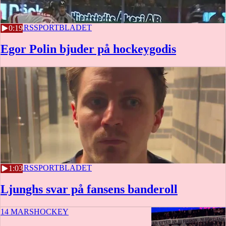
14 MARS
SPORTBLADET
0:19
Egor Polin bjuder på hockeygodis
14 MARS
SPORTBLADET
1:03
Ljunghs svar på fansens banderoll
14 MARS
HOCKEY