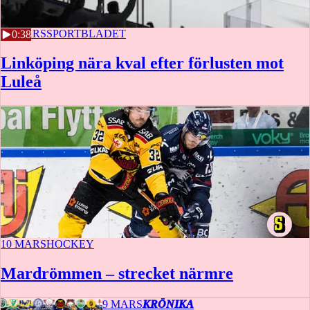
10 MARS
SPORTBLADET
0:38
Linköping nära kval efter förlusten mot
Luleå
10 MARS
HOCKEY
Mardrömmen – strecket närmre
9 MARS
KRÖNIKA