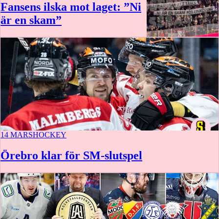
Fansens ilska mot laget: ”Ni
är en skam”
14 MARS
HOCKEY
Örebro klar för SM-slutspel