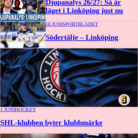
Djupanalys 26/27: Så är
läget i Linköping just nu
18 JUNI
SPORTBLADET
Södertälje – Linköping
27 augusti
1 JUNI
HOCKEY
SHL-klubben byter klubbmärke