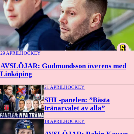
29 APRIL
HOCKEY
AVSLÖJAR: Gudmundsson överens med
Linköping
21 APRIL
HOCKEY
SHL-panelen: ”Bästa
tränarvalet av alla”
18 APRIL
HOCKEY
AVSLÖJAR: Robin Kovacs