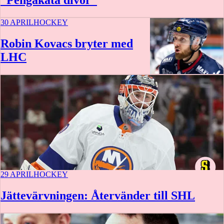
”Pengakåta divor”
30 APRIL
HOCKEY
Robin Kovacs bryter med
LHC
29 APRIL
HOCKEY
Jättevärvningen: Återvänder till SHL