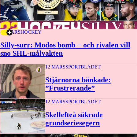
13 MARS
HOCKEY
Silly-surr: Modos bomb − och rivalen vill
sno SHL-målvakten
12 MARS
SPORTBLADET
Stjärnorna bänkade:
”Frustrerande”
12 MARS
SPORTBLADET
2:54
Skellefteå säkrade
grundseriesegern
1:31