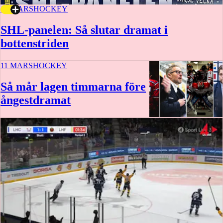
12 MARS
HOCKEY
SHL-panelen: Så slutar dramat i
bottenstriden
11 MARS
HOCKEY
Så mår lagen timmarna före
ångestdramat