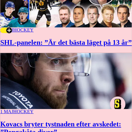
6 MAJ
HOCKEY
SHL-panelen: ”Är det bästa läget på 13 år”
1 MAJ
HOCKEY
Kovacs bryter tystnaden efter avskedet: