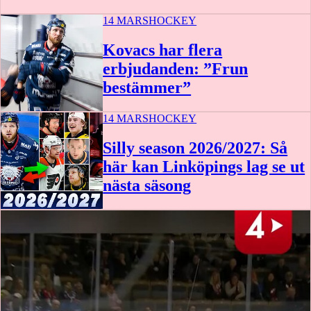
14 MARS
HOCKEY
Kovacs har flera
erbjudanden: ”Frun
bestämmer”
14 MARS
HOCKEY
Silly season 2026/2027: Så
här kan Linköpings lag se ut
nästa säsong