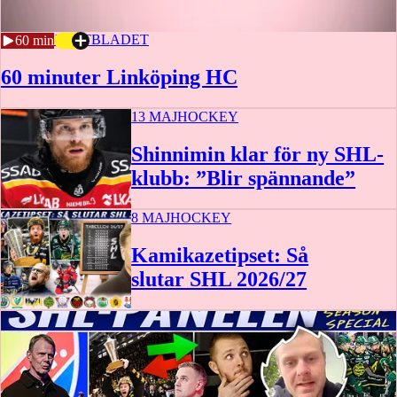
21 MAJ
SPORTBLADET
60 min
60 minuter Linköping HC
13 MAJ
HOCKEY
Shinnimin klar för ny SHL-
klubb: ”Blir spännande”
8 MAJ
HOCKEY
Kamikazetipset: Så
slutar SHL 2026/27