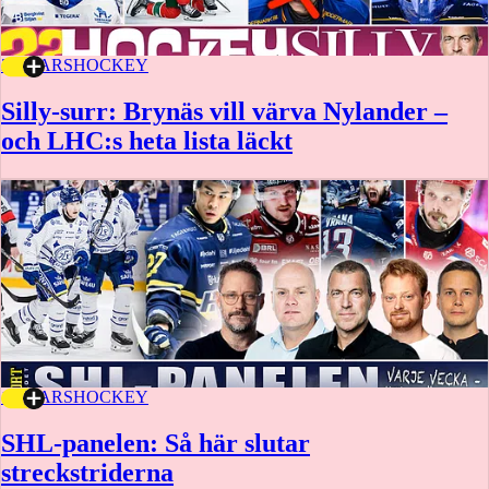
27 MARS
HOCKEY
Silly-surr: Brynäs vill värva Nylander –
och LHC:s heta lista läckt
17 MARS
HOCKEY
SHL-panelen: Så här slutar
streckstriderna