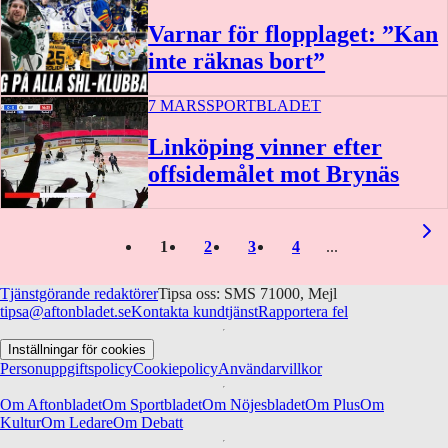
Varnar för flopplaget: ”Kan
inte räknas bort”
7 MARS
SPORTBLADET
Linköping vinner efter
offsidemålet mot Brynäs
1:35
1
2
3
4
Tjänstgörande redaktörer
Tipsa oss: SMS 71000, Mejl
tipsa@aftonbladet.se
Kontakta kundtjänst
Rapportera fel
Inställningar för cookies
Personuppgiftspolicy
Cookiepolicy
Användarvillkor
Om Aftonbladet
Om Sportbladet
Om Nöjesbladet
Om Plus
Om
Kultur
Om Ledare
Om Debatt