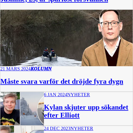
21 MARS 2024
KOLUMN
Måste svara varför det dröjde fyra dygn
6 JAN 2024
NYHETER
Kylan skjuter upp sökandet
efter Elliott
24 DEC 2023
NYHETER