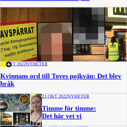
23 OKT 2022
NYHETER
Kvinnans ord till Toves pojkvän: Det blev
bråk
21 OKT 2022
NYHETER
Timme för timme:
Det här vet vi