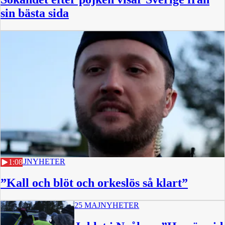
sin bästa sida
25 MAJ
NYHETER
1:08
”Kall och blöt och orkeslös så klart”
25 MAJ
NYHETER