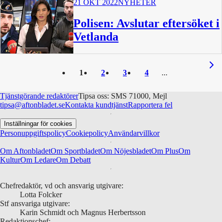
21 OKT 2022
NYHETER
Polisen: Avslutar eftersöket i
Vetlanda
8 min
1
2
3
4
Tjänstgörande redaktörer
Tipsa oss: SMS 71000, Mejl
tipsa@aftonbladet.se
Kontakta kundtjänst
Rapportera fel
Inställningar för cookies
Personuppgiftspolicy
Cookiepolicy
Användarvillkor
Om Aftonbladet
Om Sportbladet
Om Nöjesbladet
Om Plus
Om
Kultur
Om Ledare
Om Debatt
Chefredaktör, vd och ansvarig utgivare:
Lotta Folcker
Stf ansvariga utgivare:
Karin Schmidt och Magnus Herbertsson
Redaktionschef: