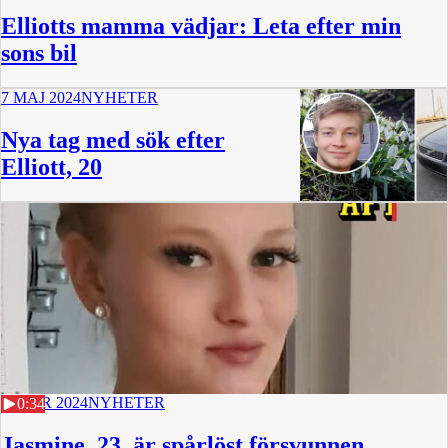
Elliotts mamma vädjar: Leta efter min
sons bil
7 MAJ 2024
NYHETER
Nya tag med sök efter
Elliott, 20
22 APR 2024
NYHETER
0:34
Jasmine, 23, är spårlöst försvunnen