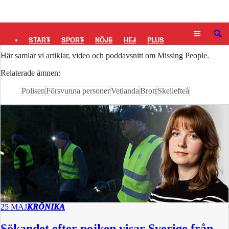
Logga in
Missing People
SÖK
START
SPORT
NÖJE
HEJ
PLUS
Här samlar vi artiklar, video och poddavsnitt om Missing People.
TIPSA
TV
KULTUR
LEDARE
Relaterade ämnen:
Polisen
Försvunna personer
Vetlanda
Brott
Skellefteå
25 MAJ
KRÖNIKA
Sökandet efter pojken visar Sverige från