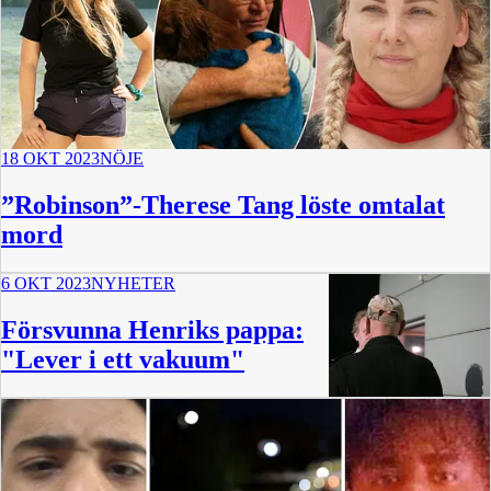
18 OKT 2023
NÖJE
”Robinson”-Therese Tang löste omtalat
mord
6 OKT 2023
NYHETER
Försvunna Henriks pappa:
"Lever i ett vakuum"
1:53