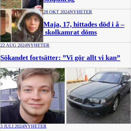
28 OKT 2024
NYHETER
0:56
Maja, 17, hittades död i å –
skolkamrat döms
22 AUG 2024
NYHETER
Sökandet fortsätter: ”Vi gör allt vi kan”
3 JULI 2024
NYHETER