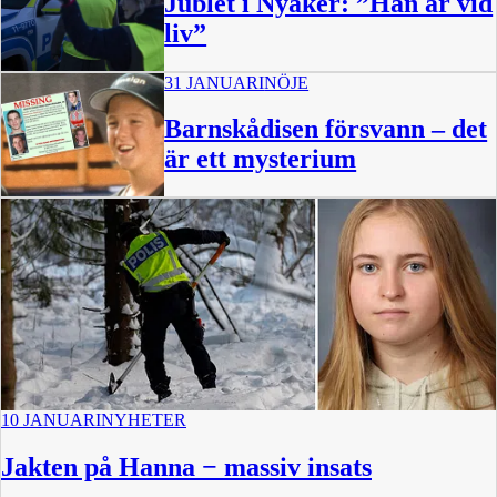
Jublet i Nyåker: ”Han är vid
liv”
31 JANUARI
NÖJE
Barnskådisen försvann – det
är ett mysterium
10 JANUARI
NYHETER
Jakten på Hanna − massiv insats