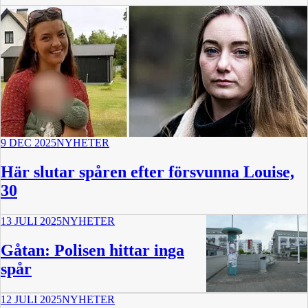
9 DEC 2025
NYHETER
Här slutar spåren efter försvunna Louise,
30
13 JULI 2025
NYHETER
Gåtan: Polisen hittar inga
spår
12 JULI 2025
NYHETER