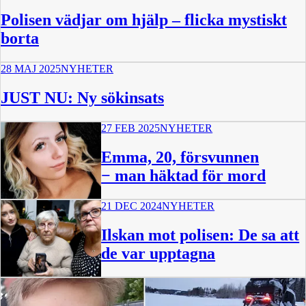
Polisen vädjar om hjälp – flicka mystiskt
borta
28 MAJ 2025
NYHETER
JUST NU: Ny sökinsats
27 FEB 2025
NYHETER
Emma, 20, försvunnen
− man häktad för mord
21 DEC 2024
NYHETER
Ilskan mot polisen: De sa att
de var upptagna