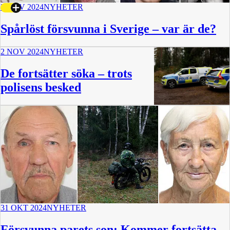
3 NOV 2024
NYHETER
Spårlöst försvunna i Sverige – var är de?
2 NOV 2024
NYHETER
De fortsätter söka – trots
polisens besked
31 OKT 2024
NYHETER
Försvunna parets son: Kommer fortsätta