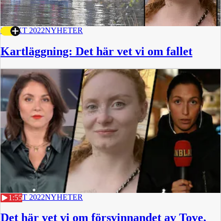
28 OKT 2022
NYHETER
Kartläggning: Det här vet vi om fallet
27 OKT 2022
NYHETER
1:55
Det här vet vi om försvinnandet av Tove,