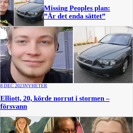
Missing Peoples plan:
”Är det enda sättet”
8 DEC 2023
NYHETER
Elliott, 20, körde norrut i stormen –
försvann