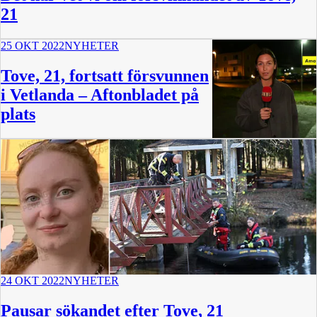
21
25 OKT 2022
NYHETER
Tove, 21, fortsatt försvunnen
i Vetlanda – Aftonbladet på
plats
0:44
24 OKT 2022
NYHETER
Pausar sökandet efter Tove, 21