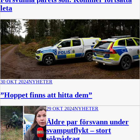
leta
30 OKT 2024
NYHETER
”Hoppet finns att hitta dem”
29 OKT 2024
NYHETER
Äldre par försvann under
svamputflykt – stort
sökpådrag