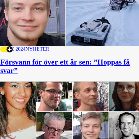
1 DEC 2024
NYHETER
Försvann för över ett år sen: ”Hoppas få
svar”