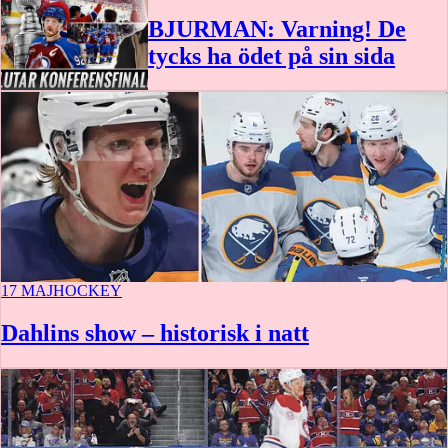
BJURMAN: Varning! De
tycks ha ödet på sin sida
17 MAJ
HOCKEY
Dahlins show – historisk i natt