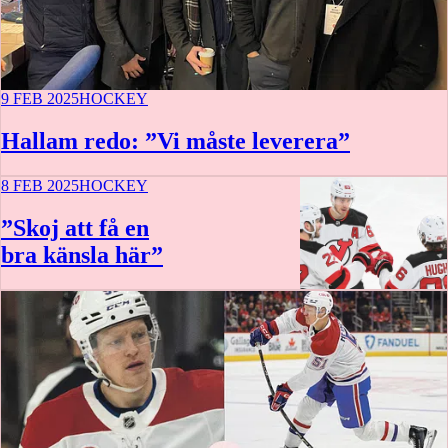
9 FEB 2025
HOCKEY
Hallam redo: ”Vi måste leverera”
8 FEB 2025
HOCKEY
”Skoj att få en
bra känsla här”