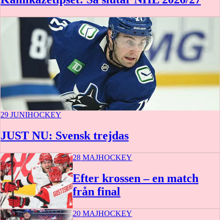
Vegas Golden Knights
Washington Capitals
Winnipeg Jets
29 JUNI
HOCKEY
JUST NU: Svensk trejdas
28 MAJ
HOCKEY
Efter krossen – en match
från final
20 MAJ
HOCKEY