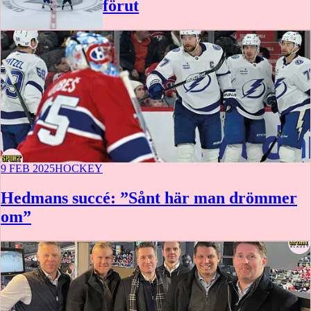
förut
0:48
9 FEB 2025
HOCKEY
Hedmans succé: ”Sånt här man drömmer
om”