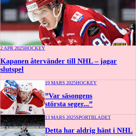
2 APR 2025
HOCKEY
Kapanen återvänder till NHL – jagar
slutspel
19 MARS 2025
HOCKEY
”Var säsongens
största seger...”
13 MARS 2025
SPORTBLADET
Detta har aldrig hänt i NHL