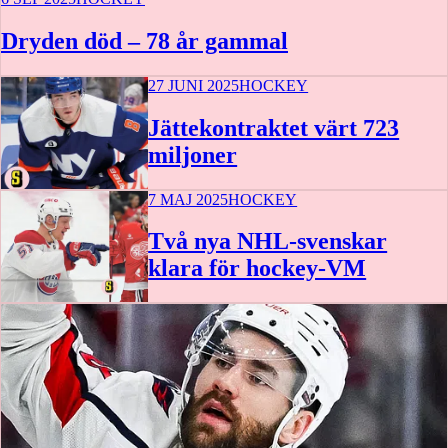
Dryden död – 78 år gammal
27 JUNI 2025
HOCKEY
Jättekontraktet värt 723
miljoner
7 MAJ 2025
HOCKEY
Två nya NHL-svenskar
klara för hockey-VM