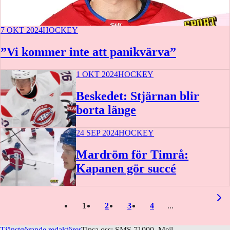
7 OKT 2024
HOCKEY
”Vi kommer inte att panikvärva”
1 OKT 2024
HOCKEY
Beskedet: Stjärnan blir
borta länge
24 SEP 2024
HOCKEY
Mardröm för Timrå:
Kapanen gör succé
1
2
3
4
Tjänstgörande redaktörer
Tipsa oss: SMS 71000, Mejl