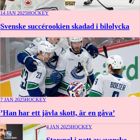
14 JAN 2025
HOCKEY
Svenske succérookien skadad i bilolycka
7 JAN 2025
HOCKEY
’Han har ett jävla skott, är en gåva’
4 JAN 2025
HOCKEY