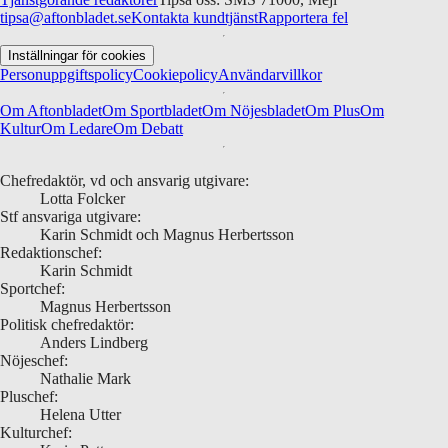
tipsa@aftonbladet.se
Kontakta kundtjänst
Rapportera fel
Inställningar för cookies
Personuppgiftspolicy
Cookiepolicy
Användarvillkor
Om Aftonbladet
Om Sportbladet
Om Nöjesbladet
Om Plus
Om
Kultur
Om Ledare
Om Debatt
Chefredaktör, vd och ansvarig utgivare:
Lotta Folcker
Stf ansvariga utgivare:
Karin Schmidt och Magnus Herbertsson
Redaktionschef:
Karin Schmidt
Sportchef:
Magnus Herbertsson
Politisk chefredaktör:
Anders Lindberg
Nöjeschef:
Nathalie Mark
Pluschef:
Helena Utter
Kulturchef: