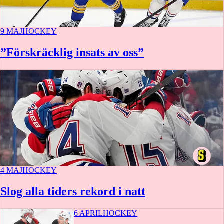
9 MAJ
HOCKEY
”Förskräcklig insats av oss”
4 MAJ
HOCKEY
Slog alla tiders rekord i natt
6 APRIL
HOCKEY