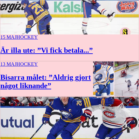
15 MAJ
HOCKEY
Är illa ute: ”Vi fick betala...”
13 MAJ
HOCKEY
Bisarra målet: ”Aldrig gjort
något liknande”