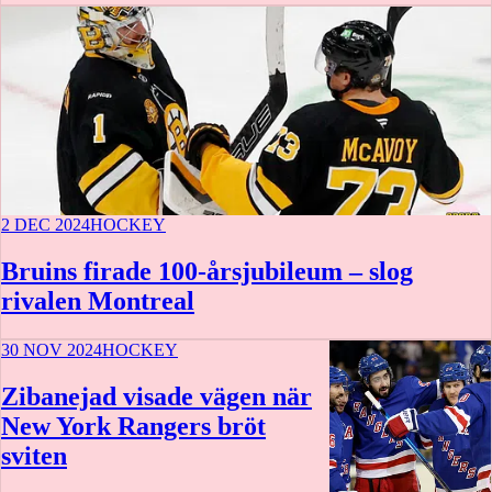
2 DEC 2024
HOCKEY
Bruins firade 100-årsjubileum – slog
rivalen Montreal
30 NOV 2024
HOCKEY
Zibanejad visade vägen när
New York Rangers bröt
sviten