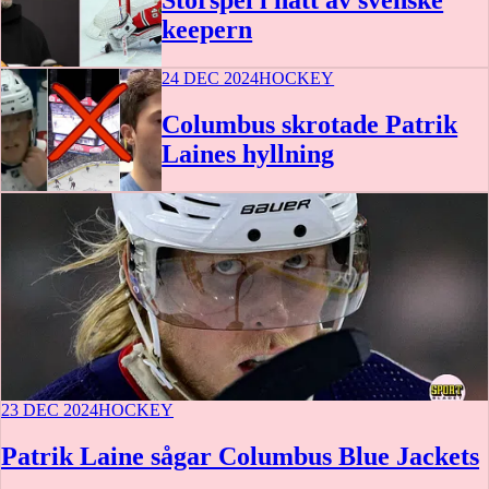
Storspel i natt av svenske
keepern
24 DEC 2024
HOCKEY
Columbus skrotade Patrik
Laines hyllning
23 DEC 2024
HOCKEY
Patrik Laine sågar Columbus Blue Jackets