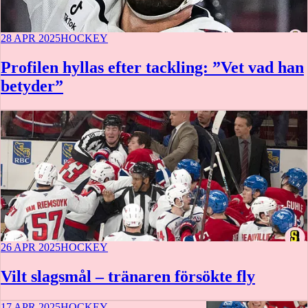
28 APR 2025
HOCKEY
Profilen hyllas efter tackling: ”Vet vad han
betyder”
26 APR 2025
HOCKEY
Vilt slagsmål – tränaren försökte fly
17 APR 2025
HOCKEY