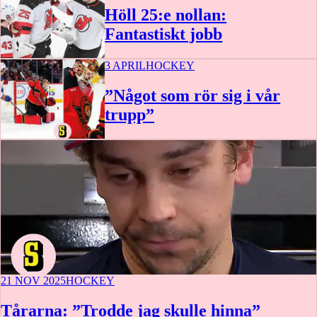
Höll 25:e nollan:
Fantastiskt jobb
3 APRIL
HOCKEY
”Något som rör sig i vår
trupp”
21 NOV 2025
HOCKEY
Tårarna: ”Trodde jag skulle hinna”