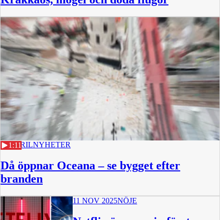
18 APRIL
NYHETER
1:11
Då öppnar Oceana – se bygget efter
branden
11 NOV 2025
NÖJE