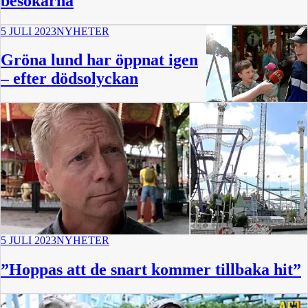
besökarna
5 JULI 2023
NYHETER
Gröna lund har öppnat igen
– efter dödsolyckan
6 min
5 JULI 2023
NYHETER
”Hoppas att de snart kommer tillbaka hit”