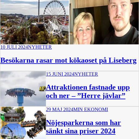
10 JULI 2024
NYHETER
Besökarna rasar mot kökaoset på Liseberg
15 JUNI 2024
NYHETER
Attraktionen fastnade upp
och ner – ”Herre jävlar”
29 MAJ 2024
MIN EKONOMI
0:42
Nöjesparkerna som har
sänkt sina priser 2024