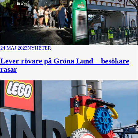
24 MAJ 2023
NYHETER
Lever rövare på Gröna Lund − besökare
rasar