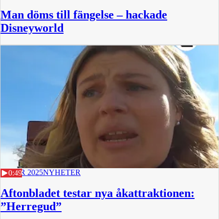
Man döms till fängelse – hackade
Disneyworld
25 APR 2025
NYHETER
0:49
Aftonbladet testar nya åkattraktionen:
”Herregud”