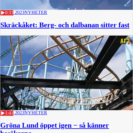
5 JULI 2023
NYHETER
0:33
Skräckåket: Berg- och dalbanan sitter fast
5 JULI 2023
NYHETER
1:41
Gröna Lund öppet igen − så känner