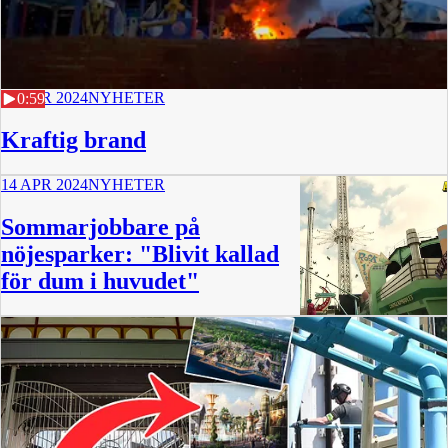
28 APR 2024
NYHETER
0:59
Kraftig brand
14 APR 2024
NYHETER
Sommarjobbare på
nöjesparker: "Blivit kallad
för dum i huvudet"
1:43