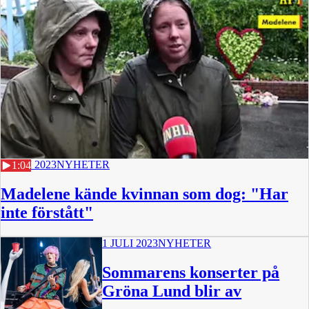
3 JULI 2023
NYHETER
1:04
Madelene kände kvinnan som dog: "Har
inte förstått"
1 JULI 2023
NYHETER
Sommarens konserter på
Gröna Lund blir av