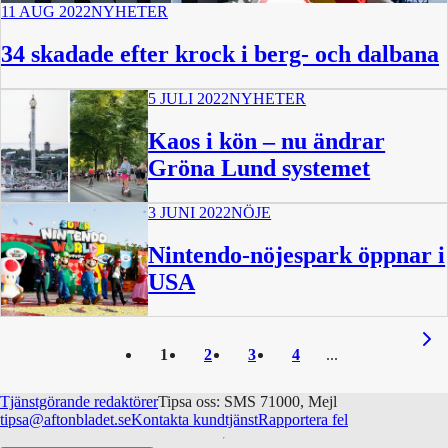
11 AUG 2022
NYHETER
34 skadade efter krock i berg- och dalbana
5 JULI 2022
NYHETER
Kaos i kön – nu ändrar
Gröna Lund systemet
3 JUNI 2022
NÖJE
Nintendo-nöjespark öppnar i
USA
1
2
3
4
Tjänstgörande redaktörer
Tipsa oss: SMS 71000, Mejl
tipsa@aftonbladet.se
Kontakta kundtjänst
Rapportera fel