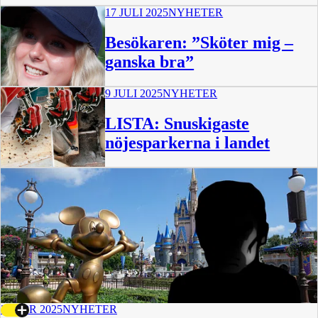
17 JULI 2025
NYHETER
Besökaren: ”Sköter mig –
ganska bra”
9 JULI 2025
NYHETER
0:57
LISTA: Snuskigaste
nöjesparkerna i landet
30 APR 2025
NYHETER