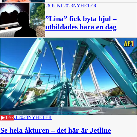
26 JUNI 2023
NYHETER
”Lina” fick byta hjul –
utbildades bara en dag
26 JUNI 2023
NYHETER
1:53
Se hela åkturen – det här är Jetline