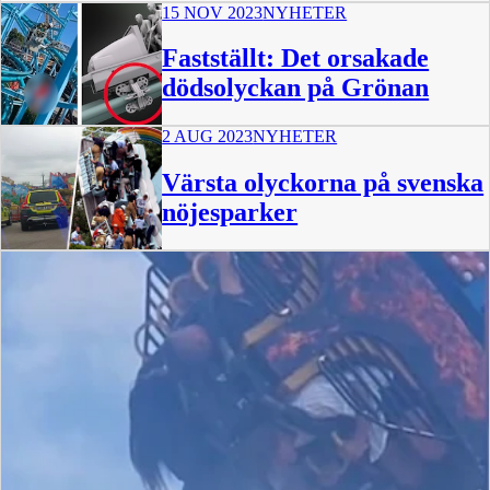
15 NOV 2023
NYHETER
Fastställt: Det orsakade
dödsolyckan på Grönan
2 AUG 2023
NYHETER
0:54
Värsta olyckorna på svenska
nöjesparker