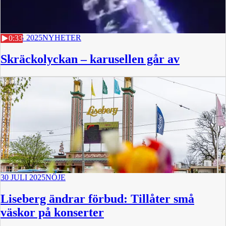
1 AUG 2025
NYHETER
0:33
Skräckolyckan – karusellen går av
30 JULI 2025
NÖJE
Liseberg ändrar förbud: Tillåter små
väskor på konserter