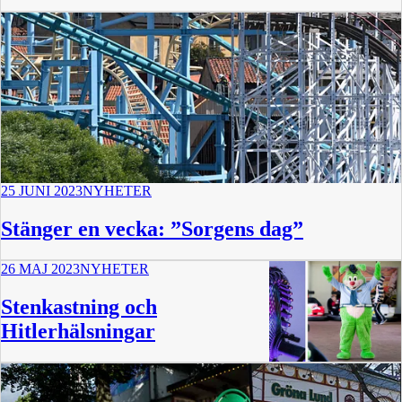
25 JUNI 2023
NYHETER
Stänger en vecka: ”Sorgens dag”
26 MAJ 2023
NYHETER
Stenkastning och
Hitlerhälsningar