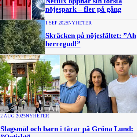
Netflix öppnar sin första
nöjespark – fler på gång
1 SEP 2025
NYHETER
Skräcken på nöjesfältet: ”Åh
herregud!”
0:47
2 AUG 2025
NYHETER
Slagsmål och barn i tårar på Gröna Lund:
”Oetiskt”