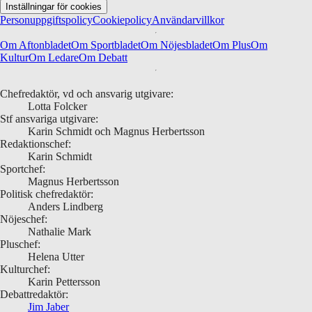
Inställningar för cookies
Personuppgiftspolicy
Cookiepolicy
Användarvillkor
Om Aftonbladet
Om Sportbladet
Om Nöjesbladet
Om Plus
Om
Kultur
Om Ledare
Om Debatt
Chefredaktör, vd och ansvarig utgivare:
Lotta Folcker
Stf ansvariga utgivare:
Karin Schmidt och Magnus Herbertsson
Redaktionschef:
Karin Schmidt
Sportchef:
Magnus Herbertsson
Politisk chefredaktör:
Anders Lindberg
Nöjeschef:
Nathalie Mark
Pluschef:
Helena Utter
Kulturchef:
Karin Pettersson
Debattredaktör:
Jim Jaber