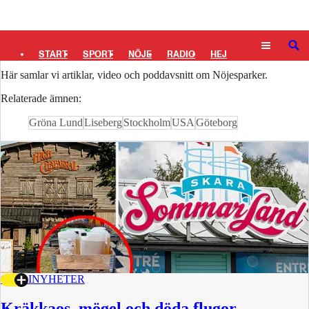
Logga in
Nöjesparker
SÖK
START
SPORT
NÖJE
RADIO
HEJ
Här samlar vi artiklar, video och poddavsnitt om Nöjesparker.
PLUS
TIPSA
TV
KULTUR
LEDARE
Relaterade ämnen:
Gröna Lund
Liseberg
Stockholm
USA
Göteborg
6 JULI
NYHETER
Kräkkaos, mögel och döda flugor