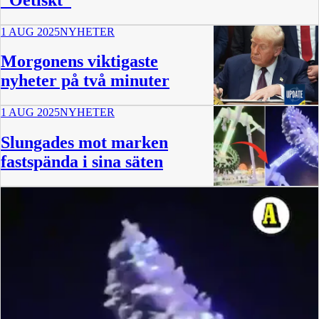
1 AUG 2025
NYHETER
Morgonens viktigaste
nyheter på två minuter
1 AUG 2025
NYHETER
2:08
Slungades mot marken
fastspända i sina säten