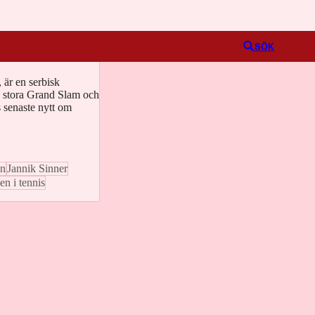
Logga in
SÖK
är en serbisk
a stora Grand Slam och
 senaste nytt om
en
Jannik Sinner
n i tennis