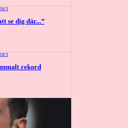
DET
t se dig där...”
DET
ammalt rekord