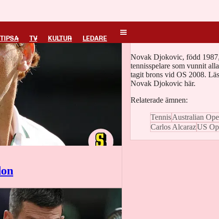
Novak Djokovic
TIPSA
TV
KULTUR
LEDARE
Novak Djokovic, född 1987, 
tennisspelare som vunnit all
tagit brons vid OS 2008. Läs
Novak Djokovic här.
Relaterade ämnen:
Tennis
Australian Op
Carlos Alcaraz
US Ope
don