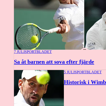
7 JULI
SPORTBLADET
Sa åt barnen att sova efter fjärde
5 JULI
SPORTBLADET
Historisk i Wimb