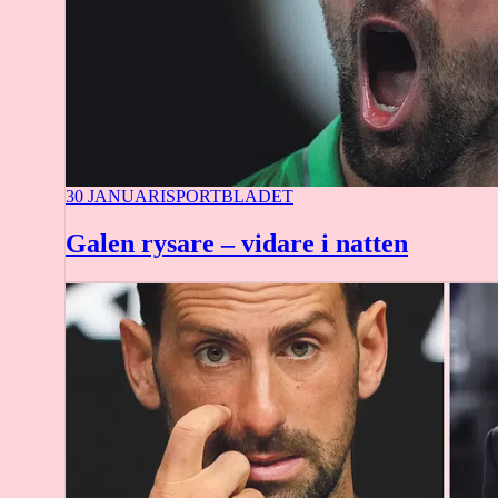
30 JANUARI
SPORTBLADET
Galen rysare – vidare i natten