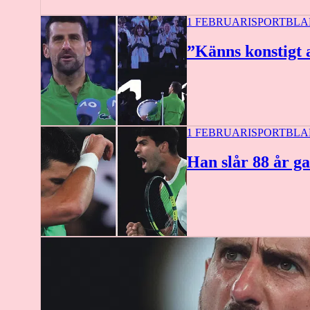
1 FEBRUARI
SPORTBLA
”Känns konstigt at
1 FEBRUARI
SPORTBLA
Han slår 88 år g