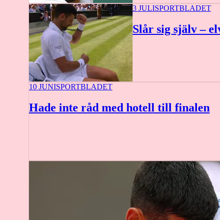
3 JULI
SPORTBLADET
Slår sig själv – e
10 JUNI
SPORTBLADET
Hade inte råd med hotell till finalen