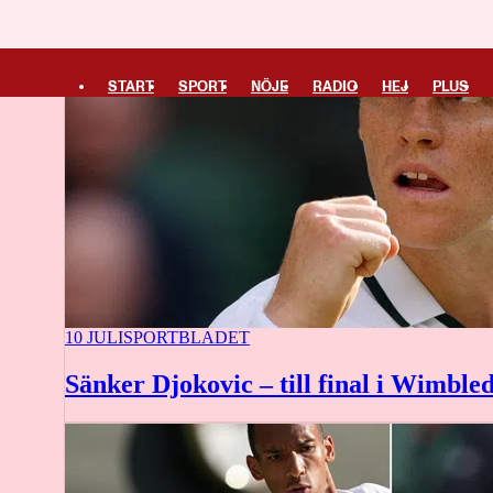
START
SPORT
NÖJE
RADIO
HEJ
PLUS
10 JULI
SPORTBLADET
Sänker Djokovic – till final i Wimble