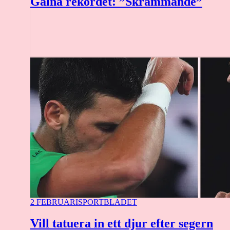
Galna rekordet: ”Skrämmande”
2 FEBRUARI
SPORTBLADET
Vill tatuera in ett djur efter segern