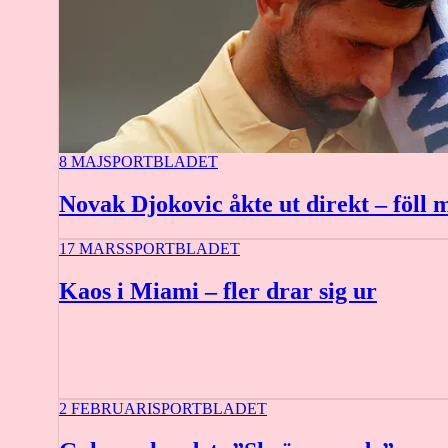
8 MAJ
SPORTBLADET
Novak Djokovic åkte ut direkt – föll m
17 MARS
SPORTBLADET
Kaos i Miami – fler drar sig ur
2 FEBRUARI
SPORTBLADET