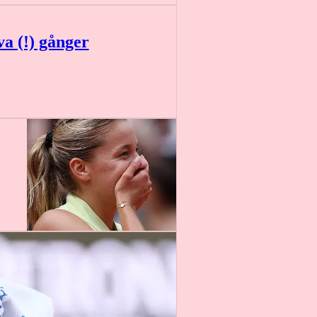
lva (!) gånger
15 min