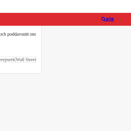
Logga in
SÖK
o och poddavsnitt om
eepseek
Wall Street