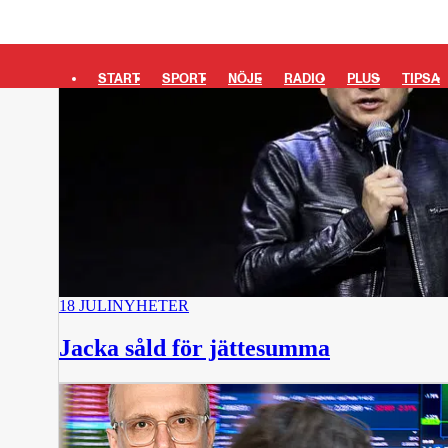
START
SPORT
NÖJE
RADIO
PLUS
TIPSA
18 JULI
NYHETER
Jacka såld för jättesumma