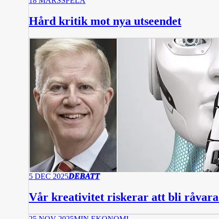
18 MARS
SPELA
Hård kritik mot nya utseendet
5 DEC 2025
DEBATT
Vår kreativitet riskerar att bli råvar
25 NOV 2025
MIN EKONOMI