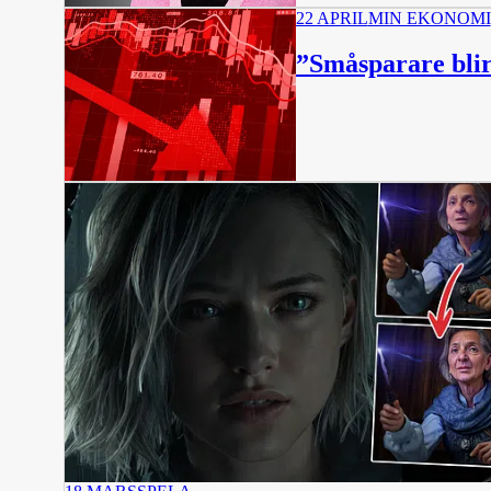
22 APRIL
MIN EKONOMI
”Småsparare blir