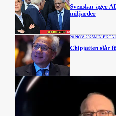
Svenskar äger AI-
miljarder
20 NOV 2025
MIN EKON
Chipjätten slår 