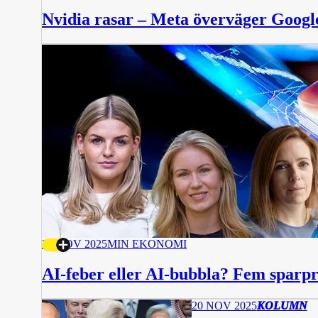
Nvidia rasar – Meta överväger Googl
23 NOV 2025
MIN EKONOMI
AI-feber eller AI-bubbla? Fem sparpr
20 NOV 2025
KOLUMN