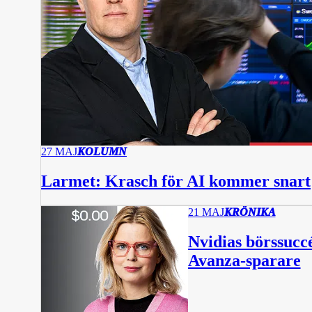
27 MAJ
KOLUMN
Larmet: Krasch för AI kommer snart
21 MAJ
KRÖNIKA
Nvidias börssucc
Avanza-sparare