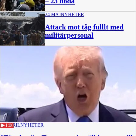
– 23 döda
24 MAJ
NYHETER
0:46
Attack mot tåg fulllt med
militärpersonal
25 APRIL
NYHETER
1:00