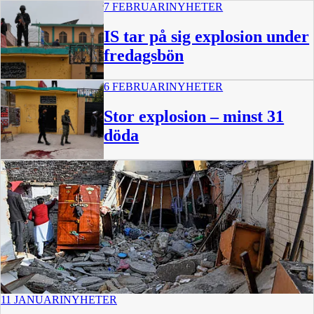
7 FEBRUARI
NYHETER
IS tar på sig explosion under
fredagsbön
6 FEBRUARI
NYHETER
Stor explosion – minst 31
döda
11 JANUARI
NYHETER