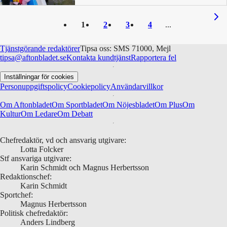
1
2
3
4
Tjänstgörande redaktörer
Tipsa oss: SMS 71000, Mejl
tipsa@aftonbladet.se
Kontakta kundtjänst
Rapportera fel
Inställningar för cookies
Personuppgiftspolicy
Cookiepolicy
Användarvillkor
Om Aftonbladet
Om Sportbladet
Om Nöjesbladet
Om Plus
Om
Kultur
Om Ledare
Om Debatt
Chefredaktör, vd och ansvarig utgivare:
Lotta Folcker
Stf ansvariga utgivare:
Karin Schmidt och Magnus Herbertsson
Redaktionschef:
Karin Schmidt
Sportchef:
Magnus Herbertsson
Politisk chefredaktör:
Anders Lindberg