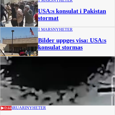
1 MARS
NYHETER
USA:s konsulat i Pakistan
stormat
1 MARS
NYHETER
Bilder uppges visa: USA:s
konsulat stormas
0:24
27 FEBRUARI
NYHETER
0:44