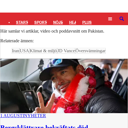
Logga in
Pakistan
SÖK
START
SPORT
NÖJE
HEJ
PLUS
Här samlar vi artiklar, video och poddavsnitt om Pakistan.
TIPSA
TV
KULTUR
LEDARE
Relaterade ämnen:
Iran
USA
Klimat & miljö
JD Vance
Översvämningar
1 AUGUSTI
NYHETER
Bergsklättrare bekräftats död