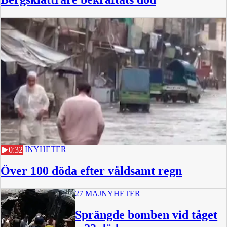
28 JULI
NYHETER
0:32
Över 100 döda efter våldsamt regn
27 MAJ
NYHETER
Sprängde bomben vid tåget