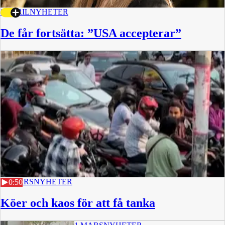
8 APRIL
NYHETER
De får fortsätta: ”USA accepterar”
10 MARS
NYHETER
0:50
Köer och kaos för att få tanka