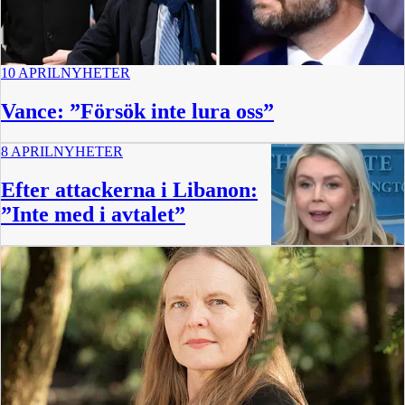
10 APRIL
NYHETER
Vance: ”Försök inte lura oss”
8 APRIL
NYHETER
Efter attackerna i Libanon:
”Inte med i avtalet”
1:05