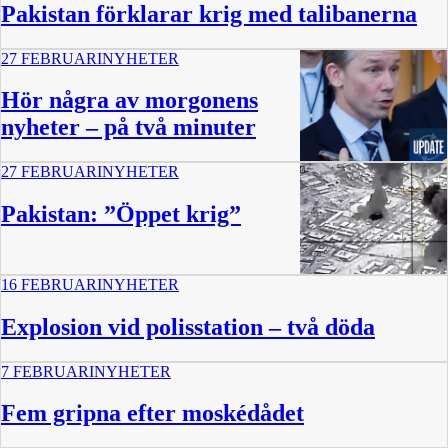
Pakistan förklarar krig med talibanerna
27 FEBRUARI
NYHETER
Hör några av morgonens
nyheter – på två minuter
27 FEBRUARI
NYHETER
2:22
Pakistan: ”Öppet krig”
16 FEBRUARI
NYHETER
Explosion vid polisstation – två döda
7 FEBRUARI
NYHETER
Fem gripna efter moskédådet