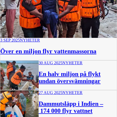
3 SEP 2025
NYHETER
Över en miljon flyr vattenmassorna
30 AUG 2025
NYHETER
En halv miljon på flykt
undan översvämningar
27 AUG 2025
NYHETER
Dammutsläpp i Indien –
174 000 flyr vattnet