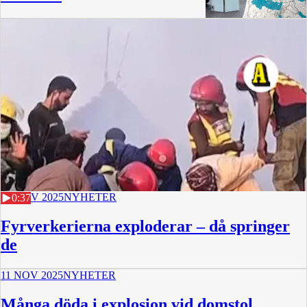
17 NOV 2025
NYHETER
0:37
Fyrverkerierna exploderar – då springer
de
11 NOV 2025
NYHETER
Många döda i explosion vid domstol