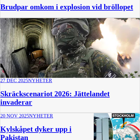
Brudpar omkom i explosion vid bröllopet
27 DEC 2025
NYHETER
Skräckscenariot 2026: Jättelandet
invaderar
20 NOV 2025
NYHETER
Kylskåpet dyker upp i
Pakistan