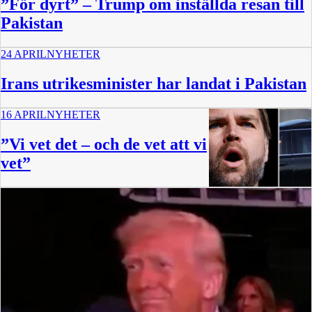
”För dyrt” – Trump om inställda resan till
Pakistan
24 APRIL
NYHETER
Irans utrikesminister har landat i Pakistan
16 APRIL
NYHETER
”Vi vet det – och de vet att vi
vet”