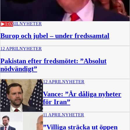
12 APRIL
NYHETER
1:02
Burop och jubel – under fredssamtal
12 APRIL
NYHETER
Pakistan efter fredsmötet: ”Absolut
nödvändigt”
12 APRIL
NYHETER
Vance: ”Är dåliga nyheter
för Iran”
11 APRIL
NYHETER
1:06
”Villiga sträcka ut öppen