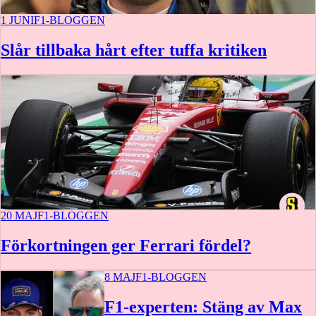
1 JUNI
F1-BLOGGEN
Slår tillbaka hårt efter tuffa kritiken
20 MAJ
F1-BLOGGEN
Förkortningen ger Ferrari fördel?
8 MAJ
F1-BLOGGEN
F1-experten: Stäng av Max