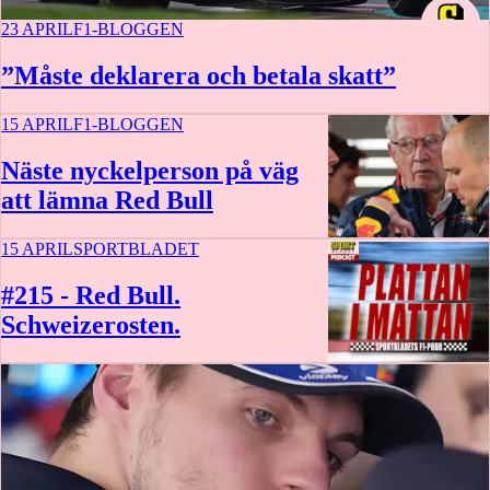
23 APRIL
F1-BLOGGEN
”Måste deklarera och betala skatt”
15 APRIL
F1-BLOGGEN
Näste nyckelperson på väg
att lämna Red Bull
15 APRIL
SPORTBLADET
#215 - Red Bull.
Schweizerosten.
44 min