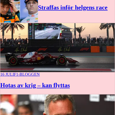
Straffas inför helgens race
16 JULI
F1-BLOGGEN
Hotas av krig – kan flyttas