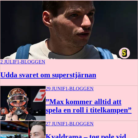
1 t 15 m
2 JULI
F1-BLOGGEN
Udda svaret om superstjärnan
29 JUNI
F1-BLOGGEN
”Max kommer alltid att
spela en roll i titelkampen”
27 JUNI
F1-BLOGGEN
Kvaldrama – tog pole vid