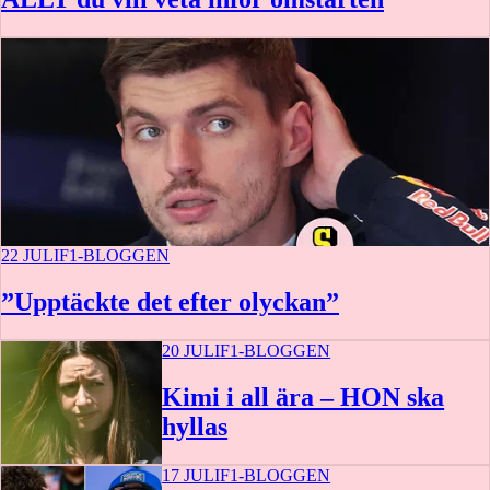
22 JULI
F1-BLOGGEN
”Upptäckte det efter olyckan”
20 JULI
F1-BLOGGEN
Kimi i all ära – HON ska
hyllas
17 JULI
F1-BLOGGEN