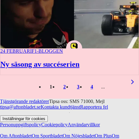
24 FEBRUARI
F1-BLOGGEN
Ny säsong av succéserien
1
2
3
4
Tjänstgörande redaktörer
Tipsa oss: SMS 71000, Mejl
tipsa@aftonbladet.se
Kontakta kundtjänst
Rapportera fel
Inställningar för cookies
Personuppgiftspolicy
Cookiepolicy
Användarvillkor
Om Aftonbladet
Om Sportbladet
Om Nöjesbladet
Om Plus
Om