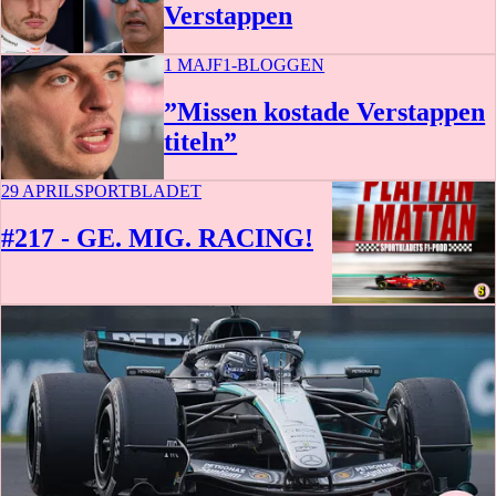
Verstappen
1 MAJ
F1-BLOGGEN
”Missen kostade Verstappen
titeln”
29 APRIL
SPORTBLADET
#217 - GE. MIG. RACING!
44 min