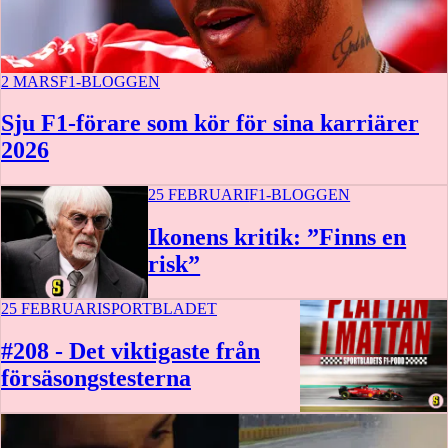
2 MARS
F1-BLOGGEN
Sju F1-förare som kör för sina karriärer
2026
25 FEBRUARI
F1-BLOGGEN
Ikonens kritik: ”Finns en
risk”
25 FEBRUARI
SPORTBLADET
#208 - Det viktigaste från
försäsongstesterna
1 t 4 m