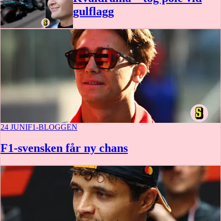
gulflagg
24 JUNI
F1-BLOGGEN
F1-svensken får ny chans