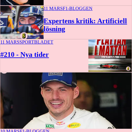
11 MARS
F1-BLOGGEN
Expertens kritik: Artificiell
lösning
11 MARS
SPORTBLADET
#210 - Nya tider
1 t 4 m
10 MARS
F1-BLOGGEN