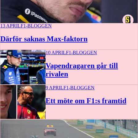
13 APRIL
F1-BLOGGEN
Därför saknas Max-faktorn
10 APRIL
F1-BLOGGEN
Vapendragaren går till
rivalen
9 APRIL
F1-BLOGGEN
Ett möte om F1:s framtid