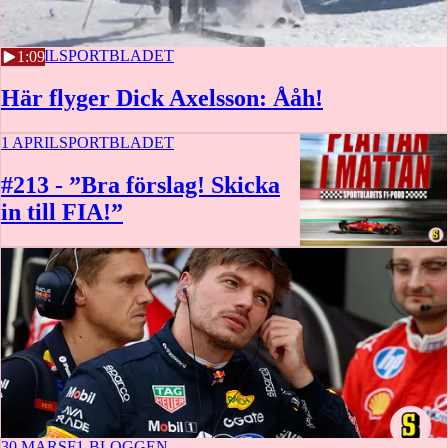
4 APRIL
SPORTBLADET
1:09
Här flyger Dick Axelsson: Ååh!
1 APRIL
SPORTBLADET
#213 - ”Bra förslag! Skicka
in till FIA!”
58 min
30 MARS
F1-BLOGGEN