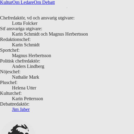
Kultur
Om Ledare
Om Debatt
Chefredaktör, vd och ansvarig utgivare:
Lotta Folcker
Stf ansvariga utgivare:
Karin Schmidt och Magnus Herbertsson
Redaktionschef:
Karin Schmidt
Sportchef:
Magnus Herbertsson
Politisk chefredaktör:
Anders Lindberg
Nöjeschef:
Nathalie Mark
Pluschef:
Helena Utter
Kulturchef:
Karin Pettersson
Debattredaktör:
Jim Jaber