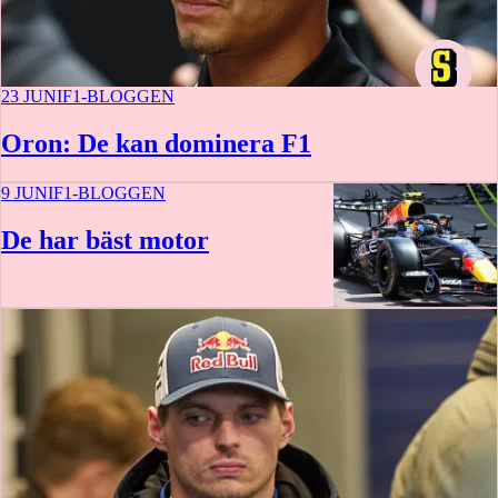
23 JUNI
F1-BLOGGEN
Oron: De kan dominera F1
9 JUNI
F1-BLOGGEN
De har bäst motor