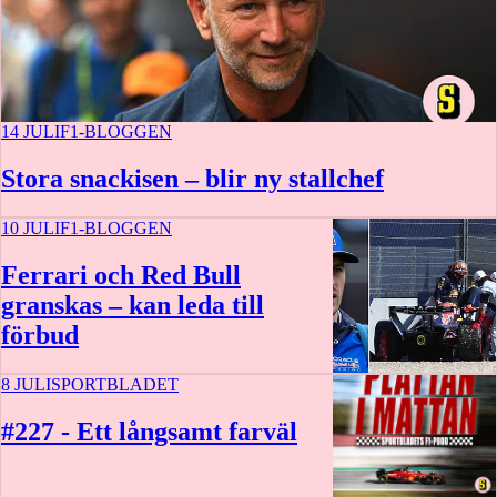
14 JULI
F1-BLOGGEN
Stora snackisen – blir ny stallchef
10 JULI
F1-BLOGGEN
Ferrari och Red Bull
granskas – kan leda till
förbud
8 JULI
SPORTBLADET
#227 - Ett långsamt farväl