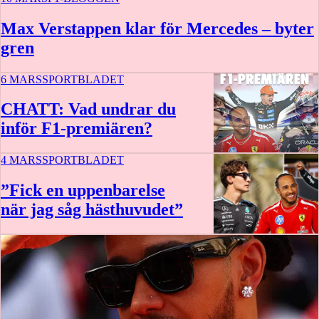
Max Verstappen klar för Mercedes – byter
gren
6 MARS
SPORTBLADET
CHATT: Vad undrar du
inför F1-premiären?
4 MARS
SPORTBLADET
37 min
”Fick en uppenbarelse
när jag såg hästhuvudet”
1 t 16 m