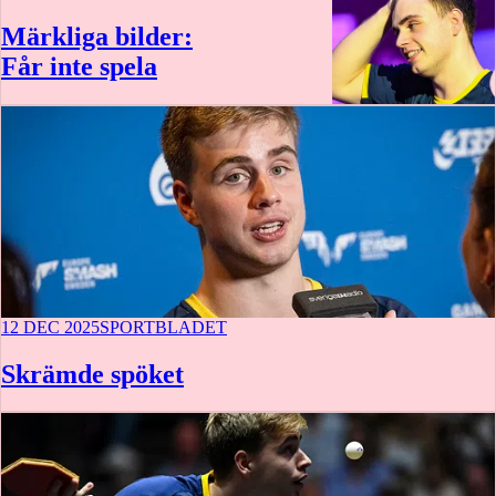
Märkliga bilder:
Får inte spela
12 DEC 2025
SPORTBLADET
Skrämde spöket