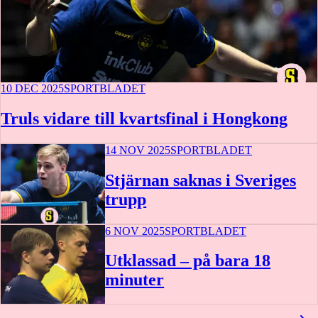
10 DEC 2025
SPORTBLADET
Truls vidare till kvartsfinal i Hongkong
14 NOV 2025
SPORTBLADET
Stjärnan saknas i Sveriges
trupp
6 NOV 2025
SPORTBLADET
Utklassad – på bara 18
minuter