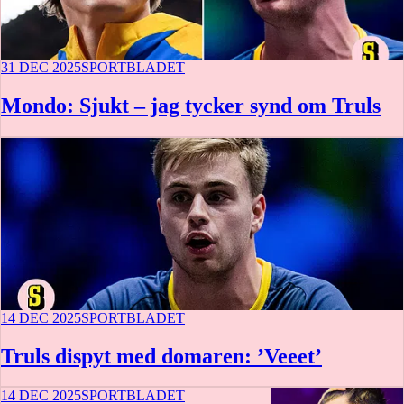
31 DEC 2025
SPORTBLADET
Mondo: Sjukt – jag tycker synd om Truls
14 DEC 2025
SPORTBLADET
Truls dispyt med domaren: ’Veeet’
14 DEC 2025
SPORTBLADET