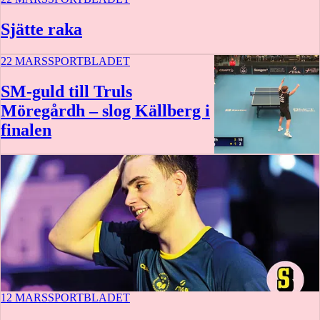
Sjätte raka
22 MARS
SPORTBLADET
SM-guld till Truls
Möregårdh – slog Källberg i
finalen
0:45
12 MARS
SPORTBLADET