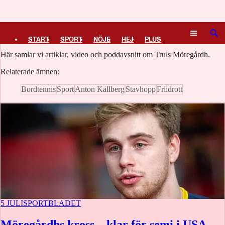
Logga in
Truls Möregårdh
SÖK
START
SPORT
NÖJE
HEJ
PLUS
Här samlar vi artiklar, video och poddavsnitt om Truls Möregårdh.
TIPSA
TV
KULTUR
LEDARE
Relaterade ämnen:
Bordtennis
Sport
Anton Källberg
Stavhopp
Friidrott
5 JULI
SPORTBLADET
Möregårdhs kross – klar för semi i USA