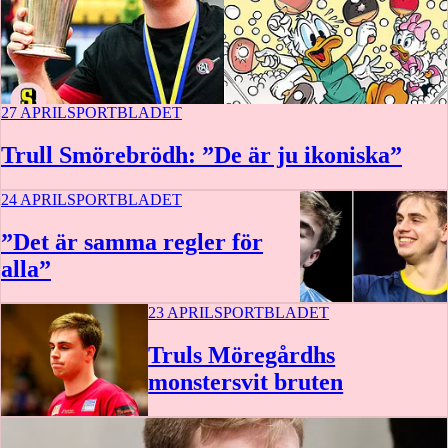
27 APRIL
SPORTBLADET
Trull Smörebrödh: ”De är ju ikoniska”
24 APRIL
SPORTBLADET
”Det är samma regler för
alla”
23 APRIL
SPORTBLADET
13 min
Truls Möregårdhs
monstersvit bruten