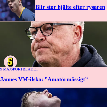
Blir stor hjälte efter rysaren
9 MAJ
SPORTBLADET
Jannes VM-ilska: ”Amatörmässigt”