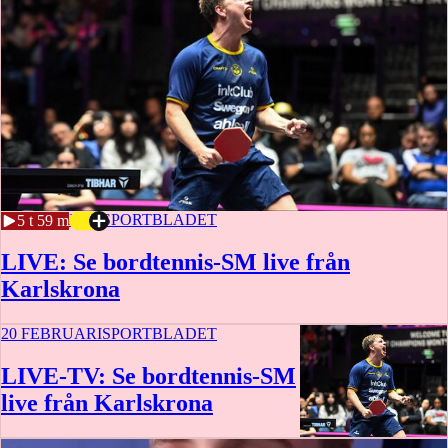
20 FEBRUARI
SPORTBLADET
5 t 59 m
LIVE: Se bordtennis-SM live från
Karlskrona
20 FEBRUARI
SPORTBLADET
LIVE-TV: Se bordtennis-SM
live från Karlskrona
5 t 59 m