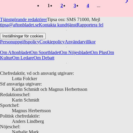
1
2
3
4
Tjänstgörande redaktörer
Tipsa oss: SMS 71000, Mejl
tipsa@aftonbladet.se
Kontakta kundtjänst
Rapportera fel
Inställningar för cookies
Personuppgiftspolicy
Cookiepolicy
Användarvillkor
Om Aftonbladet
Om Sportbladet
Om Nöjesbladet
Om Plus
Om
Kultur
Om Ledare
Om Debatt
Chefredaktör, vd och ansvarig utgivare:
Lotta Folcker
Stf ansvariga utgivare:
Karin Schmidt och Magnus Herbertsson
Redaktionschef:
Karin Schmidt
Sportchef:
Magnus Herbertsson
Politisk chefredaktör:
Anders Lindberg
Nöjeschef:
Nathalie Mark