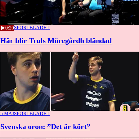
5 MAJ
SPORTBLADET
0:29
Här blir Truls Möregårdh bländad
5 MAJ
SPORTBLADET
Svenska oron: ”Det är kört”