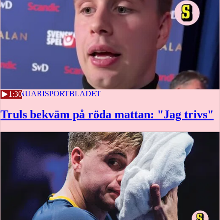
21 JANUARI
SPORTBLADET
1:30
Truls bekväm på röda mattan: "Jag trivs"