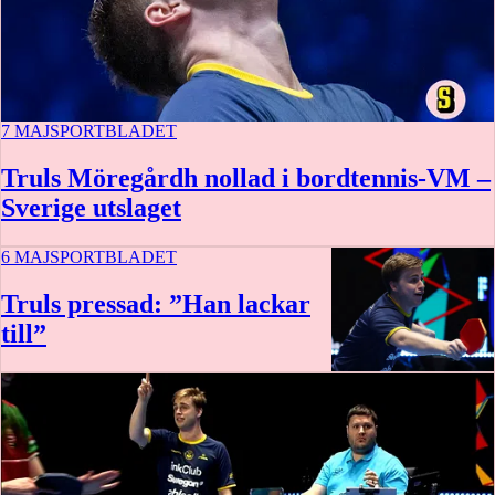
7 MAJ
SPORTBLADET
Truls Möregårdh nollad i bordtennis-VM –
Sverige utslaget
6 MAJ
SPORTBLADET
Truls pressad: ”Han lackar
till”