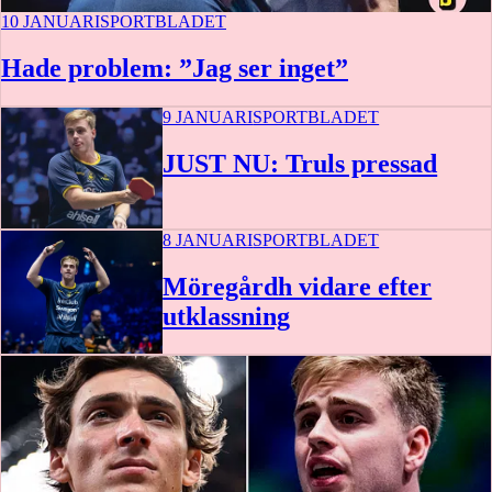
10 JANUARI
SPORTBLADET
Hade problem: ”Jag ser inget”
9 JANUARI
SPORTBLADET
JUST NU: Truls pressad
8 JANUARI
SPORTBLADET
Möregårdh vidare efter
utklassning