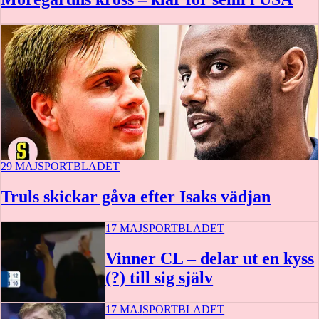
29 MAJ
SPORTBLADET
Truls skickar gåva efter Isaks vädjan
17 MAJ
SPORTBLADET
Vinner CL – delar ut en kyss
(?) till sig själv
17 MAJ
SPORTBLADET
0:23