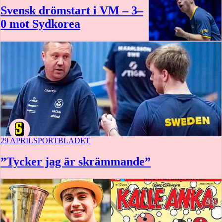
Svensk drömstart i VM – 3–
0 mot Sydkorea
29 APRIL
SPORTBLADET
”Tycker jag är skrämmande”