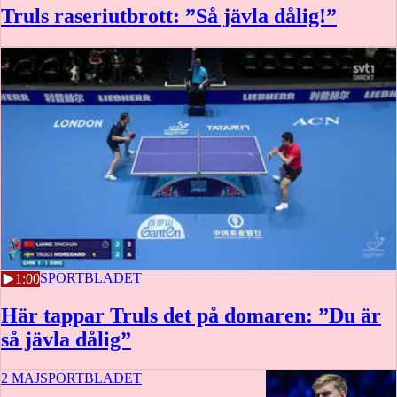
Truls raseriutbrott: ”Så jävla dålig!”
3 MAJ
SPORTBLADET
1:00
Här tappar Truls det på domaren: ”Du är
så jävla dålig”
2 MAJ
SPORTBLADET