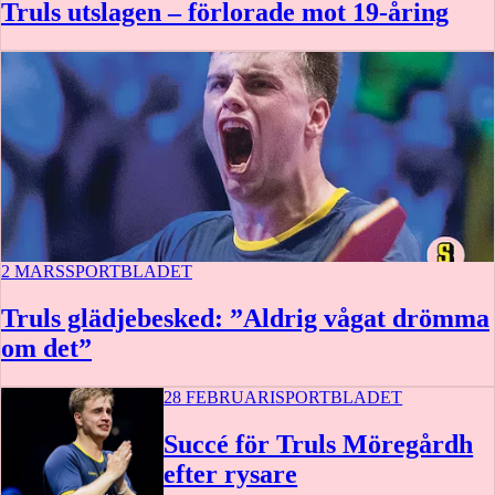
Truls utslagen – förlorade mot 19-åring
2 MARS
SPORTBLADET
Truls glädjebesked: ”Aldrig vågat drömma
om det”
28 FEBRUARI
SPORTBLADET
Succé för Truls Möregårdh
efter rysare