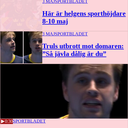
3 MAJ
SPORTBLADET
Här är helgens sporthöjdare
8-10 maj
3 MAJ
SPORTBLADET
0:36
Truls utbrott mot domaren:
”Så jävla dålig är du”
3 MAJ
SPORTBLADET
0:30