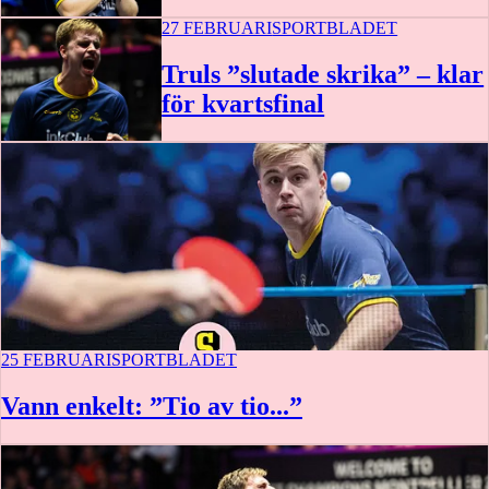
27 FEBRUARI
SPORTBLADET
Truls ”slutade skrika” – klar
för kvartsfinal
25 FEBRUARI
SPORTBLADET
Vann enkelt: ”Tio av tio...”