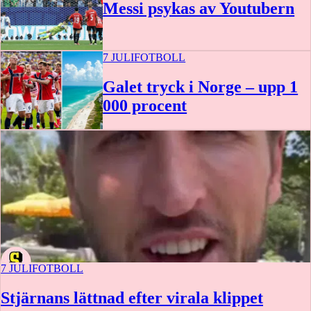
Messi psykas av Youtubern
7 JULI
FOTBOLL
Galet tryck i Norge – upp 1
000 procent
7 JULI
FOTBOLL
Stjärnans lättnad efter virala klippet