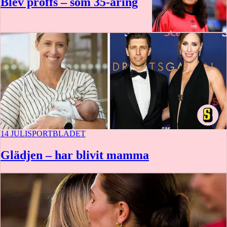
Blev proffs – som 35-åring
14 JULI
SPORTBLADET
Glädjen – har blivit mamma