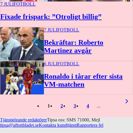
7 JULI
FOTBOLL
Fixade frispark: ”Otroligt billig”
7 JULI
FOTBOLL
Bekräftar: Roberto
Martinez avgår
6 JULI
FOTBOLL
Ronaldo i tårar efter sista
VM-matchen
1
2
3
4
Tjänstgörande redaktörer
Tipsa oss: SMS 71000, Mejl
tipsa@aftonbladet.se
Kontakta kundtjänst
Rapportera fel