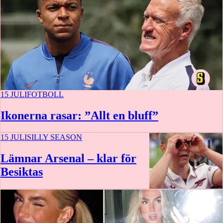
15 JULI
FOTBOLL
Ikonerna rasar: ”Allt en bluff”
15 JULI
SILLY SEASON
Lämnar Arsenal – klar för
Besiktas