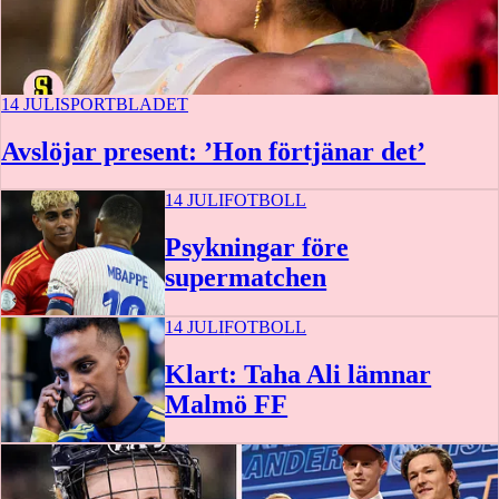
14 JULI
SPORTBLADET
Avslöjar present: ’Hon förtjänar det’
14 JULI
FOTBOLL
Psykningar före
supermatchen
14 JULI
FOTBOLL
Klart: Taha Ali lämnar
Malmö FF