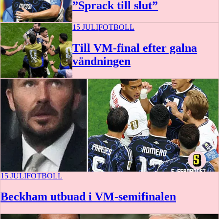
”Sprack till slut”
15 JULI
FOTBOLL
Till VM-final efter galna
vändningen
15 JULI
FOTBOLL
Beckham utbuad i VM-semifinalen