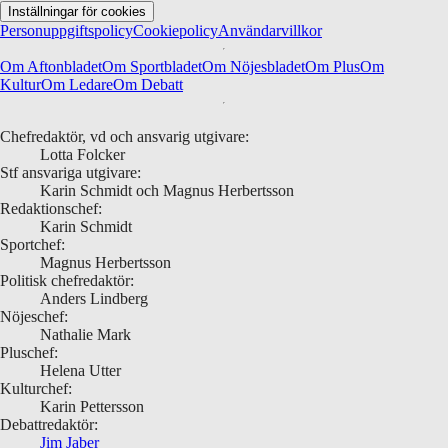
Inställningar för cookies
Personuppgiftspolicy
Cookiepolicy
Användarvillkor
Om Aftonbladet
Om Sportbladet
Om Nöjesbladet
Om Plus
Om
Kultur
Om Ledare
Om Debatt
Chefredaktör, vd och ansvarig utgivare:
Lotta Folcker
Stf ansvariga utgivare:
Karin Schmidt och Magnus Herbertsson
Redaktionschef:
Karin Schmidt
Sportchef:
Magnus Herbertsson
Politisk chefredaktör:
Anders Lindberg
Nöjeschef:
Nathalie Mark
Pluschef:
Helena Utter
Kulturchef:
Karin Pettersson
Debattredaktör:
Jim Jaber