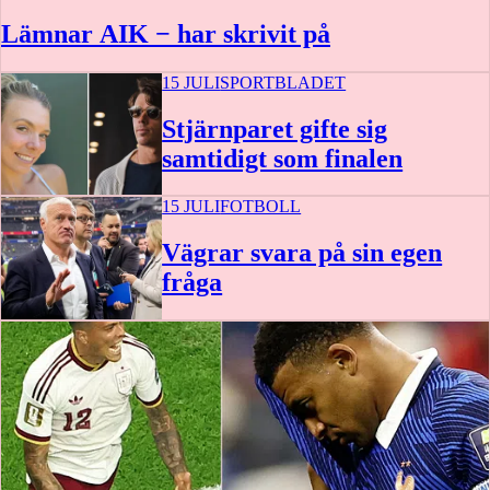
Lämnar AIK − har skrivit på
15 JULI
SPORTBLADET
Stjärnparet gifte sig
samtidigt som finalen
15 JULI
FOTBOLL
Vägrar svara på sin egen
fråga