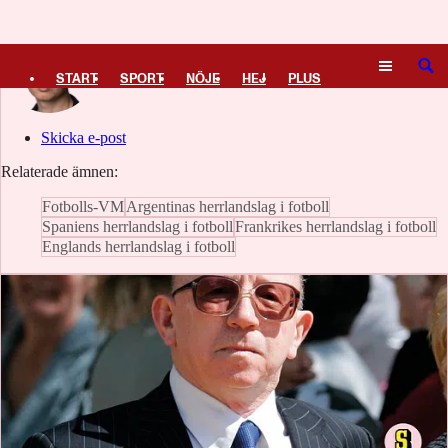
Logga in
Anton Johansson
SÖK
START
SPORT
NÖJE
HEJ
PLUS
TIPSA
TV
KULTUR
LEDARE
Skicka e-post
Relaterade ämnen:
Fotbolls-VM
Argentinas herrlandslag i fotboll
Spaniens herrlandslag i fotboll
Frankrikes herrlandslag i fotboll
Englands herrlandslag i fotboll