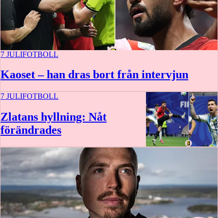
7 JULI
FOTBOLL
Kaoset – han dras bort från intervjun
7 JULI
FOTBOLL
Zlatans hyllning: Nåt
förändrades