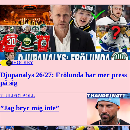
7 JULI
HOCKEY
Djupanalys 26/27: Frölunda har mer press
på sig
7 JULI
FOTBOLL
”Jag bryr mig inte”