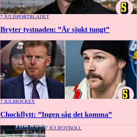
7 JULI
SPORTBLADET
Bryter tystnaden: ”Är sjukt tungt”
7 JULI
HOCKEY
Chockflytt: ”Ingen såg det komma”
7 JULI
FOTBOLL