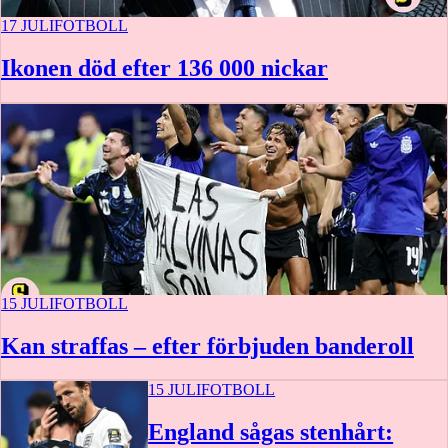
17 JULI
FOTBOLL
Ikonen död efter 136 000 nickar
15 JULI
FOTBOLL
Kan straffas – efter förbjuden banderoll
15 JULI
FOTBOLL
England sågas stenhårt: