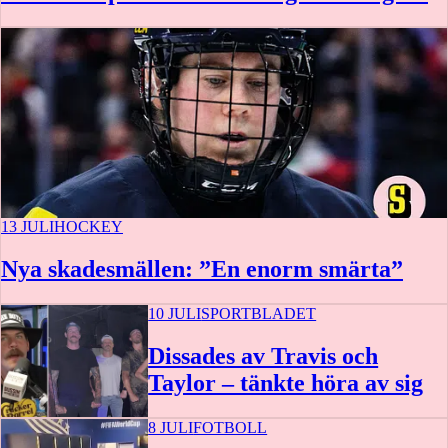
13 JULI
HOCKEY
Nya skadesmällen: ”En enorm smärta”
10 JULI
SPORTBLADET
Dissades av Travis och
Taylor – tänkte höra av sig
8 JULI
FOTBOLL