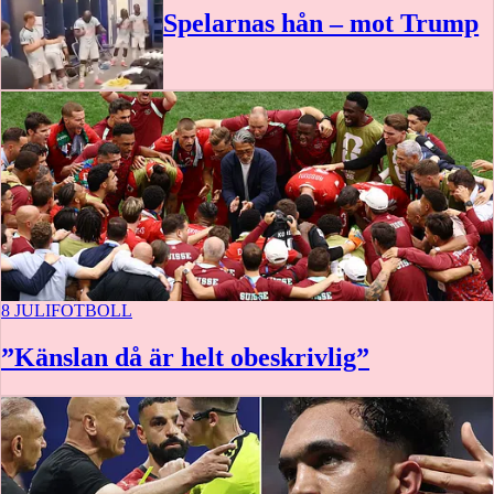
Spelarnas hån – mot Trump
8 JULI
FOTBOLL
”Känslan då är helt obeskrivlig”