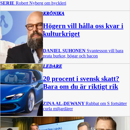
SERIE
Robert Nyberg om hyckleri
KRÖNIKA
Högern vill hålla oss kvar i
kulturkriget
DANIEL SUHONEN
Svantesson vill bara
prata burkor, bögar och bacon
LEDARE
20 procent i svensk skatt?
Bara om du är riktigt rik
ZINA AL-DEWANY
Rubbat om S fortsätter
curla miljardärer