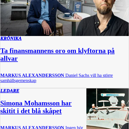
KRÖNIKA
Ta finansmannens oro om klyftorna på
allvar
MARKUS ALEXANDERSSON
Daniel Sachs vill ha större
samhällsgemenskap
LEDARE
Simona Mohamsson har
skitit i det blå skåpet
MARKUS ALEXANDERSSON
Ingen bör