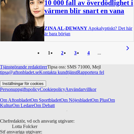
10 000 fall av överdödlighet i
värmen blir snart en vana
ZINA AL-DEWANY
Apokalyptiskt? Det här
är bara början
1
2
3
4
Tjänstgörande redaktörer
Tipsa oss: SMS 71000, Mejl
tipsa@aftonbladet.se
Kontakta kundtjänst
Rapportera fel
Inställningar för cookies
Personuppgiftspolicy
Cookiepolicy
Användarvillkor
Om Aftonbladet
Om Sportbladet
Om Nöjesbladet
Om Plus
Om
Kultur
Om Ledare
Om Debatt
Chefredaktör, vd och ansvarig utgivare:
Lotta Folcker
Stf ansvariga utgivare: