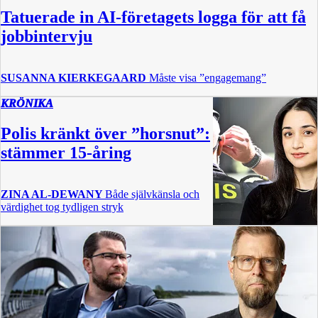
Tatuerade in AI-företagets logga för att få
jobbintervju
SUSANNA KIERKEGAARD
Måste visa ”engagemang”
KRÖNIKA
Polis kränkt över ”horsnut”:
stämmer 15-åring
ZINA AL-DEWANY
Både självkänsla och
värdighet tog tydligen stryk