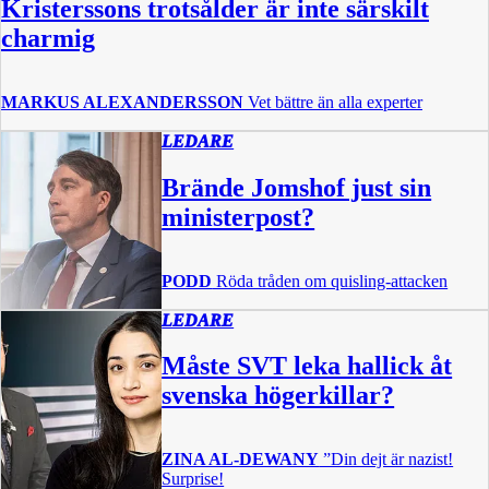
Kristerssons trotsålder är inte särskilt
charmig
MARKUS ALEXANDERSSON
Vet bättre än alla experter
LEDARE
Brände Jomshof just sin
ministerpost?
PODD
Röda tråden om quisling-attacken
LEDARE
Måste SVT leka hallick åt
svenska högerkillar?
ZINA AL-DEWANY
”Din dejt är nazist!
Surprise!