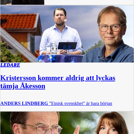
LEDARE
Kristersson kommer aldrig att lyckas
tämja Åkesson
ANDERS LINDBERG
”Etnisk svenskhet” är bara början