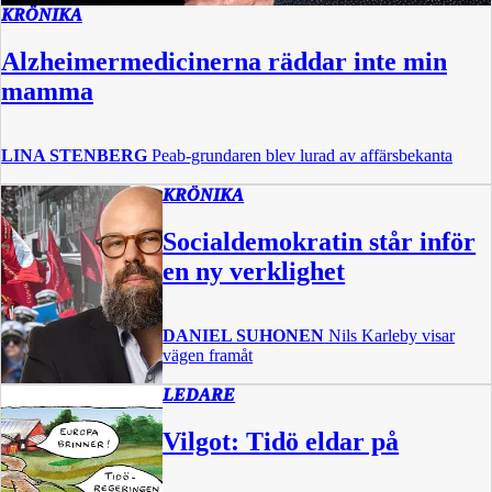
KRÖNIKA
Alzheimermedicinerna räddar inte min
mamma
LINA STENBERG
Peab-grundaren blev lurad av affärsbekanta
KRÖNIKA
Socialdemokratin står inför
en ny verklighet
DANIEL SUHONEN
Nils Karleby visar
vägen framåt
LEDARE
Vilgot: Tidö eldar på