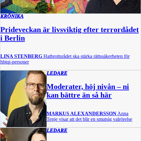
KRÖNIKA
Prideveckan är livsviktig efter terrordådet
i Berlin
LINA STENBERG
Hatbrottsrådet ska stärka rättssäkerheten för
hbtqi-personer
LEDARE
Moderater, höj nivån – ni
kan bättre än så här
MARKUS ALEXANDERSSON
Anna
Tenje visar att det blir en smutsig valrörelse
LEDARE