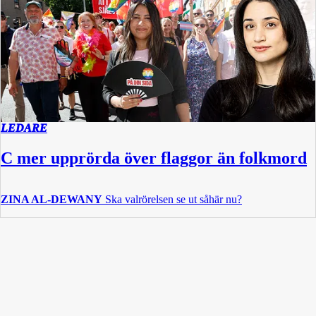
LEDARE
C mer upprörda över flaggor än folkmord
ZINA AL-DEWANY
Ska valrörelsen se ut såhär nu?