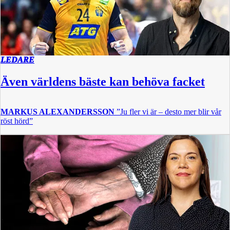
LEDARE
Även världens bäste kan behöva facket
MARKUS ALEXANDERSSON
”Ju fler vi är – desto mer blir vår
röst hörd”