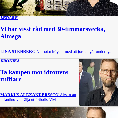
LEDARE
Vi har visst råd med 30-timmarsvecka,
Almega
LINA STENBERG
Nu hotar högern med att jorden går under igen
KRÖNIKA
Ta kampen mot idrottens
rufflare
MARKUS ALEXANDERSSON
Absurt att
Infantino vill sälja ut fotbolls-VM