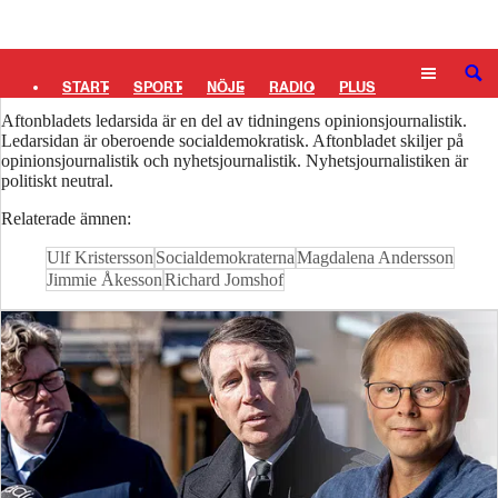
Logga in
Ledare
SÖK
START
SPORT
NÖJE
RADIO
PLUS
Aftonbladets ledarsida är en del av tidningens opinionsjournalistik.
TIPSA
TV
KULTUR
LEDARE
Ledarsidan är oberoende socialdemokratisk. Aftonbladet skiljer på
opinionsjournalistik och nyhetsjournalistik. Nyhetsjournalistiken är
politiskt neutral.
Relaterade ämnen:
Ulf Kristersson
Socialdemokraterna
Magdalena Andersson
Jimmie Åkesson
Richard Jomshof