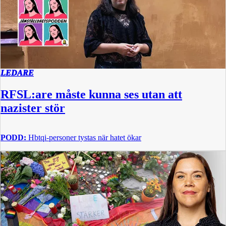
LEDARE
RFSL:are måste kunna ses utan att
nazister stör
PODD:
Hbtqi-personer tystas när hatet ökar