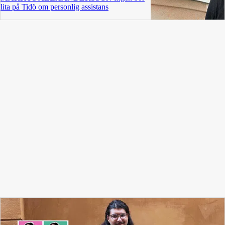
lita på Tidö om personlig assistans