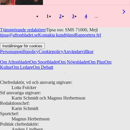
1
2
3
4
Tjänstgörande redaktörer
Tipsa oss: SMS 71000, Mejl
tipsa@aftonbladet.se
Kontakta kundtjänst
Rapportera fel
Inställningar för cookies
Personuppgiftspolicy
Cookiepolicy
Användarvillkor
Om Aftonbladet
Om Sportbladet
Om Nöjesbladet
Om Plus
Om
Kultur
Om Ledare
Om Debatt
Chefredaktör, vd och ansvarig utgivare:
Lotta Folcker
Stf ansvariga utgivare:
Karin Schmidt och Magnus Herbertsson
Redaktionschef:
Karin Schmidt
Sportchef:
Magnus Herbertsson
Politisk chefredaktör:
Anders Lindberg