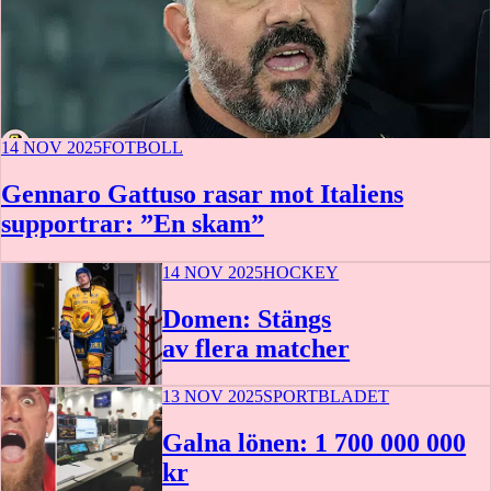
14 NOV 2025
FOTBOLL
Gennaro Gattuso rasar mot Italiens
supportrar: ”En skam”
14 NOV 2025
HOCKEY
Domen: Stängs
av flera matcher
13 NOV 2025
SPORTBLADET
Galna lönen: 1 700 000 000
kr