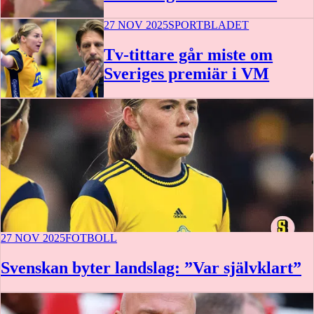
27 NOV 2025
SPORTBLADET
Tv-tittare går miste om
Sveriges premiär i VM
27 NOV 2025
FOTBOLL
Svenskan byter landslag: ”Var självklart”