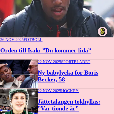
26 NOV 2025
FOTBOLL
Orden till Isak: ”Du kommer lida”
22 NOV 2025
SPORTBLADET
Ny babylycka för Boris
Becker, 58
22 NOV 2025
HOCKEY
Jättetalangen tokhyllas:
”Var tionde år”