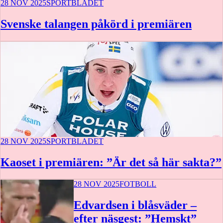
28 NOV 2025
SPORTBLADET
Svenske talangen påkörd i premiären
28 NOV 2025
SPORTBLADET
Kaoset i premiären: ”Är det så här sakta?”
28 NOV 2025
FOTBOLL
Edvardsen i blåsväder –
efter näsgest: ”Hemskt”