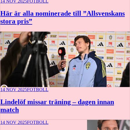
14 NOV 2025
FOTBOLL
Här är alla nominerade till ”Allsvenskans
stora pris”
14 NOV 2025
FOTBOLL
Lindelöf missar träning – dagen innan
match
14 NOV 2025
FOTBOLL