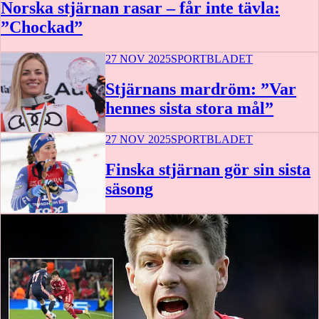
Norska stjärnan rasar – får inte tävla:
”Chockad”
27 NOV 2025
SPORTBLADET
Stjärnans mardröm: ”Var
hennes sista stora mål”
27 NOV 2025
SPORTBLADET
Finska stjärnan gör sin sista
säsong