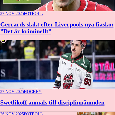
27 NOV 2025
FOTBOLL
Gerrards slakt efter Liverpools nya fiasko:
”Det är kriminellt”
27 NOV 2025
HOCKEY
Swetlikoff anmäls till disciplinnämnden
26 NOV 2025
FOTBOLL