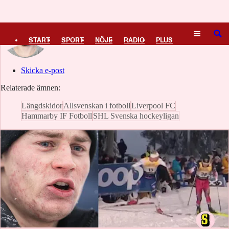
Logga in
Nils Rahm
SÖK
START
SPORT
NÖJE
RADIO
PLUS
TIPSA
TV
KULTUR
LEDARE
Skicka e-post
Relaterade ämnen:
Längdskidor
Allsvenskan i fotboll
Liverpool FC
Hammarby IF Fotboll
SHL Svenska hockeyligan