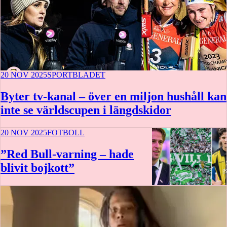
20 NOV 2025
SPORTBLADET
Byter tv-kanal – över en miljon hushåll kan
inte se världscupen i längdskidor
20 NOV 2025
FOTBOLL
”Red Bull-varning – hade
blivit bojkott”