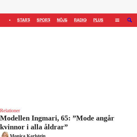
Logga in
START
SPORT
NÖJE
RADIO
PLUS
SÖK
TIPSA
TV
KULTUR
LEDARE
Relationer
Modellen Ingmari, 65: ”Mode angår
kvinnor i alla åldrar”
Monica Karlstein