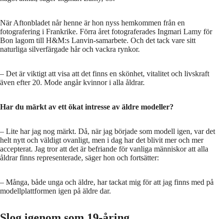
När Aftonbladet når henne är hon nyss hemkommen från en
fotografering i Frankrike. Förra året fotograferades Ingmari Lamy för
Bon lagom till H&M:s Lanvin-samarbete. Och det tack vare sitt
naturliga silverfärgade hår och vackra rynkor.
– Det är viktigt att visa att det finns en skönhet, vitalitet och livskraft
även efter 20. Mode angår kvinnor i alla åldrar.
Har du märkt av ett ökat intresse av äldre modeller?
– Lite har jag nog märkt. Då, när jag började som modell igen, var det
helt nytt och väldigt ovanligt, men i dag har det blivit mer och mer
accepterat. Jag tror att det är befriande för vanliga människor att alla
åldrar finns representerade, säger hon och fortsätter:
– Många, både unga och äldre, har tackat mig för att jag finns med på
modellplattformen igen på äldre dar.
Slog igenom som 19-åring