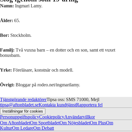
Namn:
Ingmari Lamy.
Ålder:
65.
Bor:
Stockholm.
Familj:
Två vuxna barn – en dotter och en son, samt ett vuxet
bonusbarn.
Yrke:
Föreläsare, konstnär och modell.
Övrigt:
Bloggar på rodeo.net/ingmarilamy.
Tjänstgörande redaktörer
Tipsa oss: SMS 71000, Mejl
tipsa@aftonbladet.se
Kontakta kundtjänst
Rapportera fel
Inställningar för cookies
Personuppgiftspolicy
Cookiepolicy
Användarvillkor
Om Aftonbladet
Om Sportbladet
Om Nöjesbladet
Om Plus
Om
Kultur
Om Ledare
Om Debatt