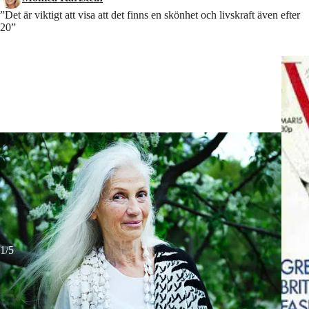
”Det är viktigt att visa att det finns en skönhet och livskraft även efter
20”
Återupptäckt Svenska Ingmari Lamys modellkarriär fick ny kraft på åld
1/5