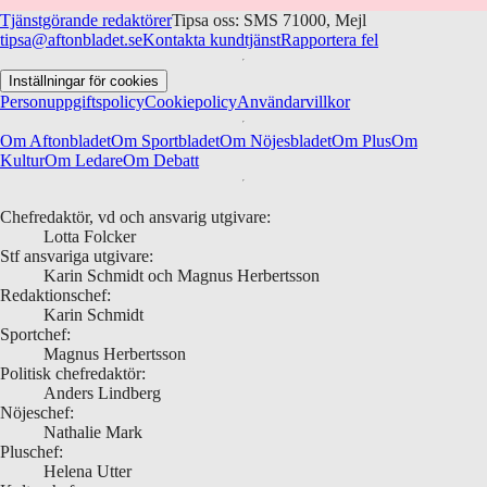
Tjänstgörande redaktörer
Tipsa oss: SMS 71000, Mejl
tipsa@aftonbladet.se
Kontakta kundtjänst
Rapportera fel
Inställningar för cookies
Personuppgiftspolicy
Cookiepolicy
Användarvillkor
Om Aftonbladet
Om Sportbladet
Om Nöjesbladet
Om Plus
Om
Kultur
Om Ledare
Om Debatt
Chefredaktör, vd och ansvarig utgivare:
Lotta Folcker
Stf ansvariga utgivare:
Karin Schmidt och Magnus Herbertsson
Redaktionschef:
Karin Schmidt
Sportchef:
Magnus Herbertsson
Politisk chefredaktör:
Anders Lindberg
Nöjeschef:
Nathalie Mark
Pluschef:
Helena Utter