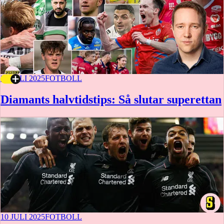
23 JULI 2025
FOTBOLL
Diamants halvtidstips: Så slutar superettan
10 JULI 2025
FOTBOLL