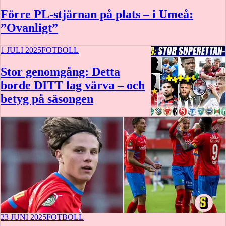
Förre PL-stjärnan på plats – i Umeå:
”Ovanligt”
1 JULI 2025
FOTBOLL
Stor genomgång: Detta
borde DITT lag värva – och
betyg på säsongen
23 JUNI 2025
FOTBOLL