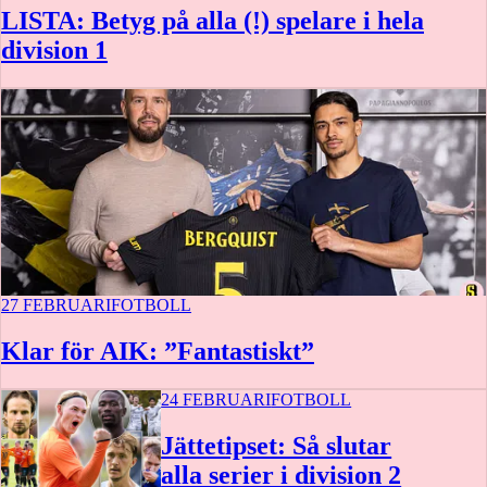
LISTA: Betyg på alla (!) spelare i hela
division 1
27 FEBRUARI
FOTBOLL
Klar för AIK: ”Fantastiskt”
24 FEBRUARI
FOTBOLL
Jättetipset: Så slutar
alla serier i division 2