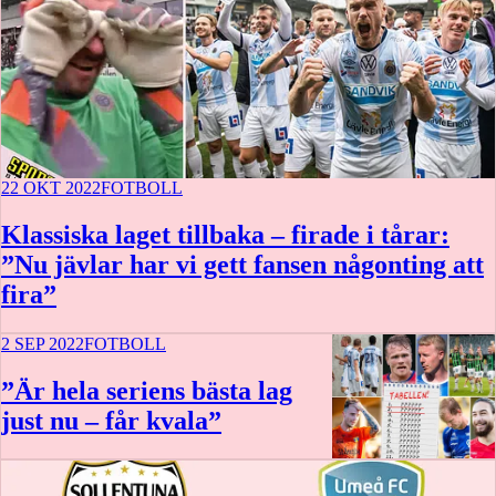
22 OKT 2022
FOTBOLL
Klassiska laget tillbaka – firade i tårar:
”Nu jävlar har vi gett fansen någonting att
fira”
2 SEP 2022
FOTBOLL
”Är hela seriens bästa lag
just nu – får kvala”