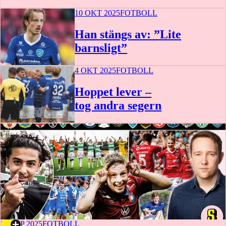
10 OKT 2025
FOTBOLL
Han stängs av: ”Lite
barnsligt”
4 OKT 2025
FOTBOLL
Hoppet lever –
tog andra segern
28 SEP 2025
FOTBOLL