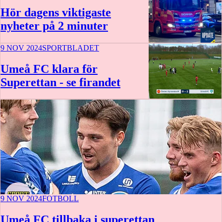
Hör dagens viktigaste
nyheter på 2 minuter
9 NOV 2024
SPORTBLADET
1:38
Umeå FC klara för
Superettan - se firandet
0:43
9 NOV 2024
FOTBOLL
Umeå FC tillbaka i superettan