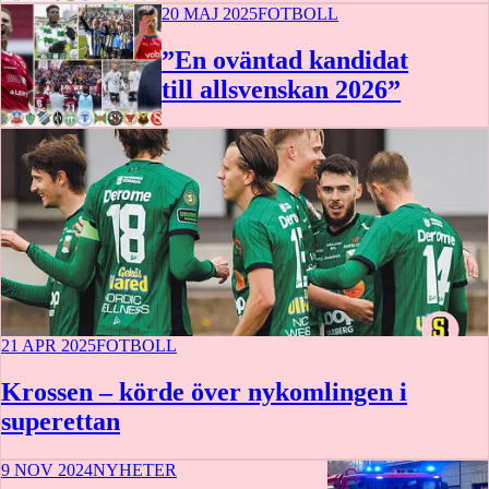
20 MAJ 2025
FOTBOLL
”En oväntad kandidat
till allsvenskan 2026”
21 APR 2025
FOTBOLL
Krossen – körde över nykomlingen i
superettan
9 NOV 2024
NYHETER