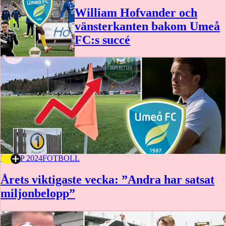
William Hofvander och
vänsterkanten bakom Umeå
FC:s succé
27 SEP 2024
FOTBOLL
Årets viktigaste vecka: ”Andra har satsat
miljonbelopp”