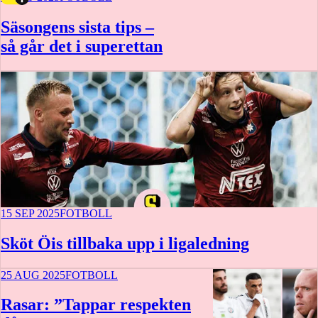
Säsongens sista tips –
så går det i superettan
15 SEP 2025
FOTBOLL
Sköt Öis tillbaka upp i ligaledning
25 AUG 2025
FOTBOLL
Rasar: ”Tappar respekten