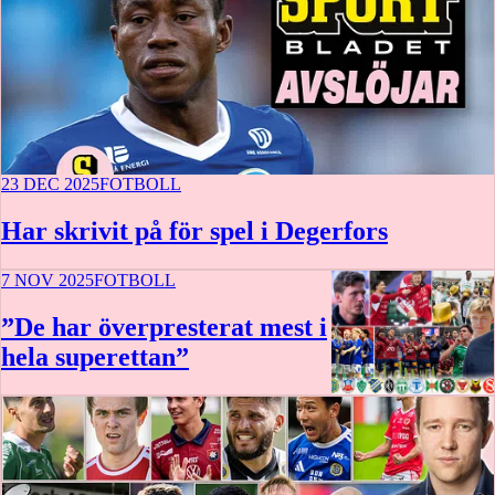
23 DEC 2025
FOTBOLL
Har skrivit på för spel i Degerfors
7 NOV 2025
FOTBOLL
”De har överpresterat mest i
hela superettan”