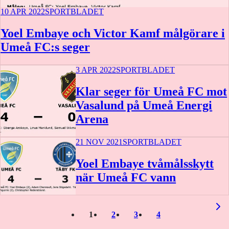
10 APR 2022
SPORTBLADET
Yoel Embaye och Victor Kamf målgörare i
Umeå FC:s seger
3 APR 2022
SPORTBLADET
Klar seger för Umeå FC mot
Vasalund på Umeå Energi
Arena
21 NOV 2021
SPORTBLADET
Yoel Embaye tvåmålsskytt
när Umeå FC vann
1
2
3
4