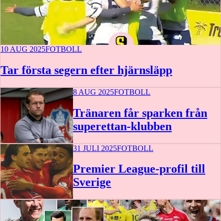
10 AUG 2025
FOTBOLL
Tar första segern efter hjärnsläpp
8 AUG 2025
FOTBOLL
Tränaren får sparken från
superettan-klubben
31 JULI 2025
FOTBOLL
Premier League-profil till
Sverige