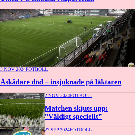
3 NOV 2024
FOTBOLL
Åskådare död – insjuknade på läktaren
2 NOV 2024
FOTBOLL
Matchen skjuts upp:
”Väldigt speciellt”
27 SEP 2024
FOTBOLL