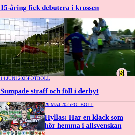
15-åring fick debutera i krossen
14 JUNI 2025
FOTBOLL
Sumpade straff och föll i derbyt
29 MAJ 2025
FOTBOLL
Hyllas: Har en klack som
hör hemma i allsvenskan