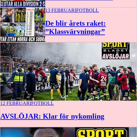
13 FEBRUARI
FOTBOLL
De blir årets raket:
”Klassvärvningar”
12 FEBRUARI
FOTBOLL
AVSLÖJAR: Klar för nykomling