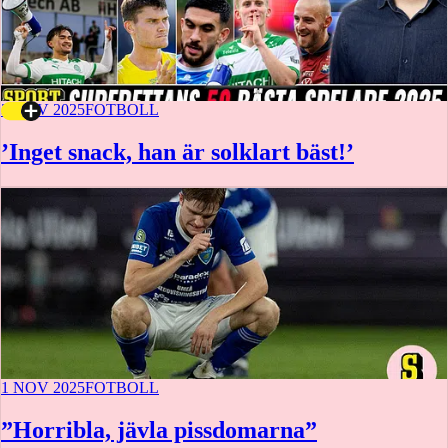
3 NOV 2025
FOTBOLL
’Inget snack, han är solklart bäst!’
1 NOV 2025
FOTBOLL
”Horribla, jävla pissdomarna”