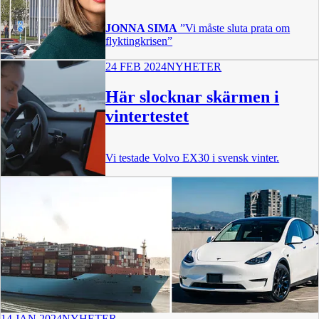
JONNA SIMA
”Vi måste sluta prata om
flyktingkrisen”
24 FEB 2024
NYHETER
Här slocknar skärmen i
vintertestet
Vi testade Volvo EX30 i svensk vinter.
1:21
14 JAN 2024
NYHETER