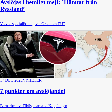
Avslöjas i hemligt mejl: ’Hämtar från
Ryssland’
Volvos speciallösning
✓
”Oro inom EU”
17 DEC 2023
NYHETER
7 punkter om avslöjandet
Barnarbete
✓
Elbilsjättarna
✓
Kopplingen