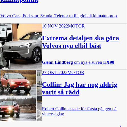
Volvo Cars, Folksam, Scania, Telenor m fl i globalt klimatupprop
10 NOV 2022
MOTOR
Extrema detaljen ska göra
Volvos nya elbil bäst
Glenn Lindberg
om nya elsuven
EX90
27 OKT 2022
MOTOR
Collin: Jag har nog aldrig
varit så rädd
Robert Collin testade för första gången på
vinterväglag