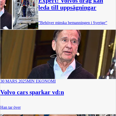
Expert: Volvos drag kan
leda till uppsägningar
”Behöver minska bemanningen i Sverige”
30 MARS 2025
MIN EKONOMI
Volvo cars sparkar vd:n
Han tar över