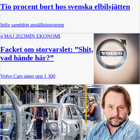
Tio procent bort hos svenska elbilsjätten
Inför samtidigt anställningsstopp
4 MAJ 2023
MIN EKONOMI
Facket om storvarslet: ”Shit,
vad hände här?”
Volvo Cars säger upp 1 300