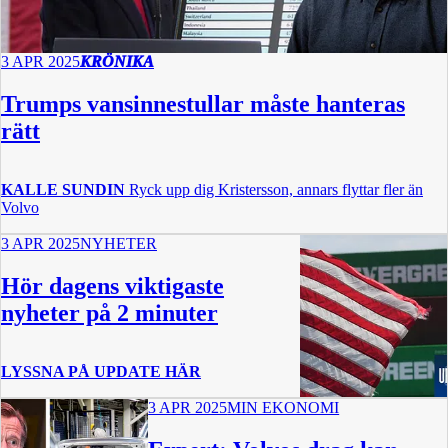
3 APR 2025
KRÖNIKA
Trumps vansinnestullar måste hanteras
rätt
KALLE SUNDIN
Ryck upp dig Kristersson, annars flyttar fler än
Volvo
3 APR 2025
NYHETER
Hör dagens viktigaste
nyheter på 2 minuter
LYSSNA PÅ
UPDATE
HÄR
3 APR 2025
MIN EKONOMI
2:20