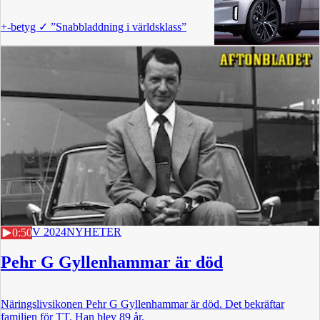
+
-betyg
✓
”Snabbladdning i världsklass”
21 NOV 2024
NYHETER
0:50
Pehr G Gyllenhammar är död
Näringslivsikonen Pehr G Gyllenhammar är död. Det bekräftar
familjen för TT. Han blev 89 år.