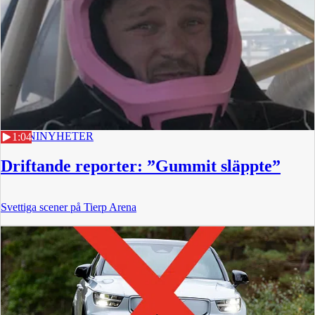
30 JUNI
NYHETER
1:04
Driftande reporter: ”Gummit släppte”
Svettiga scener på Tierp Arena