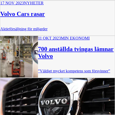
17 NOV 2023
NYHETER
Volvo Cars rasar
Aktieförsäljning för miljarder
11 OKT 2023
MIN EKONOMI
700 anställda tvingas lämnar
Volvo
”Väldigt mycket kompetens som försvinner”