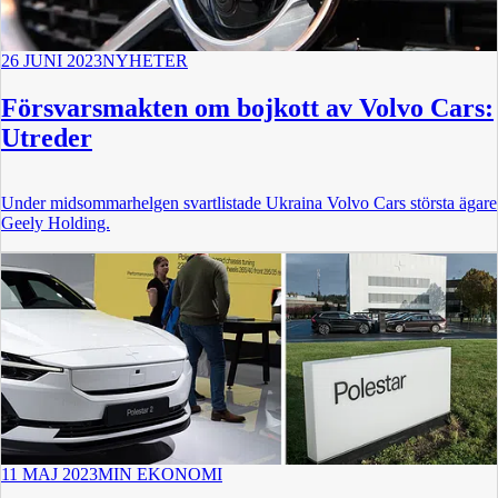
26 JUNI 2023
NYHETER
Försvarsmakten om bojkott av Volvo Cars:
Utreder
Under midsommarhelgen svartlistade Ukraina Volvo Cars största ägare
Geely Holding.
11 MAJ 2023
MIN EKONOMI