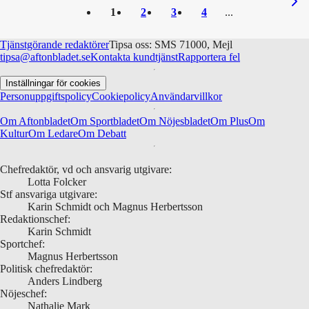
1
2
3
4
Tjänstgörande redaktörer
Tipsa oss: SMS 71000, Mejl
tipsa@aftonbladet.se
Kontakta kundtjänst
Rapportera fel
Inställningar för cookies
Personuppgiftspolicy
Cookiepolicy
Användarvillkor
Om Aftonbladet
Om Sportbladet
Om Nöjesbladet
Om Plus
Om
Kultur
Om Ledare
Om Debatt
Chefredaktör, vd och ansvarig utgivare:
Lotta Folcker
Stf ansvariga utgivare:
Karin Schmidt och Magnus Herbertsson
Redaktionschef:
Karin Schmidt
Sportchef:
Magnus Herbertsson
Politisk chefredaktör:
Anders Lindberg
Nöjeschef:
Nathalie Mark