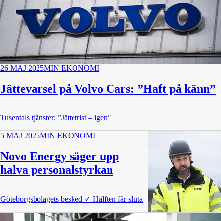
26 MAJ 2025
MIN EKONOMI
Jättevarsel på Volvo Cars: ”Haft på känn”
Tusentals tjänster: ”Jättetrist – igen”
5 MAJ 2025
MIN EKONOMI
Novo Energy säger upp
halva personalstyrkan
Göteborgsbolagets besked
✓
Hälften får sluta