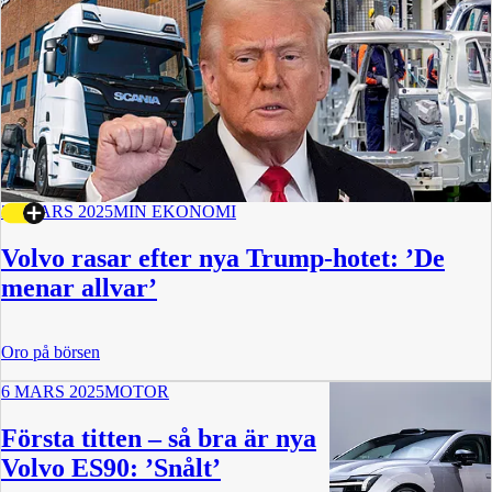
27 MARS 2025
MIN EKONOMI
Volvo rasar efter nya Trump-hotet: ’De
menar allvar’
Oro på börsen
6 MARS 2025
MOTOR
Första titten – så bra är nya
Volvo ES90: ’Snålt’