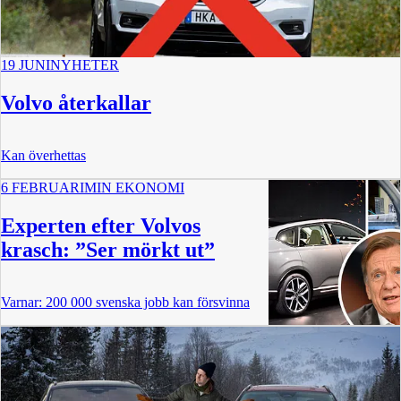
19 JUNI
NYHETER
Volvo återkallar
Kan överhettas
6 FEBRUARI
MIN EKONOMI
Experten efter Volvos
krasch: ”Ser mörkt ut”
Varnar: 200 000 svenska jobb kan försvinna