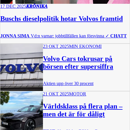
17 DEC 2025
KRÖNIKA
Buschs dieselpolitik hotar Volvos framtid
JONNA SIMA
Vd:n varnar: jobbtillfällen kan försvinna
✓
CHATT
23 OKT 2025
MIN EKONOMI
Volvo Cars tokrusar på
börsen efter supersiffra
Aktien upp över 30 procent
21 OKT 2025
MOTOR
Världsklass på flera plan –
men det är för dåligt