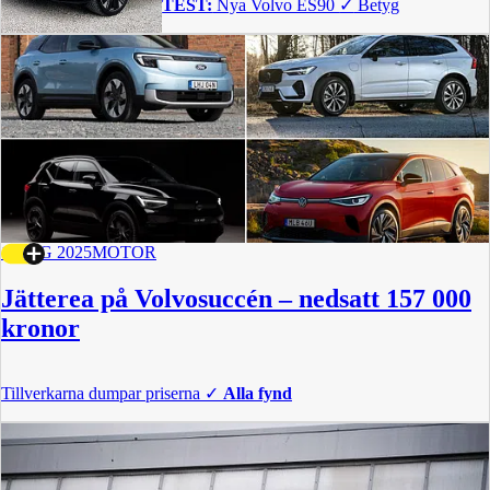
TEST:
Nya Volvo ES90
✓
Betyg
1 AUG 2025
MOTOR
Jätterea på Volvosuccén – nedsatt 157 000
kronor
Tillverkarna dumpar priserna
✓
Alla fynd