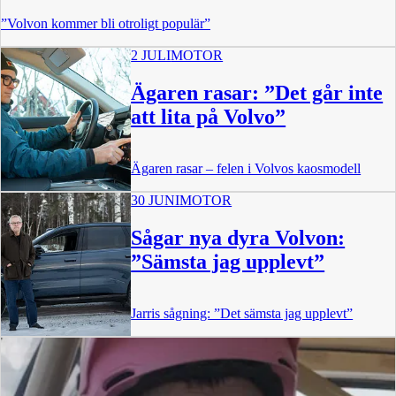
”Volvon kommer bli otroligt populär”
2 JULI
MOTOR
Ägaren rasar: ”Det går inte
att lita på Volvo”
Ägaren rasar – felen i Volvos kaosmodell
30 JUNI
MOTOR
Sågar nya dyra Volvon:
”Sämsta jag upplevt”
Jarris sågning: ”Det sämsta jag upplevt”