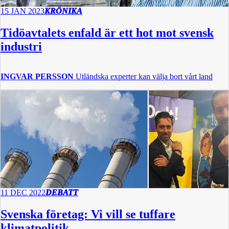
15 JAN 2023
KRÖNIKA
Tidöavtalets enfald är ett hot mot svensk
industri
INGVAR PERSSON
Utländska experter kan välja bort vårt land
11 DEC 2022
DEBATT
Svenska företag: Vi vill se tuffare
klimatpolitik