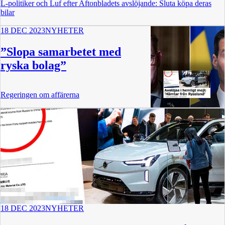
L-politiker och Luf efter Aftonbladets avslöjande: Sluta köpa deras
bilar
18 DEC 2023
NYHETER
”Slopa samarbetet med
ryska bolag”
Regeringen om affärerna
18 DEC 2023
NYHETER