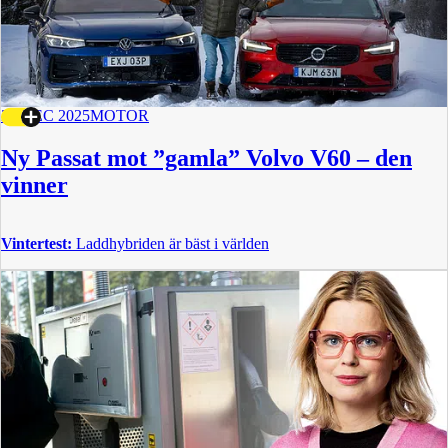
22 DEC 2025
MOTOR
Ny Passat mot ”gamla” Volvo V60 – den
vinner
Vintertest:
Laddhybriden är bäst i världen