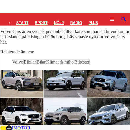
Logga in
Volvo Cars
SÖK
START
SPORT
NÖJE
RADIO
PLUS
Volvo Cars är en svensk personbilstillverkare som har sitt huvudkontor
TIPSA
TV
KULTUR
LEDARE
i Torslanda på Hisingen i Göteborg. Läs senaste nytt om Volvo Cars
här.
Relaterade ämnen:
Volvo
Elbilar
Bilar
Klimat & miljö
Biltester
8 JULI
MOTOR