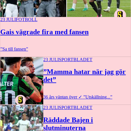
23 JULI
FOTBOLL
Gais vägrade fira med fansen
”Sa till fansen”
23 JULI
SPORTBLADET
”Mamma hatar när jag gör
det”
36 års väntan över
✓
”Utskällning...”
23 JULI
SPORTBLADET
Räddade Bajen i
slutminuterna