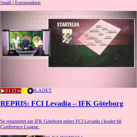
Smäll i Europajakten
20 JULI
SPORTBLADET
3 t 12 m
REPRIS: FCI Levadia – IFK Göteborg
Se returmötet när IFK Göteborg möter FCI Levadia i kvalet till
Conference League.