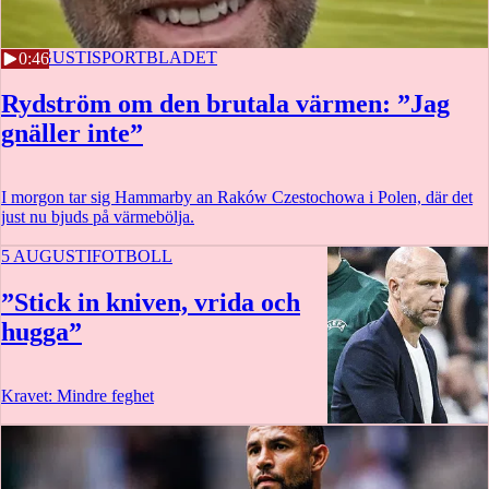
5 AUGUSTI
SPORTBLADET
0:46
Rydström om den brutala värmen: ”Jag
gnäller inte”
I morgon tar sig Hammarby an Raków Czestochowa i Polen, där det
just nu bjuds på värmebölja.
5 AUGUSTI
FOTBOLL
”Stick in kniven, vrida och
hugga”
Kravet: Mindre feghet