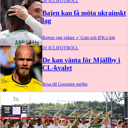
20 JULI
FOTBOLL
Bajen kan få möta ukrainskt
lag
Bajens väg vidare
✓
Gais och IFK:s lott
20 JULI
FOTBOLL
De kan vänta för Mjällby i
CL-kvalet
Resa till Georgien möjlig