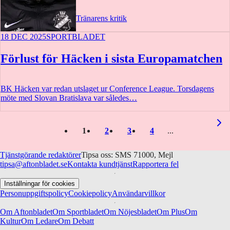
Tränarens kritik
18 DEC 2025
SPORTBLADET
Förlust för Häcken i sista Europamatchen
BK Häcken var redan utslaget ur Conference League. Torsdagens
möte med Slovan Bratislava var således…
1
2
3
4
Tjänstgörande redaktörer
Tipsa oss: SMS 71000, Mejl
tipsa@aftonbladet.se
Kontakta kundtjänst
Rapportera fel
Inställningar för cookies
Personuppgiftspolicy
Cookiepolicy
Användarvillkor
Om Aftonbladet
Om Sportbladet
Om Nöjesbladet
Om Plus
Om
Kultur
Om Ledare
Om Debatt