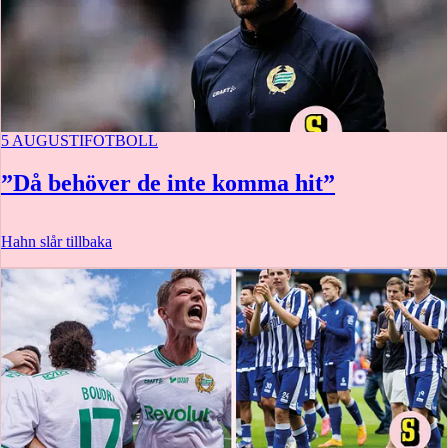
5 AUGUSTI
FOTBOLL
”Då behöver de inte komma hit”
Hahn slår tillbaka