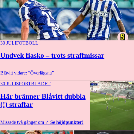
30 JULI
FOTBOLL
Undvek fiasko – trots straffmissar
Blåvitt vidare: ”Överlägsna”
30 JULI
SPORTBLADET
Här bränner Blåvitt dubbla
(!) straffar
Missade två gånger om
✓
Se höjdpunkter!
2:48