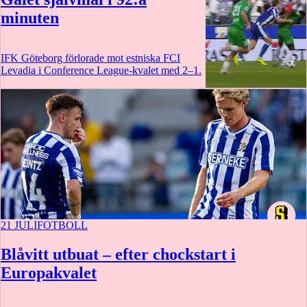
minuten
IFK Göteborg förlorade mot estniska FCI
Levadia i Conference League-kvalet med 2–1.
3 min
21 JULI
FOTBOLL
Blåvitt utbuat – efter chockstart i
Europakvalet