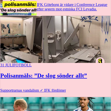
IFK Göteborg är vidare i Conference League
efter segern mot estniska FCI Levadia.
0:28
31 JULI
FOTBOLL
Polisanmäls: ”De slog sönder allt”
Supportrarnas vandalism
✓
IFK fördömer