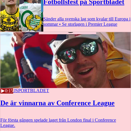
Fotbollsfest på Sportbladet
Sänder alla svenska lag som kvalar till Europa i
sommar • Se storlagen i Premier League
27 MAJ
SPORTBLADET
0:15
De är vinnarna av Conference League
För första gången spelade laget från London final i Conference
League.