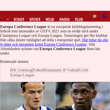
Logga in
Europa Conference League
SÖK
START
SPORT
NÖJE
RADIO
PLUS
Europa Conference League
är en europeisk klubblagsturnering i
TIPSA
TV
KULTUR
LEDARE
fotboll som lanserades av UEFA 2021 som en tredje nivå under
Champions League och Europa League. Turneringen ger fler klubbar
från olika länder möjlighet att delta i europeiskt spel.
Här hittar du alla
tv-tider och streaming kring Europa Conference League
. Alla
Aftonbladets nyheter om
Europa Conference League
finns här
under.
Relaterade ämnen:
IFK Göteborg
Fotboll
Hammarby IF Fotboll
GAIS
Europa League