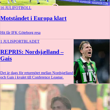
16 JULI
FOTBOLL
Motståndet i Europa klart
Hit får IFK Göteborg resa
1 JULI
SPORTBLADET
REPRIS: Nordsjælland –
Gais
Det är dags för returmötet mellan Nordsjælland
och Gais i kvalet till Conference League.
2 t 4 m