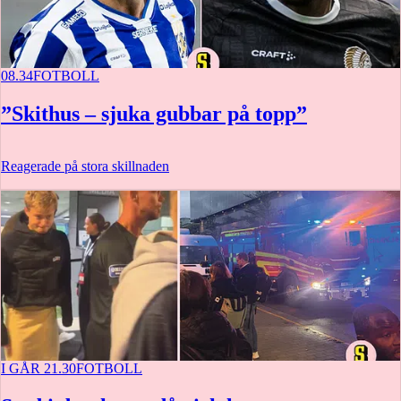
08.34
FOTBOLL
”Skithus – sjuka gubbar på topp”
Reagerade på stora skillnaden
I GÅR 21.30
FOTBOLL