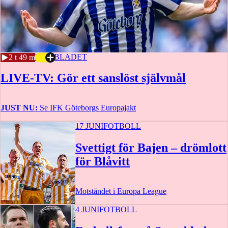
24 JUNI
SPORTBLADET
2 t 49 m
LIVE-TV: Gör ett sanslöst självmål
JUST NU:
Se IFK Göteborgs Europajakt
17 JUNI
FOTBOLL
Svettigt för Bajen – drömlott
för Blåvitt
Motståndet i Europa League
4 JUNI
FOTBOLL