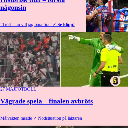
någonsin
”Trött – nu vill jag bara fira”
✓
Se klipp!
27 MAJ
FOTBOLL
Vägrade spela – finalen avbröts
Målvakten rasade
✓
Nödsituation på läktaren