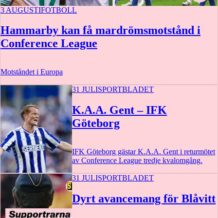
3 AUGUSTI
FOTBOLL
Hammarby kan få mardrömsmotstånd i
Conference League
Motståndet i Europa
31 JULI
SPORTBLADET
K.A.A. Gent – IFK
Göteborg
IFK Göteborg gästar K.A.A. Gent i returmötet
av Conference League tredje kvalomgång.
31 JULI
SPORTBLADET
13 augusti
Dyrt avancemang för Blåvitt