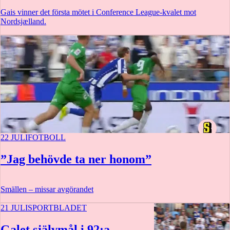
Gais vinner det första mötet i Conference League-kvalet mot
Nordsjælland.
22 JULI
FOTBOLL
”Jag behövde ta ner honom”
Smällen – missar avgörandet
21 JULI
SPORTBLADET
Galet självmål i 92:a