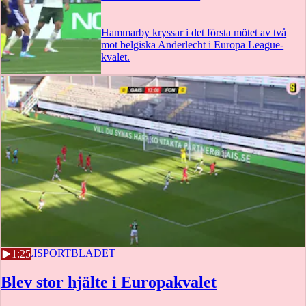
Hammarby kryssar i det första mötet av två
mot belgiska Anderlecht i Europa League-
kvalet.
2:56
23 JULI
SPORTBLADET
1:25
Blev stor hjälte i Europakvalet