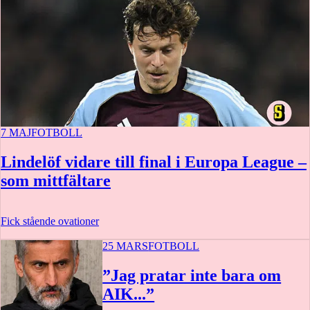
7 MAJ
FOTBOLL
Lindelöf vidare till final i Europa League –
som mittfältare
Fick stående ovationer
25 MARS
FOTBOLL
”Jag pratar inte bara om
AIK...”