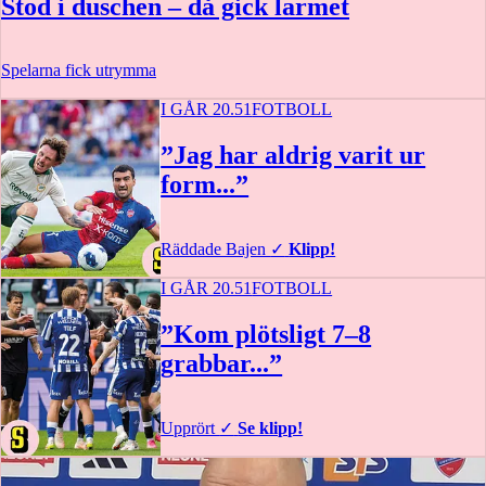
Stod i duschen – då gick larmet
Spelarna fick utrymma
I GÅR 20.51
FOTBOLL
”Jag har aldrig varit ur
form...”
Räddade Bajen
✓
Klipp!
I GÅR 20.51
FOTBOLL
”Kom plötsligt 7–8
grabbar...”
Upprört
✓
Se klipp!