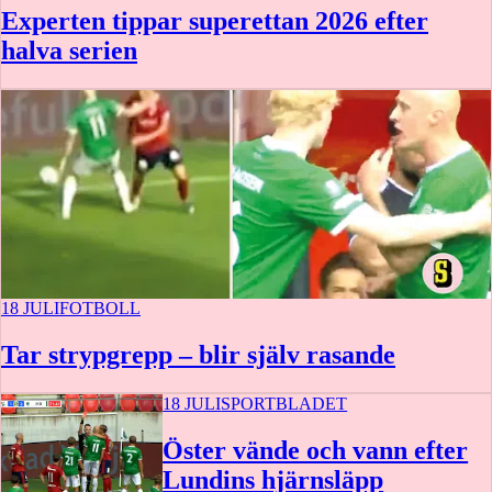
Experten tippar superettan 2026 efter
halva serien
18 JULI
FOTBOLL
Tar strypgrepp – blir själv rasande
18 JULI
SPORTBLADET
Öster vände och vann efter
Lundins hjärnsläpp