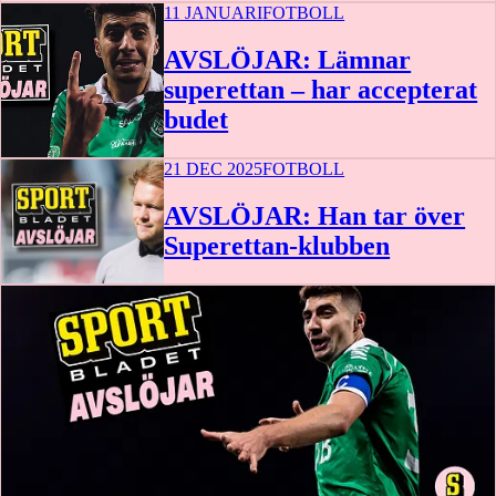
11 JANUARI
FOTBOLL
AVSLÖJAR: Lämnar
superettan – har accepterat
budet
21 DEC 2025
FOTBOLL
AVSLÖJAR: Han tar över
Superettan-klubben