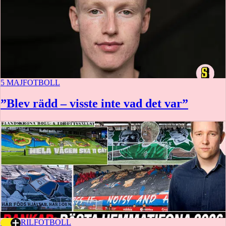
5 MAJ
FOTBOLL
”Blev rädd – visste inte vad det var”
16 APRIL
FOTBOLL