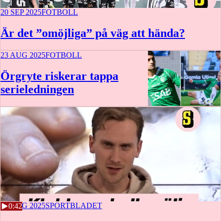
20 SEP 2025
FOTBOLL
Är det ”omöjliga” på väg att hända?
23 AUG 2025
FOTBOLL
Örgryte riskerar tappa
serieledningen
19 AUG 2025
SPORTBLADET
0:42