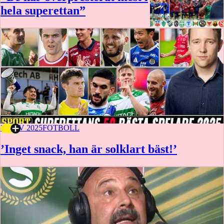
hela superettan”
3 NOV 2025
FOTBOLL
’Inget snack, han är solklart bäst!’