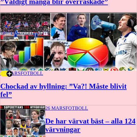
”Väldigt många blir överraskade”
31 MARS
FOTBOLL
Chockad av hyllning: ”Va?! Måste blivit
fel”
26 MARS
FOTBOLL
De har värvat bäst – alla 124
värvningar