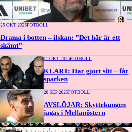
25 OKT 2025
FOTBOLL
Drama i botten – ilskan: ”Det här är ett
skämt”
11 OKT 2025
FOTBOLL
KLART: Har gjort sitt – får
sparken
28 SEP 2025
FOTBOLL
AVSLÖJAR: Skyttekungen
jagas i Mellanöstern