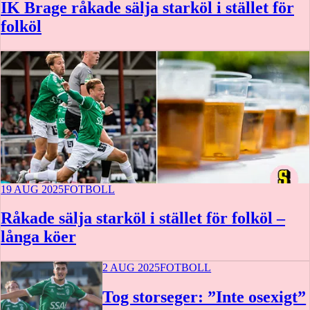
IK Brage råkade sälja starköl i stället för
folköl
19 AUG 2025
FOTBOLL
Råkade sälja starköl i stället för folköl –
långa köer
2 AUG 2025
FOTBOLL
Tog storseger: ”Inte osexigt”