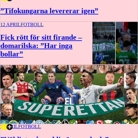
”Tifokungarna levererar igen”
12 APRIL
FOTBOLL
Fick rött för sitt firande –
domarilska: ”Har inga
bollar”
3 APRIL
FOTBOLL