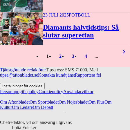
23 JULI 2025
FOTBOLL
Diamants halvtidstips: Så
slutar superettan
1
2
3
4
Tjänstgörande redaktörer
Tipsa oss: SMS 71000, Mejl
tipsa@aftonbladet.se
Kontakta kundtjänst
Rapportera fel
Inställningar för cookies
Personuppgiftspolicy
Cookiepolicy
Användarvillkor
Om Aftonbladet
Om Sportbladet
Om Nöjesbladet
Om Plus
Om
Kultur
Om Ledare
Om Debatt
Chefredaktör, vd och ansvarig utgivare:
Lotta Folcker