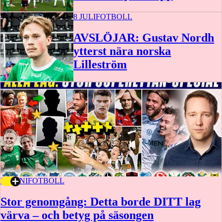
8 JULI
FOTBOLL
2:24
AVSLÖJAR: Gustav Nordh
ytterst nära norska
Lilleström
30 JUNI
FOTBOLL
Stor genomgång: Detta borde DITT lag
värva – och betyg på säsongen