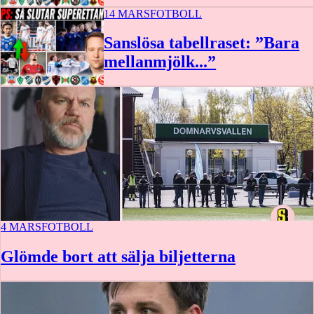
14 MARS
FOTBOLL
Sanslösa tabellraset: ”Bara
mellanmjölk...”
4 MARS
FOTBOLL
Glömde bort att sälja biljetterna