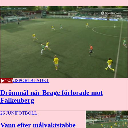
26 JUNI
SPORTBLADET
1:49
Drömmål när Brage förlorade mot
Falkenberg
26 JUNI
FOTBOLL
Vann efter målvaktstabbe