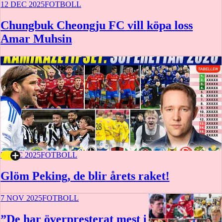
12 DEC 2025
FOTBOLL
Chungbuk Cheongju FC vill köpa loss
Amar Muhsin
5 DEC 2025
FOTBOLL
Glöm Peking, de blir årets raket!
7 NOV 2025
FOTBOLL
”De har överpresterat mest i