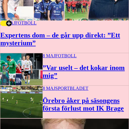
16 MAJ
FOTBOLL
Expertens dom – de går upp direkt: ”Ett
mysterium”
8 MAJ
FOTBOLL
”Var uselt – det kokar inom
mig”
8 MAJ
SPORTBLADET
Örebro åker på säsongens
första förlust mot IK Brage
2:29