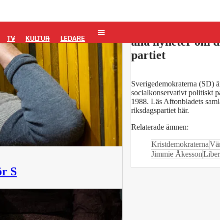
Sverigedemokrate
TV
KULTUR
LEDARE
alla nyheter om d
partiet
Sverigedemokraterna (SD) är 
socialkonservativt politiskt 
1988. Läs Aftonbladets saml
riksdagspartiet här.
Relaterade ämnen:
Kristdemokraterna
Vän
Jimmie Åkesson
Liber
ör S