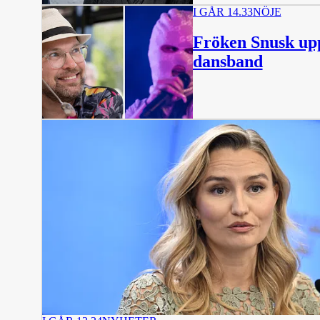
I GÅR 14.33
NÖJE
Fröken Snusk up
dansband