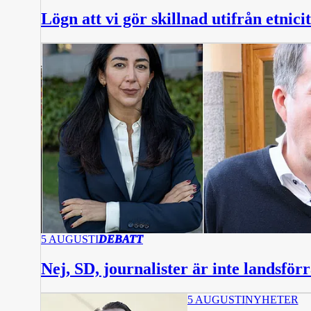
Lögn att vi gör skillnad utifrån etnicit
5 AUGUSTI
DEBATT
Nej, SD, journalister är inte landsför
5 AUGUSTI
NYHETER