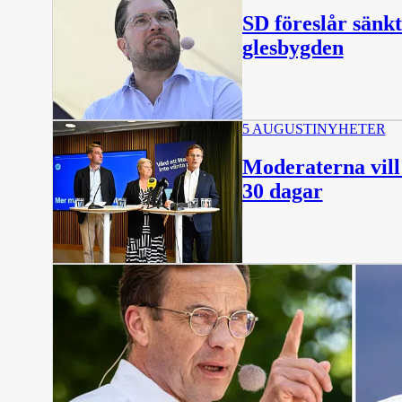
SD föreslår sänkt
glesbygden
5 AUGUSTI
NYHETER
Moderaterna vill 
30 dagar