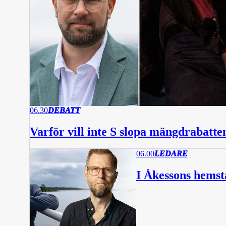
06.30
DEBATT
Varför vill inte S slopa mängdrabatte
06.00
LEDARE
I Åkessons hemst