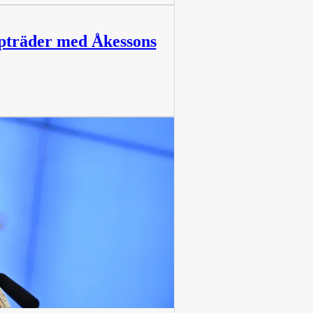
pträder med Åkessons