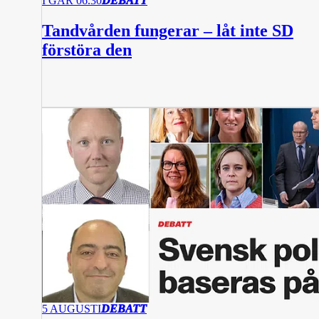
I GÅR 06.30
DEBATT
Tandvården fungerar – låt inte SD
förstöra den
5 AUGUSTI
DEBATT