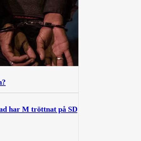
n?
ad har M tröttnat på SD