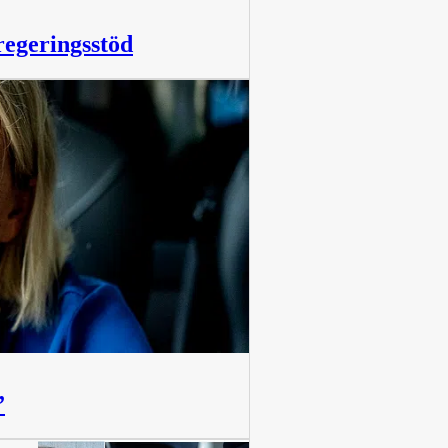
regeringsstöd
”