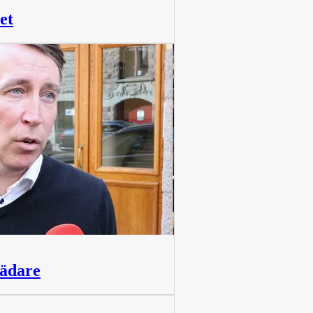
et
rädare