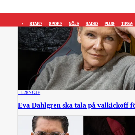
START
SPORT
NÖJE
RADIO
PLUS
TIPSA
11.28
NÖJE
Eva Dahlgren ska tala på valkickoff f