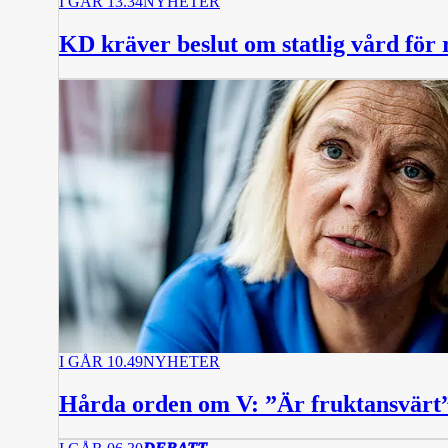
I GÅR 13.34
NYHETER
KD kräver beslut om statlig vård för 
I GÅR 10.49
NYHETER
Hårda orden om V: ”Är fruktansvärt