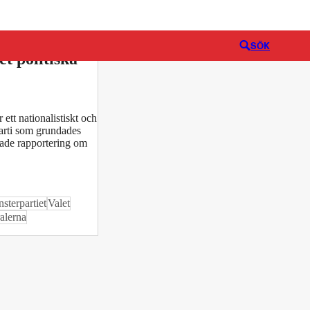
Logga in
rna (SD) –
SÖK
et politiska
ett nationalistiskt och
parti som grundades
ade rapportering om
sterpartiet
Valet
alerna