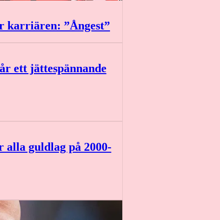
r karriären: ”Ångest”
r ett jättespännande
r alla guldlag på 2000-