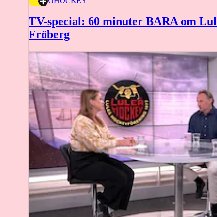
22 MAJ
HOCKEY
TV-special: 60 minuter BARA om Lu
Fröberg