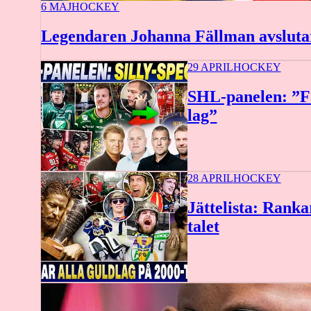
6 MAJ
HOCKEY
Legendaren Johanna Fällman avsluta
29 APRIL
HOCKEY
SHL-panelen: ”Få
lag”
28 APRIL
HOCKEY
Jättelista: Ranka
talet