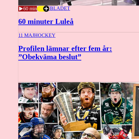
22 MAJ
SPORTBLADET
60 min
60 minuter Luleå
11 MAJ
HOCKEY
Profilen lämnar efter fem år:
”Obekväma beslut”