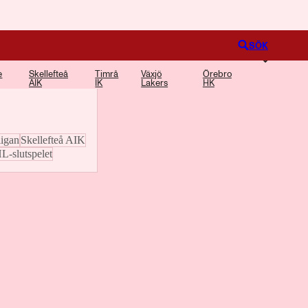
Logga in
SÖK
e
Skellefteå
Timrå
Växjö
Örebro
o och poddavsnitt om
AIK
IK
Lakers
HK
igan
Skellefteå AIK
L-slutspelet