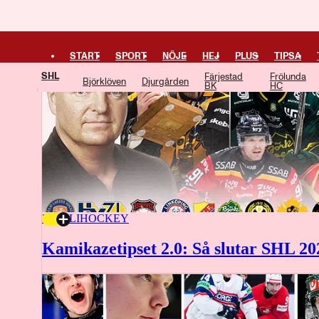
START
SPORT
NÖJE
HEJ
PLUS
TIPSA
SHL
Färjestad
Frölunda
Björklöven
Djurgården
BK
HC
20 JULI
HOCKEY
Kamikazetipset 2.0: Så slutar SHL 20