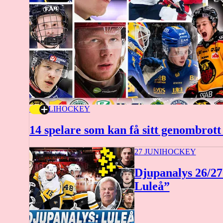
16 JULI
HOCKEY
14 spelare som kan få sitt genombrott
27 JUNI
HOCKEY
Djupanalys 26/27
Luleå”