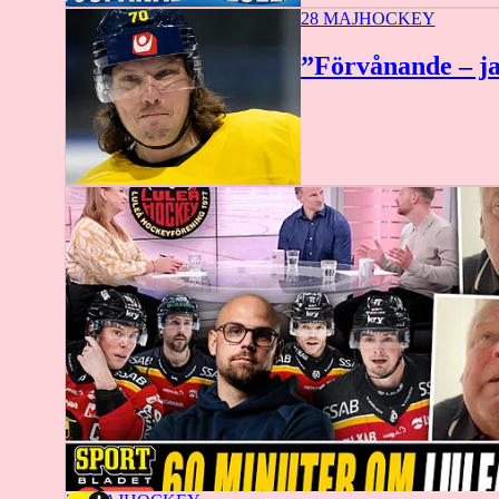
28 MAJ
HOCKEY
”Förvånande – ja