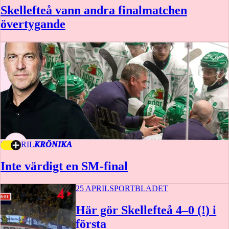
Skellefteå vann andra finalmatchen
övertygande
25 APRIL
KRÖNIKA
Inte värdigt en SM-final
25 APRIL
SPORTBLADET
Här gör Skellefteå 4–0 (!) i
första