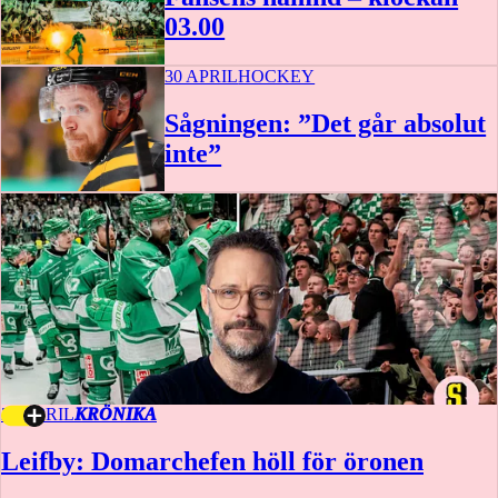
03.00
30 APRIL
HOCKEY
Sågningen: ”Det går absolut
inte”
29 APRIL
KRÖNIKA
Leifby: Domarchefen höll för öronen