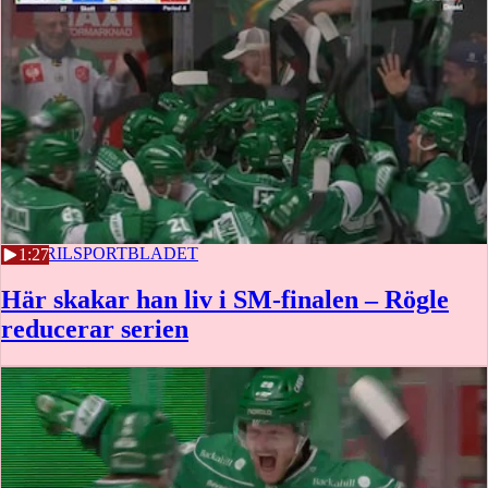
28 APRIL
SPORTBLADET
1:27
Här skakar han liv i SM-finalen – Rögle
reducerar serien