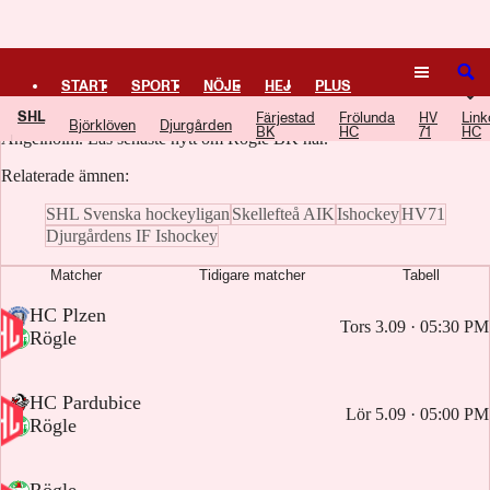
Logga in
Rögle BK
SÖK
START
SPORT
NÖJE
HEJ
PLUS
SHL
Rögle BK, grundad 1932, är en svensk ishockeyklubb från
Färjestad
Frölunda
HV
Link
Björklöven
Djurgården
BK
HC
71
HC
TIPSA
TV
KULTUR
LEDARE
Ängelholm. Läs senaste nytt om Rögle BK här.
Relaterade ämnen:
SHL Svenska hockeyligan
Skellefteå AIK
Ishockey
HV71
Djurgårdens IF Ishockey
Matcher
Tidigare matcher
Tabell
-
HC Plzen
Tors 3.09 · 05:30 PM
-
Rögle
-
HC Pardubice
Lör 5.09 · 05:00 PM
-
Rögle
-
Rögle