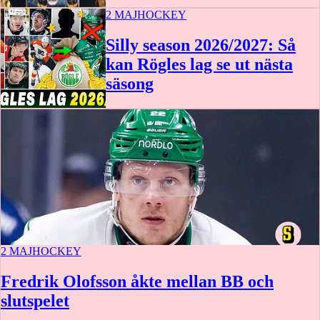
2 MAJ
HOCKEY
Silly season 2026/2027: Så
kan Rögles lag se ut nästa
säsong
2 MAJ
HOCKEY
Fredrik Olofsson åkte mellan BB och
slutspelet