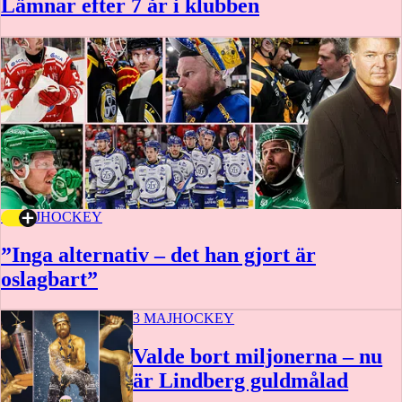
Lämnar efter 7 år i klubben
4 MAJ
HOCKEY
”Inga alternativ – det han gjort är
oslagbart”
3 MAJ
HOCKEY
Valde bort miljonerna – nu
är Lindberg guldmålad