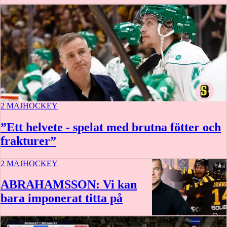
2 MAJ
HOCKEY
”Ett helvete - spelat med brutna fötter och
frakturer”
2 MAJ
HOCKEY
ABRAHAMSSON: Vi kan
bara imponerat titta på