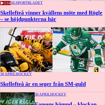
30 APRIL
SPORTBLADET
1:14
Skellefteå vinner kvällens möte med Rögle
– se höjdpunkterna här
30 APRIL
HOCKEY
Skellefteå är en seger från SM-guld
30 APRIL
HOCKEY
Fansens hämnd – klockan