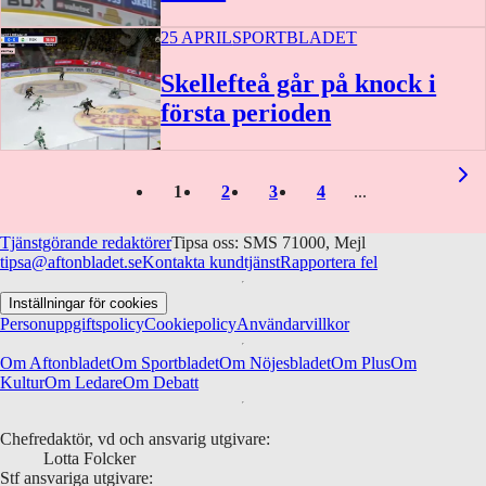
25 APRIL
SPORTBLADET
0:31
Skellefteå går på knock i
första perioden
0:57
1
2
3
4
Tjänstgörande redaktörer
Tipsa oss: SMS 71000, Mejl
tipsa@aftonbladet.se
Kontakta kundtjänst
Rapportera fel
Inställningar för cookies
Personuppgiftspolicy
Cookiepolicy
Användarvillkor
Om Aftonbladet
Om Sportbladet
Om Nöjesbladet
Om Plus
Om
Kultur
Om Ledare
Om Debatt
Chefredaktör, vd och ansvarig utgivare:
Lotta Folcker
Stf ansvariga utgivare: