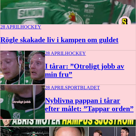
28 APRIL
HOCKEY
Rögle skakade liv i kampen om guldet
28 APRIL
HOCKEY
I tårar: ”Otroligt jobb av
min fru”
28 APRIL
SPORTBLADET
Nyblivna pappan i tårar
efter målet: ”Tappar orden”
0:41