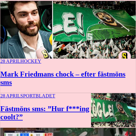
28 APRIL
HOCKEY
Mark Friedmans chock – efter fästmöns
sms
28 APRIL
SPORTBLADET
Fästmöns sms: ”Hur f***ing
coolt?”
0:47