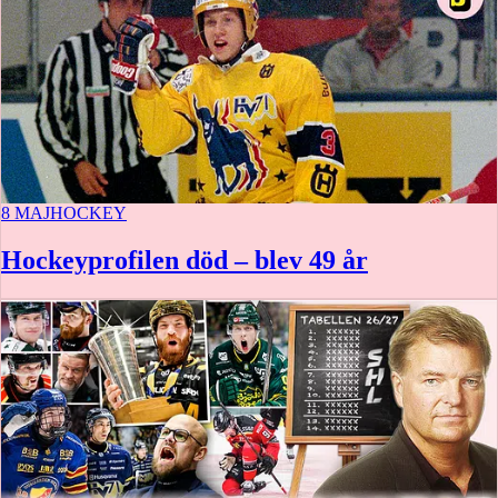
8 MAJ
HOCKEY
Hockeyprofilen död – blev 49 år