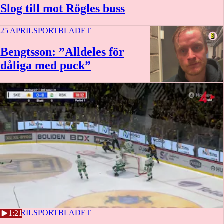
Slog till mot Rögles buss
25 APRIL
SPORTBLADET
Bengtsson: ”Alldeles för
dåliga med puck”
0:42
25 APRIL
SPORTBLADET
1:21