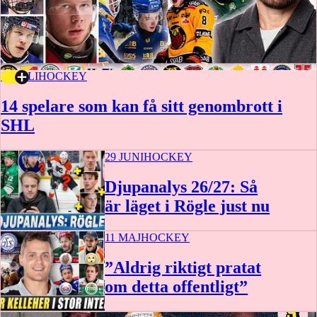
16 JULI
HOCKEY
14 spelare som kan få sitt genombrott i
SHL
29 JUNI
HOCKEY
Djupanalys 26/27: Så
är läget i Rögle just nu
11 MAJ
HOCKEY
”Aldrig riktigt pratat
om detta offentligt”