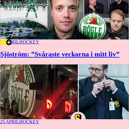
27 APRIL
HOCKEY
Sjöström: ”Svåraste veckorna i mitt liv”
25 APRIL
HOCKEY