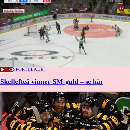
2 MAJ
SPORTBLADET
1:30
Skellefteå vinner SM-guld – se här