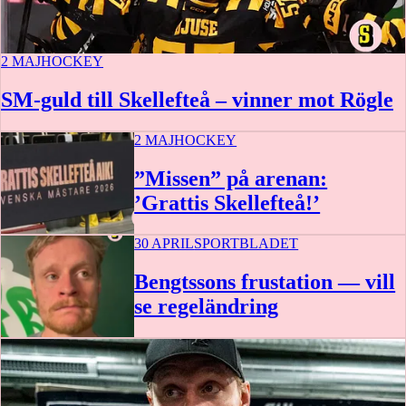
2 MAJ
HOCKEY
SM-guld till Skellefteå – vinner mot Rögle
2 MAJ
HOCKEY
”Missen” på arenan:
’Grattis Skellefteå!’
30 APRIL
SPORTBLADET
Bengtssons frustation — vill
se regeländring
0:55