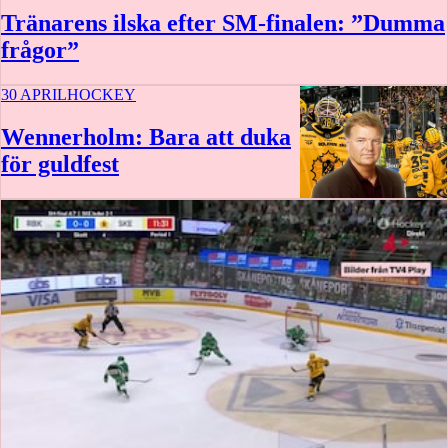
Tränarens ilska efter SM-finalen: ”Dumma
frågor”
30 APRIL
HOCKEY
Wennerholm: Bara att duka
för guldfest