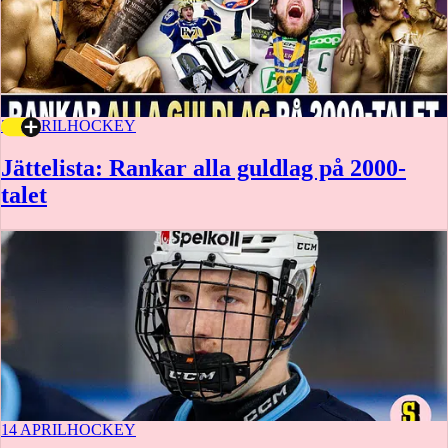
28 APRIL
HOCKEY
Jättelista: Rankar alla guldlag på 2000-
talet
14 APRIL
HOCKEY