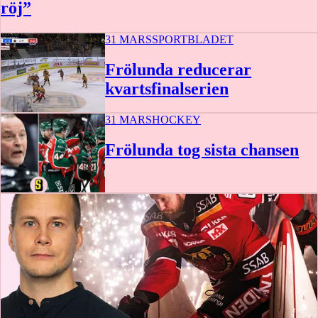
röj”
31 MARS
SPORTBLADET
Frölunda reducerar
kvartsfinalserien
31 MARS
HOCKEY
1:09
Frölunda tog sista chansen