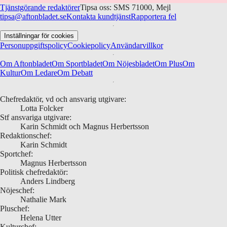
Tjänstgörande redaktörer
Tipsa oss: SMS 71000, Mejl
tipsa@aftonbladet.se
Kontakta kundtjänst
Rapportera fel
Inställningar för cookies
Personuppgiftspolicy
Cookiepolicy
Användarvillkor
Om Aftonbladet
Om Sportbladet
Om Nöjesbladet
Om Plus
Om
Kultur
Om Ledare
Om Debatt
Chefredaktör, vd och ansvarig utgivare:
Lotta Folcker
Stf ansvariga utgivare:
Karin Schmidt och Magnus Herbertsson
Redaktionschef:
Karin Schmidt
Sportchef:
Magnus Herbertsson
Politisk chefredaktör:
Anders Lindberg
Nöjeschef:
Nathalie Mark
Pluschef:
Helena Utter
Kulturchef: