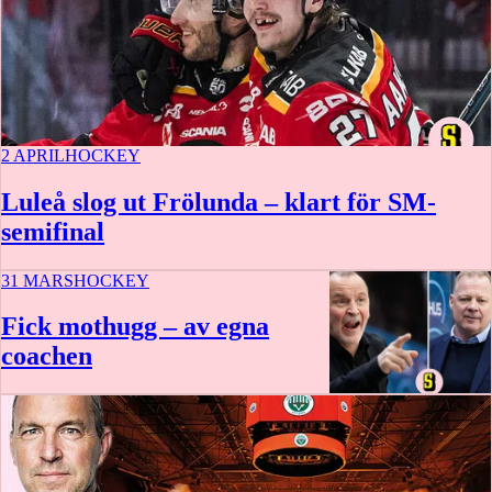
2 APRIL
HOCKEY
Luleå slog ut Frölunda – klart för SM-
semifinal
31 MARS
HOCKEY
Fick mothugg – av egna
coachen