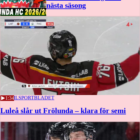
nästa säsong
2 APRIL
SPORTBLADET
1:34
Luleå slår ut Frölunda – klara för semi