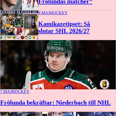
Frölundas matcher”
8 MAJ
HOCKEY
Kamikazetipset: Så
slutar SHL 2026/27
7 MAJ
HOCKEY
Frölunda bekräftar: Niederbach till NHL