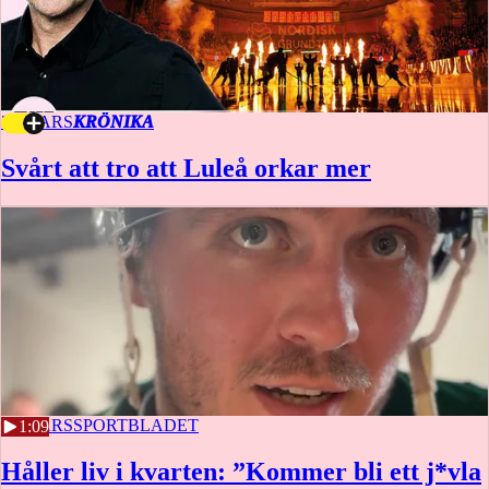
31 MARS
KRÖNIKA
Svårt att tro att Luleå orkar mer
31 MARS
SPORTBLADET
1:09
Håller liv i kvarten: ”Kommer bli ett j*vla