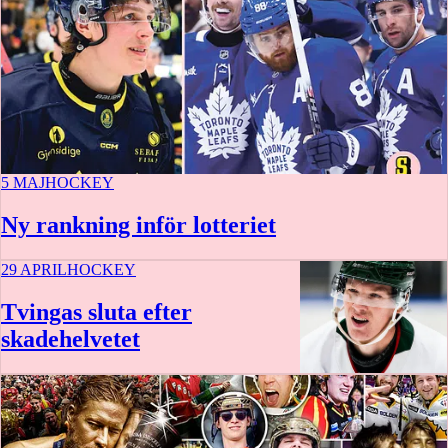
5 MAJ
HOCKEY
Ny rankning inför lotteriet
29 APRIL
HOCKEY
Tvingas sluta efter
skadehelvetet