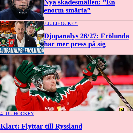
Nya skadesmällen: ”En
enorm smärta”
7 JULI
HOCKEY
Djupanalys 26/27: Frölunda
har mer press på sig
4 JULI
HOCKEY
Klart: Flyttar till Ryssland