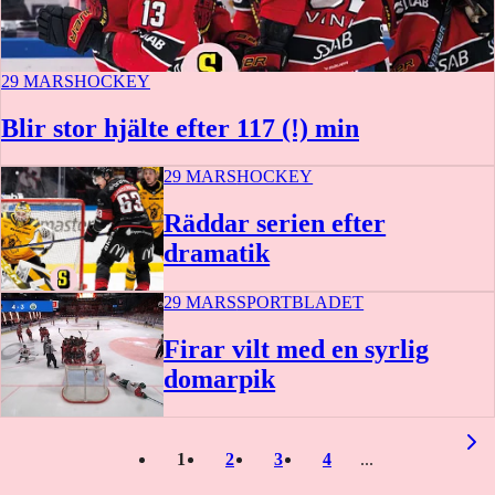
29 MARS
HOCKEY
Blir stor hjälte efter 117 (!) min
29 MARS
HOCKEY
Räddar serien efter
dramatik
29 MARS
SPORTBLADET
Firar vilt med en syrlig
domarpik
1:35
1
2
3
4