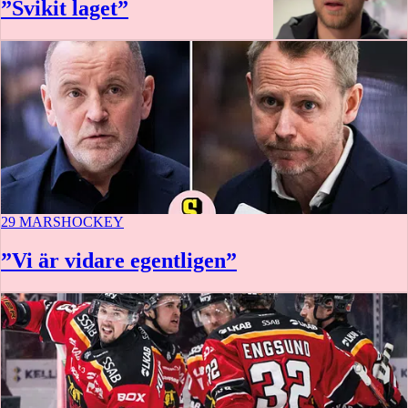
”Svikit laget”
1:12
29 MARS
HOCKEY
”Vi är vidare egentligen”