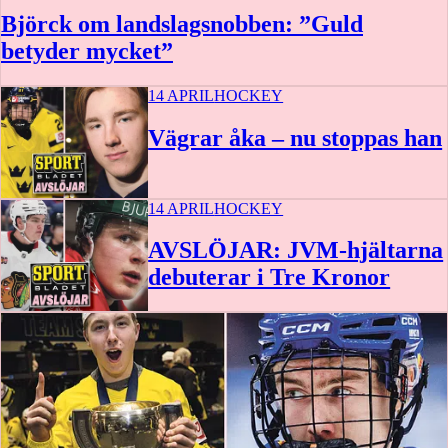
Björck om landslagsnobben: ”Guld
betyder mycket”
14 APRIL
HOCKEY
Vägrar åka – nu stoppas han
14 APRIL
HOCKEY
AVSLÖJAR: JVM-hjältarna
debuterar i Tre Kronor