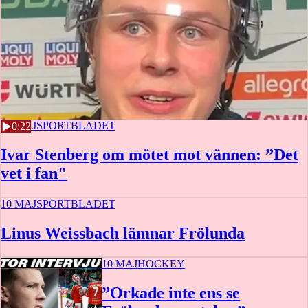
22 MAJ
SPORTBLADET
0:22
Ivar Stenberg om mötet mot vännen: ”Det
vet i fan"
10 MAJ
SPORTBLADET
Linus Weissbach lämnar Frölunda
10 MAJ
HOCKEY
”Orkade inte ens se