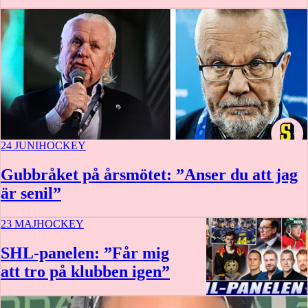
24 JUNI
HOCKEY
Gubbråket på årsmötet: ”Anser du att jag
är senil”
23 MAJ
HOCKEY
SHL-panelen: ”Får mig
att tro på klubben igen”