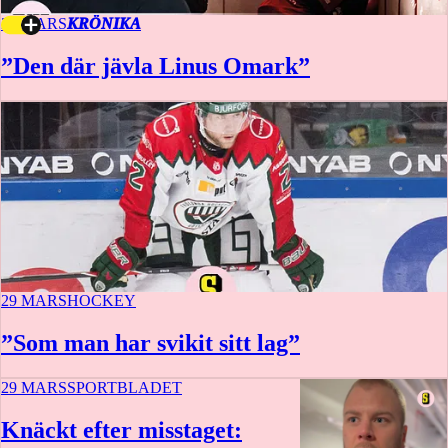
29 MARS
KRÖNIKA
”Den där jävla Linus Omark”
29 MARS
HOCKEY
”Som man har svikit sitt lag”
29 MARS
SPORTBLADET
Knäckt efter misstaget: