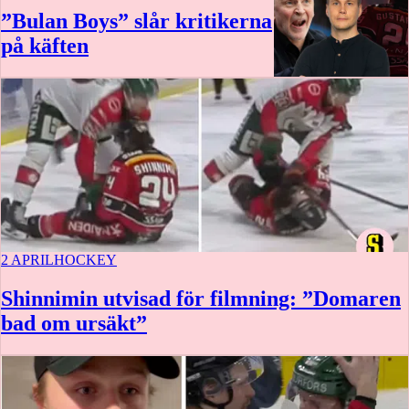
”Bulan Boys” slår kritikerna
på käften
2 APRIL
HOCKEY
Shinnimin utvisad för filmning: ”Domaren
bad om ursäkt”