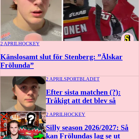
2 APRIL
HOCKEY
Känslosamt slut för Stenberg: ”Älskar
Frölunda”
2 APRIL
SPORTBLADET
Efter sista matchen (?):
Tråkigt att det blev så
2 APRIL
HOCKEY
1:42
Silly season 2026/2027: Så
kan Frölundas lag se ut