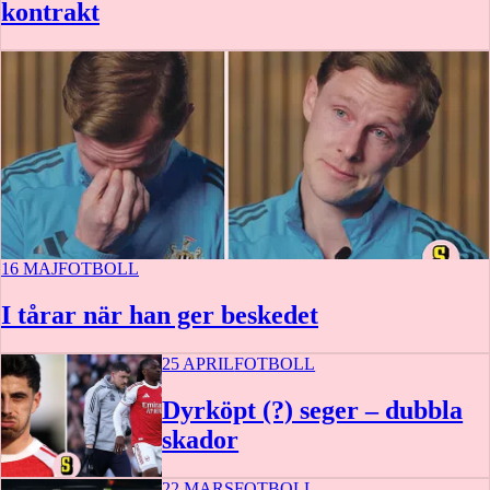
kontrakt
16 MAJ
FOTBOLL
I tårar när han ger beskedet
25 APRIL
FOTBOLL
Dyrköpt (?) seger – dubbla
skador
22 MARS
FOTBOLL