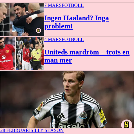
7 MARS
FOTBOLL
Ingen Haaland? Inga
problem!
4 MARS
FOTBOLL
Uniteds mardröm – trots en
man mer
28 FEBRUARI
SILLY SEASON