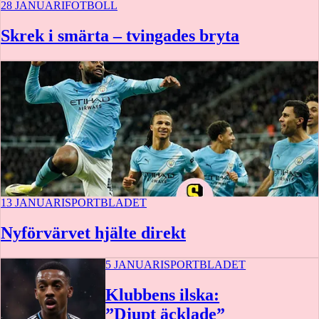
28 JANUARI
FOTBOLL
Skrek i smärta – tvingades bryta
13 JANUARI
SPORTBLADET
Nyförvärvet hjälte direkt
5 JANUARI
SPORTBLADET
Klubbens ilska:
”Djupt äcklade”