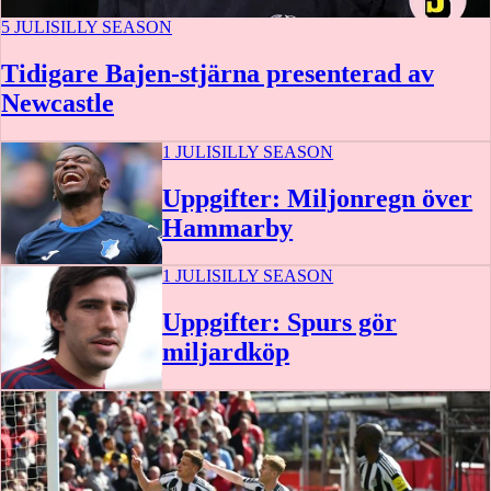
5 JULI
SILLY SEASON
Tidigare Bajen-stjärna presenterad av
Newcastle
1 JULI
SILLY SEASON
Uppgifter: Miljonregn över
Hammarby
1 JULI
SILLY SEASON
Uppgifter: Spurs gör
miljardköp