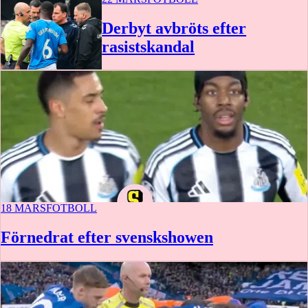
Derbyt avbröts efter
rasistskandal
18 MARS
FOTBOLL
Förnedrat efter svenskshowen