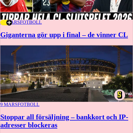
10 MARS
FOTBOLL
Giganterna gör upp i final – de vinner CL
9 MARS
FOTBOLL
Stoppar all försäljning – bankkort och IP-
adresser blockeras