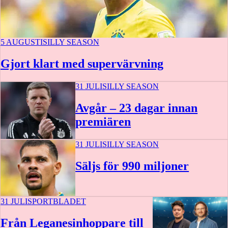
5 AUGUSTI
SILLY SEASON
Gjort klart med supervärvning
31 JULI
SILLY SEASON
Avgår – 23 dagar innan
premiären
31 JULI
SILLY SEASON
Säljs för 990 miljoner
31 JULI
SPORTBLADET
Från Leganesinhoppare till