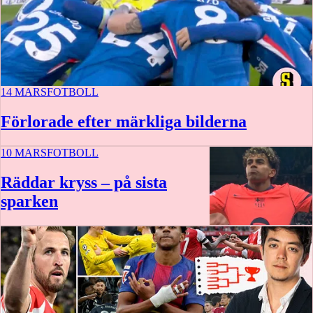
14 MARS
FOTBOLL
Förlorade efter märkliga bilderna
10 MARS
FOTBOLL
Räddar kryss – på sista
sparken