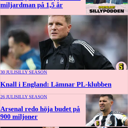
miljardman på 1,5 år
45 min
30 JULI
SILLY SEASON
Knall i England: Lämnar PL-klubben
26 JULI
SILLY SEASON
Arsenal redo höja budet på
900 miljoner