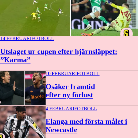
14 FEBRUARI
FOTBOLL
Utslaget ur cupen efter hjärnsläppet:
”Karma”
10 FEBRUARI
FOTBOLL
Osäker framtid
efter ny förlust
4 FEBRUARI
FOTBOLL
Elanga med första målet i
Newcastle