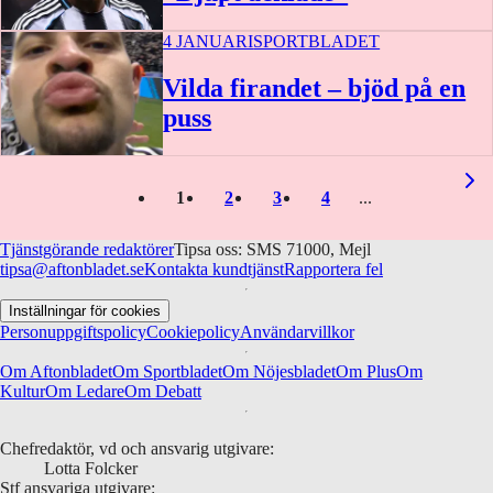
4 JANUARI
SPORTBLADET
Vilda firandet – bjöd på en
puss
1
2
3
4
Tjänstgörande redaktörer
Tipsa oss: SMS 71000, Mejl
tipsa@aftonbladet.se
Kontakta kundtjänst
Rapportera fel
Inställningar för cookies
Personuppgiftspolicy
Cookiepolicy
Användarvillkor
Om Aftonbladet
Om Sportbladet
Om Nöjesbladet
Om Plus
Om
Kultur
Om Ledare
Om Debatt
Chefredaktör, vd och ansvarig utgivare:
Lotta Folcker
Stf ansvariga utgivare: