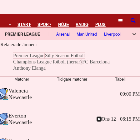
Logga in
Newcastle United FC
SÖK
START
SPORT
NÖJE
RADIO
PLUS
Här samlar vi artiklar, video och poddavsnitt om Newcastle United FC
PREMIER LEAGUE
Arsenal
Man United
Liverpool
TIPSA
TV
KULTUR
LEDARE
Relaterade ämnen:
Tottenham
Man City
Chelsea
Everton
Aston Villa
Premier League
Silly Season Fotboll
Newcastle
Coventry
Crystal Palace
Hull
Brighton
Champions League fotboll (herrar)
FC Barcelona
Anthony Elanga
Bournemouth
Fulham
Nottingham Forest
Brentford
Matcher
Tidigare matcher
Tabell
Sunderland
Leeds
Ipswich
-
Valencia
09:00 PM
-
Newcastle
-
Everton
Ons 12 · 06:15 PM
-
Newcastle