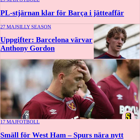
PL-stjärnan klar för Barça i jätteaffär
27 MAJ
SILLY SEASON
Uppgifter: Barcelona värvar
Anthony Gordon
17 MAJ
FOTBOLL
Smäll för West Ham – Spurs nära nytt