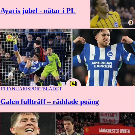
Ayaris jubel - nätar i PL
19 JANUARI
SPORTBLADET
Galen fullträff – räddade poäng