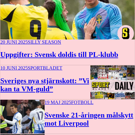
20 JUNI 2025
SILLY SEASON
Uppgifter: Svensk doldis till PL-klubb
10 JUNI 2025
SPORTBLADET
Sveriges nya stjärnskott: ”Vi
kan ta VM-guld”
19 MAJ 2025
FOTBOLL
24 min
Svenske 21-åringen målskytt
mot Liverpool