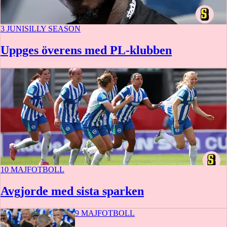
3 JUNI
SILLY SEASON
Uppges överens med PL-klubben
10 MAJ
FOTBOLL
Avgjorde med sista sparken
9 MAJ
FOTBOLL