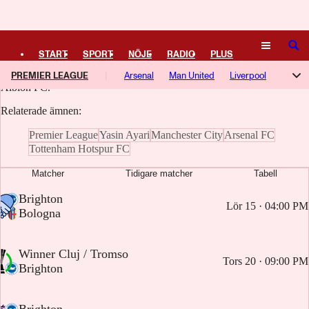
Logga in
Brighton & Hove Albion FC
SÖK
START
SPORT
NÖJE
RADIO
PLUS
Här samlar vi artiklar, video och poddavsnitt om Brighton & Hove
PREMIER LEAGUE
Arsenal
Man United
Liverpool
TIPSA
TV
KULTUR
LEDARE
Albion FC.
Tottenham
Man City
Chelsea
Everton
Aston Villa
Relaterade ämnen:
Newcastle
Coventry
Crystal Palace
Hull
Brighton
Premier League
Yasin Ayari
Manchester City
Arsenal FC
Tottenham Hotspur FC
Bournemouth
Fulham
Nottingham Forest
Brentford
Matcher
Tidigare matcher
Tabell
Sunderland
Leeds
Ipswich
-
Brighton
Lör 15 · 04:00 PM
-
Bologna
-
Winner Cluj / Tromso
Tors 20 · 09:00 PM
-
Brighton
-
Brighton