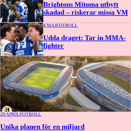
Brightons Mitoma utbytt
skadad – riskerar missa VM
4 MAJ
FOTBOLL
Udda draget: Tar in MMA-
fighter
29 APRIL
FOTBOLL
Unika planen för en miljard