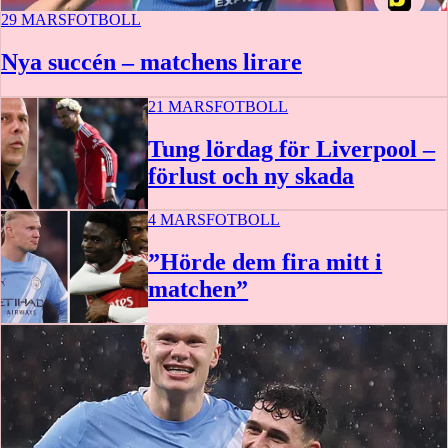
29 MARS
FOTBOLL
Nya succén – matchens lirare
21 MARS
FOTBOLL
Tung lördag för Liverpool –
förlust och ny skada
4 MARS
FOTBOLL
”Hörde dem fira mitt i
matchen”