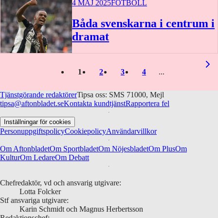
4 MAJ 2025
FOTBOLL
Båda svenskarna i centrum i
dramat
1
2
3
4
Tjänstgörande redaktörer
Tipsa oss: SMS 71000, Mejl
tipsa@aftonbladet.se
Kontakta kundtjänst
Rapportera fel
Inställningar för cookies
Personuppgiftspolicy
Cookiepolicy
Användarvillkor
Om Aftonbladet
Om Sportbladet
Om Nöjesbladet
Om Plus
Om
Kultur
Om Ledare
Om Debatt
Chefredaktör, vd och ansvarig utgivare:
Lotta Folcker
Stf ansvariga utgivare:
Karin Schmidt och Magnus Herbertsson
Redaktionschef: