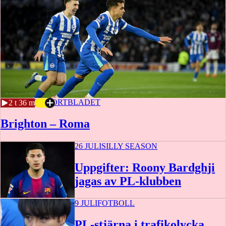
3 AUGUSTI
SPORTBLADET
2 t 36 m
Brighton – Roma
26 JULI
SILLY SEASON
Uppgifter: Roony Bardghji
jagas av PL-klubben
9 JULI
FOTBOLL
PL-stjärna i trafikolycka