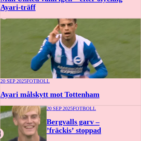
Ayari-träff
20 SEP 2025
FOTBOLL
Ayari målskytt mot Tottenham
20 SEP 2025
FOTBOLL
Bergvalls garv –
’fräckis’ stoppad