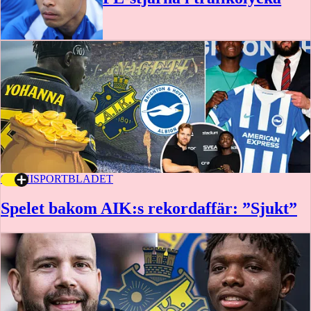
9 JUNI
SPORTBLADET
Spelet bakom AIK:s rekordaffär: ”Sjukt”