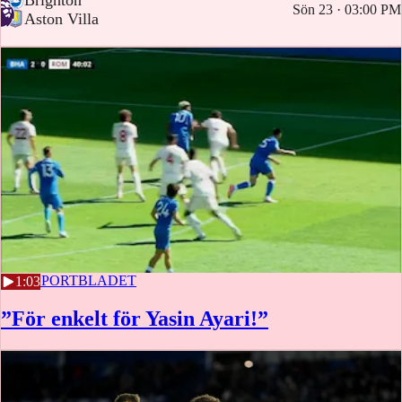
Sön 23 · 03:00 PM
-
Aston Villa
17.58
SPORTBLADET
1:03
”För enkelt för Yasin Ayari!”