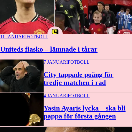
11 JANUARI
FOTBOLL
Uniteds fiasko – lämnade i tårar
7 JANUARI
FOTBOLL
City tappade poäng för
tredje matchen i rad
4 JANUARI
FOTBOLL
Yasin Ayaris lycka – ska bli
pappa för första gången