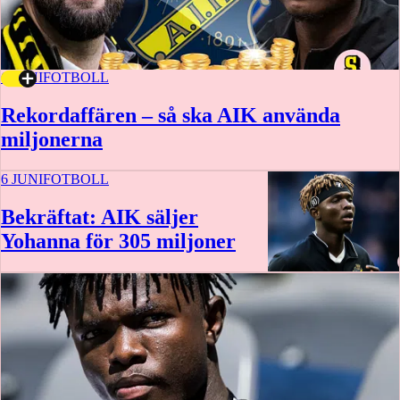
6 JUNI
FOTBOLL
Rekordaffären – så ska AIK använda
miljonerna
6 JUNI
FOTBOLL
Bekräftat: AIK säljer
Yohanna för 305 miljoner