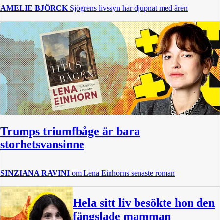
AMELIE BJÖRCK
Sjögrens livssyn har djupnat med åren
Trumps triumfbåge är bara
storhetsvansinne
SINZIANA RAVINI
om Lena Einhorns senaste roman
Hela sitt liv besökte hon den
fängslade mamman