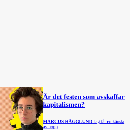
Är det festen som avskaffar
kapitalismen?
MARCUS HÄGGLUND
Jag får en känsla
av hopp