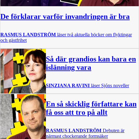
De förklarar varför invandringen är bra
RASMUS LANDSTRÖM
läser två aktuella böcker om flyktingar
och gästfrihet
Så där grandios kan bara en
islänning vara
SINZIANA RAVINI
läser Sjóns noveller
En så skicklig författare kan
få oss att tro på allt
RASMUS LANDSTRÖM
Debuten är
närmast chockerande formsäker