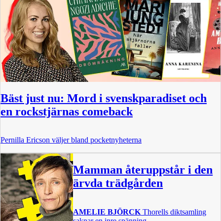
Bäst just nu: Mord i svenskparadiset och
en rockstjärnas comeback
Pernilla Ericson väljer bland pocketnyheterna
Mamman återuppstår i den
ärvda trädgården
AMELIE BJÖRCK
Thorells diktsamling
saknar en inre spänning