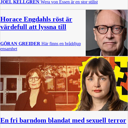
JOEL KELLGREN
Wera von Essen är en stor stilist
Horace Engdahls röst är
värdefull att lyssna till
GÖRAN GREIDER
Här finns en bråddjup
ensamhet
En fri barndom blandat med sexuell terror