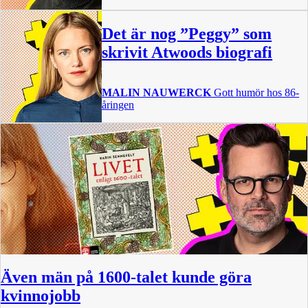
Det är nog ”Peggy” som
skrivit Atwoods biografi
MALIN NAUWERCK
Gott humör hos 86-
åringen
Även män på 1600-talet kunde göra
kvinnojobb