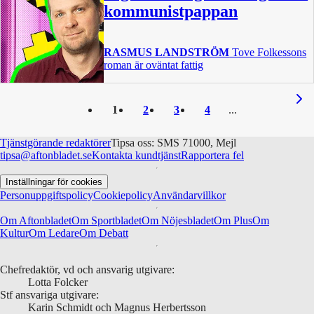
kommunistpappan
RASMUS LANDSTRÖM
Tove Folkessons
roman är oväntat fattig
1
2
3
4
Tjänstgörande redaktörer
Tipsa oss: SMS 71000, Mejl
tipsa@aftonbladet.se
Kontakta kundtjänst
Rapportera fel
Inställningar för cookies
Personuppgiftspolicy
Cookiepolicy
Användarvillkor
Om Aftonbladet
Om Sportbladet
Om Nöjesbladet
Om Plus
Om
Kultur
Om Ledare
Om Debatt
Chefredaktör, vd och ansvarig utgivare:
Lotta Folcker
Stf ansvariga utgivare:
Karin Schmidt och Magnus Herbertsson