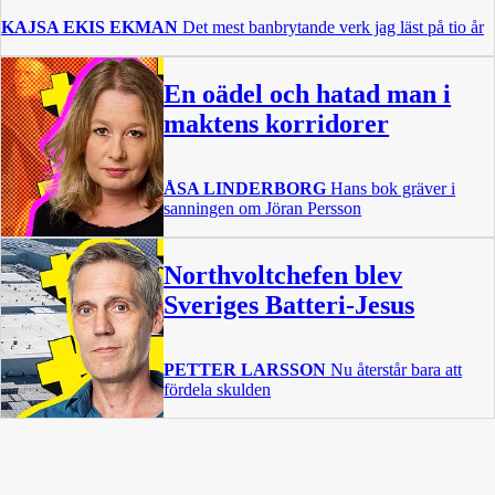
KAJSA EKIS EKMAN
Det mest banbrytande verk jag läst på tio år
En oädel och hatad man i
maktens korridorer
ÅSA LINDERBORG
Hans bok gräver i
sanningen om Jöran Persson
Northvoltchefen blev
Sveriges Batteri-Jesus
PETTER LARSSON
Nu återstår bara att
fördela skulden