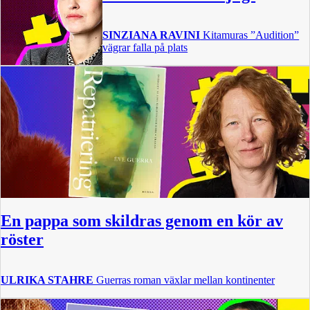
SINZIANA RAVINI
Kitamuras ”Audition”
vägrar falla på plats
En pappa som skildras genom en kör av
röster
ULRIKA STAHRE
Guerras roman växlar mellan kontinenter