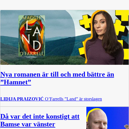
Nya romanen är till och med bättre än
”Hamnet”
LIDIJA PRAIZOVIĆ
O’Farrells ”Land” är storslagen
Då var det inte konstigt att
Bamse var vänster